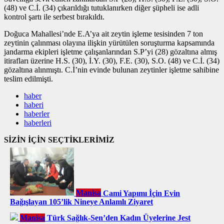
(48) ve C.İ. (34) çıkarıldığı tutuklanırken diğer şüpheli ise adli
kontrol şartı ile serbest bırakıldı.
Doğuca Mahallesi’nde E.A’ya ait zeytin işleme tesisinden 7 ton
zeytinin çalınması olayına ilişkin yürütülen soruşturma kapsamında
jandarma ekipleri işletme çalışanlarından S.P’yi (28) gözaltına almış
itirafları üzerine H.S. (30), İ.Y. (30), F.E. (30), S.O. (48) ve C.İ. (34)
gözaltına alınmıştı. C.İ’nin evinde bulunan zeytinler işletme sahibine
teslim edilmişti.
haber
haberi
haberler
haberleri
SİZİN İÇİN SEÇTİKLERİMİZ
Manisa
Cami Yapımı İçin Evin
Bağışlayan 105’lik Nineye Anlamlı Ziyaret
Manisa
Türk Sağlık-Sen’den Kadın Üyelerine Jest