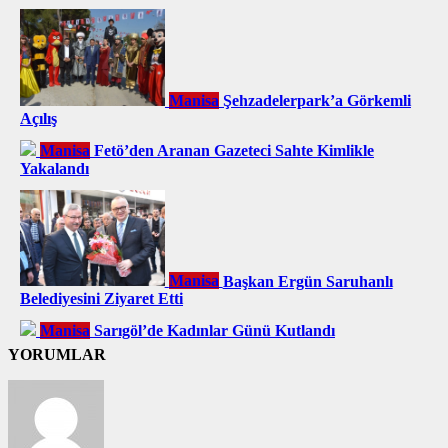
Manisa
Şehzadelerpark’a Görkemli
Açılış
Manisa
Fetö’den Aranan Gazeteci Sahte Kimlikle
Yakalandı
Manisa
Başkan Ergün Saruhanlı
Belediyesini Ziyaret Etti
Manisa
Sarıgöl’de Kadınlar Günü Kutlandı
YORUMLAR