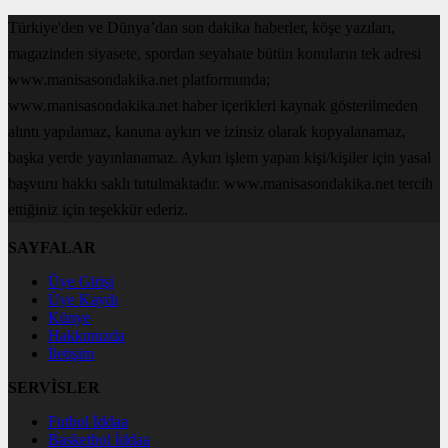
Türkiye'den ve Dünya’dan son dakika haberler, köşe yazıları,
magazinden siyasete, spordan seyahate bütün konuların tek adresi
www.manisasondakika.net platformunda;
www.manisasondakika.net haber içerikleri kaynak gösterilmeden
alıntı yapılamaz, kanuna aykırı ve izinsiz olarak kopyalanamaz,
başka yerde yayınlanamaz. Aykırı işlem yapan kişi/kişiler için yasal
başvuru hakkı saklı tutulmaktadır. www.manisasondakika.net tercih
ettiğiniz için teşekkür ederiz.
SAYFALAR
Üye Girişi
Üye Kaydı
Künye
Hakkımızda
İletişim
SERVİSLER
Futbol İddaa
Basketbol İddaa