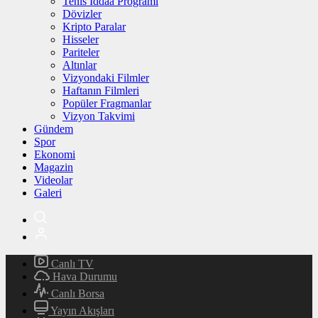
Tenis İddaa Programı
Dövizler
Kripto Paralar
Hisseler
Pariteler
Altınlar
Vizyondaki Filmler
Haftanın Filmleri
Popüler Fragmanlar
Vizyon Takvimi
Gündem
Spor
Ekonomi
Magazin
Videolar
Galeri
Canlı TV
Hava Durumu
Canlı Borsa
Yayın Akışları