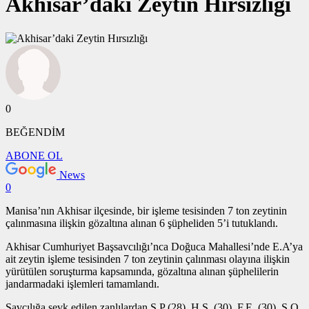
Akhisar’daki Zeytin Hırsızlığı
0
BEĞENDİM
ABONE OL
News
0
Manisa’nın Akhisar ilçesinde, bir işleme tesisinden 7 ton zeytinin
çalınmasına ilişkin gözaltına alınan 6 şüpheliden 5’i tutuklandı.
Akhisar Cumhuriyet Başsavcılığı’nca Doğuca Mahallesi’nde E.A’ya
ait zeytin işleme tesisinden 7 ton zeytinin çalınması olayına ilişkin
yürütülen soruşturma kapsamında, gözaltına alınan şüphelilerin
jandarmadaki işlemleri tamamlandı.
Savcılığa sevk edilen zanlılardan S.P (28), H.S. (30), F.E. (30), S.O.