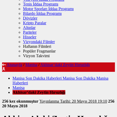
Tenis İddaa Programı
Motor Sporları İddaa Programı
Bilardo İddaa Programı
Dövizler
Kripto Paralar
Altınlar
Pariteler
Hisseler
Vizyondaki Filmler
Haftanın Filmleri
Popüler Fragmanlar
Vizyon Takvimi
Anasayfa
/
Manisa
/
Akhisar’daki Zeytin Hırsızlığı
Manisa Son Dakika Haberleri Manisa Son Dakika Manisa
Haberleri
Manisa
Akhisar’daki Zeytin Hırsızlığı
256 kez okunmuştur
Yayınlanma Tarihi: 20 Mayıs 2018 19:10
256
20 Mayıs 2018