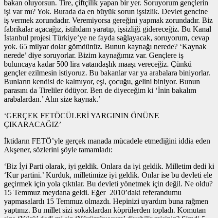
bakan oluyorsun. Tire, çiftçilik yapan bir yer. Soruyorum gençlerin
işi var mı? Yok. Burada da en büyük sorun işsizlik. Devlet gencine
iş vermek zorundadır. Veremiyorsa gereğini yapmak zorundadır. Biz
fabrikalar açacağız, istihdam yaratıp, işsizliği gidereceğiz. Bu Kanal
İstanbul projesi Türkiye’ye ne fayda sağlayacak, soruyorum, cevap
yok. 65 milyar dolar gömdünüz. Bunun kaynağı nerede? ‘Kaynak
nerede’ diye soruyorlar. Bizim kaynağımız var. Gençlere iş
buluncaya kadar 500 lira vatandaşlık maaşı vereceğiz. Çünkü
gençler ezilmesin istiyoruz. Bu bakanlar var ya arabalara biniyorlar.
Bunların kendisi de kalmıyor, eşi, çocuğu, gelini biniyor. Bunun
parasını da Tireliler ödüyor. Ben de diyeceğim ki ‘İnin bakalım
arabalardan.’ Alın size kaynak.’
‘GERÇEK FETÖCÜLERİ YARGININ ÖNÜNE
ÇIKARACAĞIZ’
İktidarın FETÖ’yle gerçek manada mücadele etmediğini iddia eden
Akşener, sözlerini şöyle tamamladı:
‘Biz İyi Parti olarak, iyi geldik. Onlara da iyi geldik. Milletim dedi ki
‘Kur partini.’ Kurduk, milletimize iyi geldik. Onlar ise bu devleti ele
geçirmek için yola çıktılar. Bu devleti yönetmek için değil. Ne oldu?
15 Temmuz meydana geldi. Eğer 2010’daki referandumu
yapmasalardı 15 Temmuz olmazdı. Hepinizi uyardım buna rağmen
yaptınız. Bu millet sizi sokaklardan köprülerden topladı. Komutan