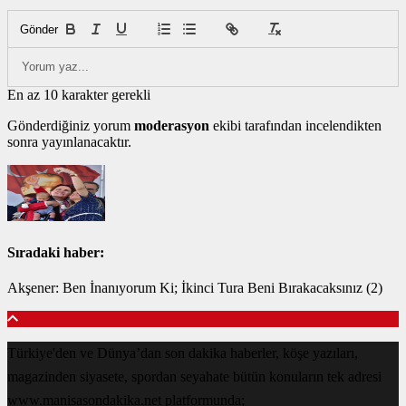
Gönder
En az 10 karakter gerekli
Gönderdiğiniz yorum
moderasyon
ekibi tarafından incelendikten
sonra yayınlanacaktır.
Sıradaki haber:
Akşener: Ben İnanıyorum Ki; İkinci Tura Beni Bırakacaksınız (2)
Türkiye'den ve Dünya’dan son dakika haberler, köşe yazıları,
magazinden siyasete, spordan seyahate bütün konuların tek adresi
www.manisasondakika.net platformunda;