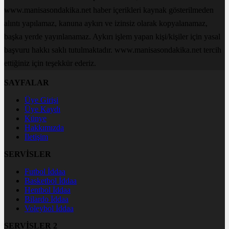
www.manisasondakika.net haber içerikleri kaynak gösterilmeden
alıntı yapılamaz, kanuna aykırı ve izinsiz olarak kopyalanamaz,
başka yerde yayınlanamaz. Aykırı işlem yapan kişi/kişiler için yasal
başvuru hakkı saklı tutulmaktadır. www.manisasondakika.net tercih
ettiğiniz için teşekkür ederiz.
SAYFALAR
Üye Girişi
Üye Kaydı
Künye
Hakkımızda
İletişim
SERVİSLER
Futbol İddaa
Basketbol İddaa
Hentbol İddaa
Bilardo İddaa
Voleybol İddaa
SERVİSLER 2