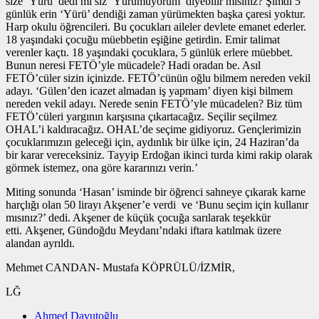
size ‘Yürü’ dedi mi siz ‘Yürümüyorum’ diyebilir misiniz? Şimdi 5
günlük erin ‘Yürü’ dendiği zaman yürümekten başka çaresi yoktur.
Harp okulu öğrencileri. Bu çocukları aileler devlete emanet ederler.
18 yaşındaki çocuğu müebbetin eşiğine getirdin. Emir talimat
verenler kaçtı. 18 yaşındaki çocuklara, 5 günlük erlere müebbet.
Bunun neresi FETÖ’yle mücadele? Hadi oradan be. Asıl
FETÖ’cüler sizin içinizde. FETÖ’cünün oğlu bilmem nereden vekil
adayı. ‘Gülen’den icazet almadan iş yapmam’ diyen kişi bilmem
nereden vekil adayı. Nerede senin FETÖ’yle mücadelen? Biz tüm
FETÖ’cüleri yargının karşısına çıkartacağız. Seçilir seçilmez
OHAL’i kaldıracağız. OHAL’de seçime gidiyoruz. Gençlerimizin
çocuklarımızın geleceği için, aydınlık bir ülke için, 24 Haziran’da
bir karar vereceksiniz. Tayyip Erdoğan ikinci turda kimi rakip olarak
görmek istemez, ona göre kararınızı verin.’
Miting sonunda ‘Hasan’ isminde bir öğrenci sahneye çıkarak karne
harçlığı olan 50 lirayı Akşener’e verdi ve ‘Bunu seçim için kullanır
mısınız?’ dedi. Akşener de küçük çocuğa sarılarak teşekkür
etti. Akşener, Gündoğdu Meydanı’ndaki iftara katılmak üzere
alandan ayrıldı.
Mehmet CANDAN- Mustafa KÖPRÜLÜ/İZMİR,
LĞ
Ahmed Davutoğlu