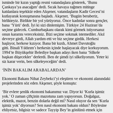
isminde bir kızın yaptığı resmi vatandaşlara gösterek, ‘Bunu
Çankaya’ya asacağım’ dedi. Sıcak havaya rağmen mitinge
katılanlara teşekkür eden Akşener, vatandaşların Kadir Gecesi’ni
kutlayarak konuşmasına başladı. Akşener, ‘Bugün beraberiz,
birlikteyiz. Birlikte bir yol yürüyoruz. Önce kadınlar sonra gençler,
bana ‘Yürü’ dedi. İyi ki sizi dinlemişim. Türkiye 24 Haziran’da
seçime gidecek. Cumhurbaşkanı olarak kimi görmek istiyorsanız
onun kararını vereceksiniz. Bizi seçime sokmak istemediler. Akıl
devreye girdi, Allah yardım etti ve biz seçime girdik. Herkesi
haşlıyor, herkese kızıyor. Bana bir kızdı, Ahmet Davutoğlu
gitti. Binali Yıldırım’ı herkesin içinde haşlayacak diye korkuyorum.
1994’te Büyükşehir Belediye başkan adayı iken bana ‘Silkele
başkan düşecekler’ derlerdi. Ben de şimdi iyi silkeliyorum. Yeter ki
siz karar verin, ben silkeleyeceğim’ dedi.
‘İNİN BAKALIM ARABALARDAN’
Ekonomi Bakanı Nihat Zeybekci’yi eleştiren ve ekonomi alanındaki
projelerinden söz eden Akşener, şöyle konuştu:
‘Bir evlere şenlik ekonomi bakanımız var. Diyor ki ‘Kurla işimiz
yok.’ O zaman çiftçinin mazotuna zam yapıyorsun. Doğalgaz,
elektrik, mazot, benzin dolarla değil mi? Nasıl oluyor da sen ‘Kurla
işimiz yok’ diyorsun? Sen nasıl ekonomi bakanı oldun? Böylesine
ehliyetsiz, bilgisiz ve sadece Tayyip Bey’in gönlünü etmek için