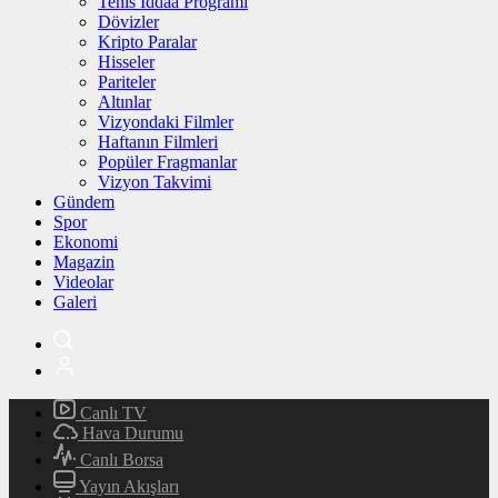
Tenis İddaa Programı
Dövizler
Kripto Paralar
Hisseler
Pariteler
Altınlar
Vizyondaki Filmler
Haftanın Filmleri
Popüler Fragmanlar
Vizyon Takvimi
Gündem
Spor
Ekonomi
Magazin
Videolar
Galeri
Canlı TV
Hava Durumu
Canlı Borsa
Yayın Akışları