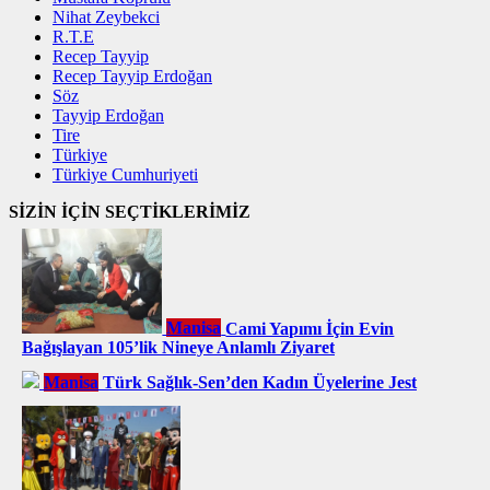
Nihat Zeybekci
R.T.E
Recep Tayyip
Recep Tayyip Erdoğan
Söz
Tayyip Erdoğan
Tire
Türkiye
Türkiye Cumhuriyeti
SİZİN İÇİN SEÇTİKLERİMİZ
Manisa
Cami Yapımı İçin Evin
Bağışlayan 105’lik Nineye Anlamlı Ziyaret
Manisa
Türk Sağlık-Sen’den Kadın Üyelerine Jest