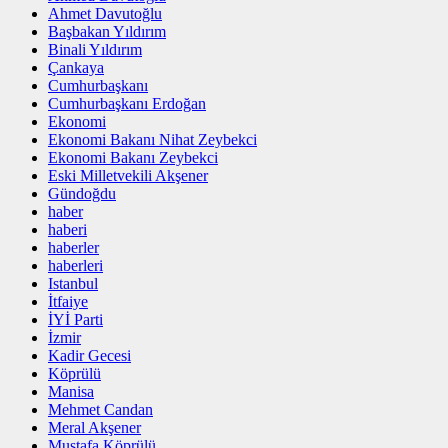
Ahmet Davutoğlu
Başbakan Yıldırım
Binali Yıldırım
Çankaya
Cumhurbaşkanı
Cumhurbaşkanı Erdoğan
Ekonomi
Ekonomi Bakanı Nihat Zeybekci
Ekonomi Bakanı Zeybekci
Eski Milletvekili Akşener
Gündoğdu
haber
haberi
haberler
haberleri
Istanbul
İtfaiye
İYİ Parti
İzmir
Kadir Gecesi
Köprülü
Manisa
Mehmet Candan
Meral Akşener
Mustafa Köprülü