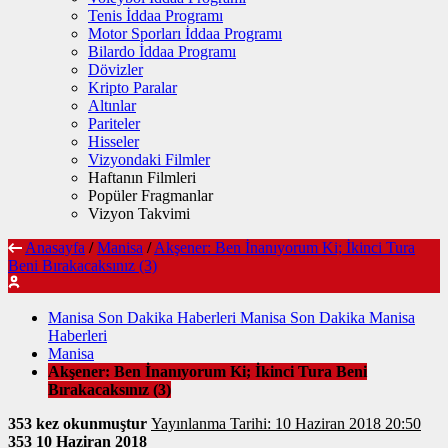
Tenis İddaa Programı
Motor Sporları İddaa Programı
Bilardo İddaa Programı
Dövizler
Kripto Paralar
Altınlar
Pariteler
Hisseler
Vizyondaki Filmler
Haftanın Filmleri
Popüler Fragmanlar
Vizyon Takvimi
Anasayfa
/
Manisa
/
Akşener: Ben İnanıyorum Ki; İkinci Tura
Beni Bırakacaksınız (3)
Manisa Son Dakika Haberleri Manisa Son Dakika Manisa
Haberleri
Manisa
Akşener: Ben İnanıyorum Ki; İkinci Tura Beni
Bırakacaksınız (3)
353 kez okunmuştur
Yayınlanma Tarihi: 10 Haziran 2018 20:50
353
10 Haziran 2018