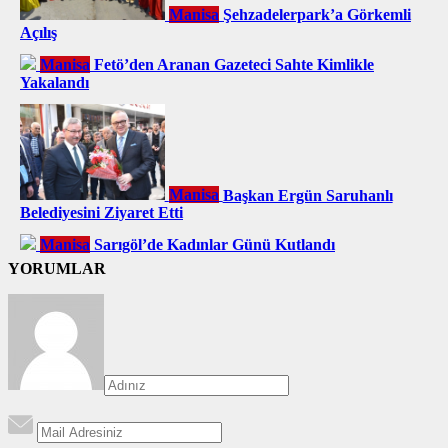
Manisa
Şehzadelerpark’a Görkemli
Açılış
Manisa
Fetö’den Aranan Gazeteci Sahte Kimlikle
Yakalandı
Manisa
Başkan Ergün Saruhanlı
Belediyesini Ziyaret Etti
Manisa
Sarıgöl’de Kadınlar Günü Kutlandı
YORUMLAR