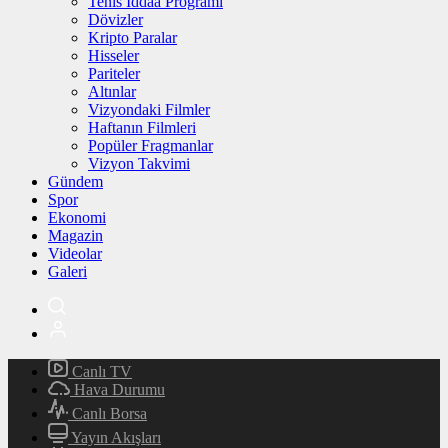
Tenis İddaa Programı
Dövizler
Kripto Paralar
Hisseler
Pariteler
Altınlar
Vizyondaki Filmler
Haftanın Filmleri
Popüler Fragmanlar
Vizyon Takvimi
Gündem
Spor
Ekonomi
Magazin
Videolar
Galeri
Canlı TV
Hava Durumu
Canlı Borsa
Yayın Akışları