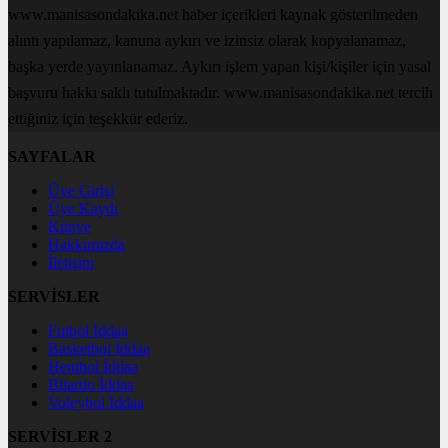
www.manisasondakika.net haber içerikleri kaynak gösterilmeden
alıntı yapılamaz, kanuna aykırı ve izinsiz olarak kopyalanamaz,
başka yerde yayınlanamaz. Aykırı işlem yapan kişi/kişiler için yasal
başvuru hakkı saklı tutulmaktadır. www.manisasondakika.net tercih
ettiğiniz için teşekkür ederiz.
SAYFALAR
Üye Girişi
Üye Kaydı
Künye
Hakkımızda
İletişim
SERVİSLER
Futbol İddaa
Basketbol İddaa
Hentbol İddaa
Bilardo İddaa
Voleybol İddaa
SERVİSLER 2