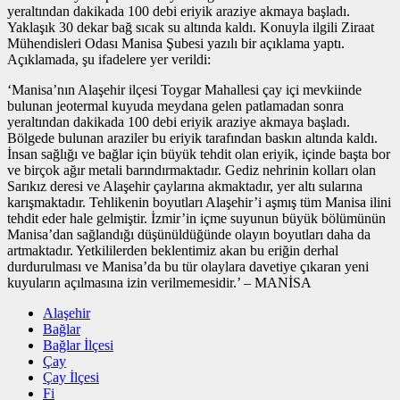
yeraltından dakikada 100 debi eriyik araziye akmaya başladı.
Yaklaşık 30 dekar bağ sıcak su altında kaldı. Konuyla ilgili Ziraat
Mühendisleri Odası Manisa Şubesi yazılı bir açıklama yaptı.
Açıklamada, şu ifadelere yer verildi:
‘Manisa’nın Alaşehir ilçesi Toygar Mahallesi çay içi mevkiinde
bulunan jeotermal kuyuda meydana gelen patlamadan sonra
yeraltından dakikada 100 debi eriyik araziye akmaya başladı.
Bölgede bulunan araziler bu eriyik tarafından baskın altında kaldı.
İnsan sağlığı ve bağlar için büyük tehdit olan eriyik, içinde başta bor
ve birçok ağır metali barındırmaktadır. Gediz nehrinin kolları olan
Sarıkız deresi ve Alaşehir çaylarına akmaktadır, yer altı sularına
karışmaktadır. Tehlikenin boyutları Alaşehir’i aşmış tüm Manisa ilini
tehdit eder hale gelmiştir. İzmir’in içme suyunun büyük bölümünün
Manisa’dan sağlandığı düşünüldüğünde olayın boyutları daha da
artmaktadır. Yetkililerden beklentimiz akan bu eriğin derhal
durdurulması ve Manisa’da bu tür olaylara davetiye çıkaran yeni
kuyuların açılmasına izin verilmemesidir.’ – MANİSA
Alaşehir
Bağlar
Bağlar İlçesi
Çay
Çay İlçesi
Fi