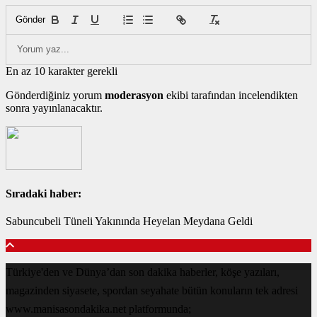
Gönder
En az 10 karakter gerekli
Gönderdiğiniz yorum
moderasyon
ekibi tarafından incelendikten
sonra yayınlanacaktır.
Sıradaki haber:
Sabuncubeli Tüneli Yakınında Heyelan Meydana Geldi
Türkiye'den ve Dünya’dan son dakika haberler, köşe yazıları,
magazinden siyasete, spordan seyahate bütün konuların tek adresi
www.manisasondakika.net platformunda;