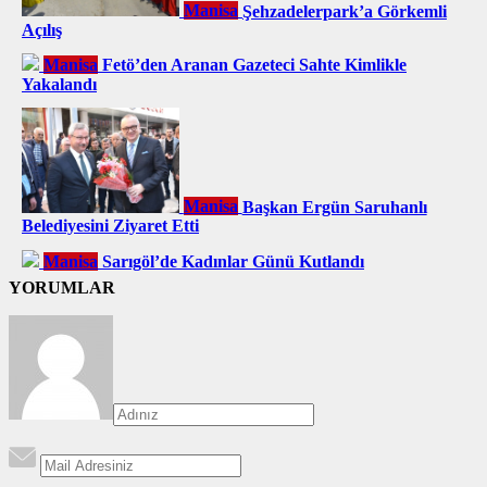
Manisa
Şehzadelerpark’a Görkemli
Açılış
Manisa
Fetö’den Aranan Gazeteci Sahte Kimlikle
Yakalandı
Manisa
Başkan Ergün Saruhanlı
Belediyesini Ziyaret Etti
Manisa
Sarıgöl’de Kadınlar Günü Kutlandı
YORUMLAR