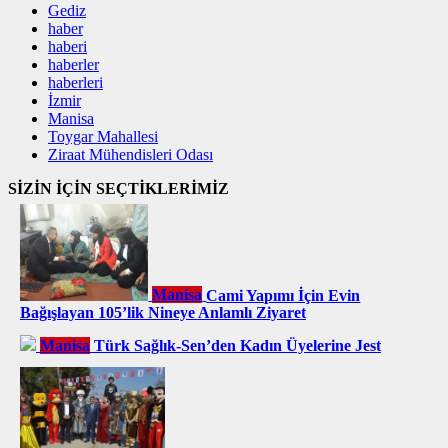
Gediz
haber
haberi
haberler
haberleri
İzmir
Manisa
Toygar Mahallesi
Ziraat Mühendisleri Odası
SİZİN İÇİN SEÇTİKLERİMİZ
Manisa
Cami Yapımı İçin Evin
Bağışlayan 105’lik Nineye Anlamlı Ziyaret
Manisa
Türk Sağlık-Sen’den Kadın Üyelerine Jest