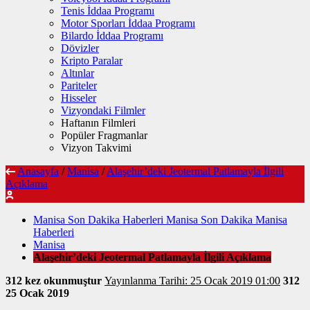
Tenis İddaa Programı
Motor Sporları İddaa Programı
Bilardo İddaa Programı
Dövizler
Kripto Paralar
Altınlar
Pariteler
Hisseler
Vizyondaki Filmler
Haftanın Filmleri
Popüler Fragmanlar
Vizyon Takvimi
Anasayfa
/
Manisa
/
Alaşehir’deki Jeotermal Patlamayla İlgili
Açıklama
Manisa Son Dakika Haberleri Manisa Son Dakika Manisa
Haberleri
Manisa
Alaşehir’deki Jeotermal Patlamayla İlgili Açıklama
312 kez okunmuştur
Yayınlanma Tarihi: 25 Ocak 2019 01:00
312
25 Ocak 2019