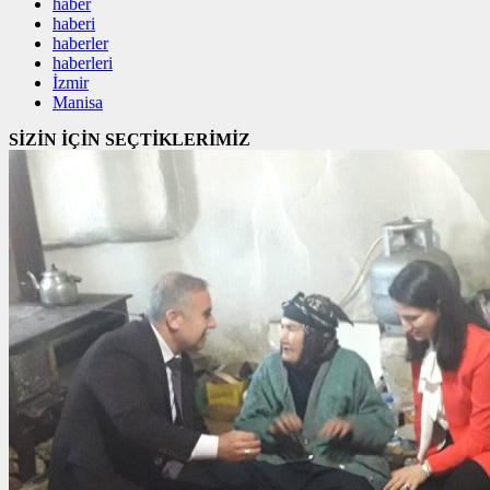
haber
haberi
haberler
haberleri
İzmir
Manisa
SİZİN İÇİN SEÇTİKLERİMİZ