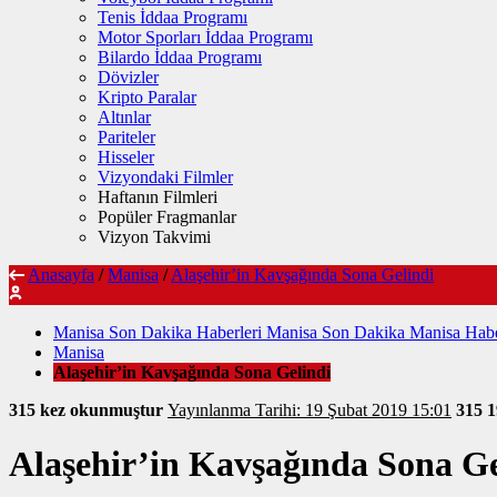
Tenis İddaa Programı
Motor Sporları İddaa Programı
Bilardo İddaa Programı
Dövizler
Kripto Paralar
Altınlar
Pariteler
Hisseler
Vizyondaki Filmler
Haftanın Filmleri
Popüler Fragmanlar
Vizyon Takvimi
Anasayfa
/
Manisa
/
Alaşehir’in Kavşağında Sona Gelindi
Manisa Son Dakika Haberleri Manisa Son Dakika Manisa Habe
Manisa
Alaşehir’in Kavşağında Sona Gelindi
315 kez okunmuştur
Yayınlanma Tarihi: 19 Şubat 2019 15:01
315
1
Alaşehir’in Kavşağında Sona Ge