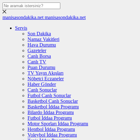
manisasondakika.net
manisasondakika.net
Servis
Son Dakika
Namaz Vakitleri
Hava Durumu
Gazeteler
Canlı Borsa
Canlı TV
Puan Durumu
TV Yayın Akışları
Nöbetçi Eczaneler
Haber Gönder
Canlı Sonuçlar
Futbol Canlı Sonuçlar
Basketbol Canlı Sonuçlar
Basketbol İddaa Programı
Bilardo İddaa Programı
Futbol İddaa Programı
Motor Sporları İddaa Programı
Hentbol İddaa Programı
Voleybol İddaa Programı