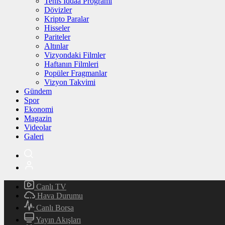
Tenis İddaa Programı
Dövizler
Kripto Paralar
Hisseler
Pariteler
Altınlar
Vizyondaki Filmler
Haftanın Filmleri
Popüler Fragmanlar
Vizyon Takvimi
Gündem
Spor
Ekonomi
Magazin
Videolar
Galeri
Canlı TV
Hava Durumu
Canlı Borsa
Yayın Akışları