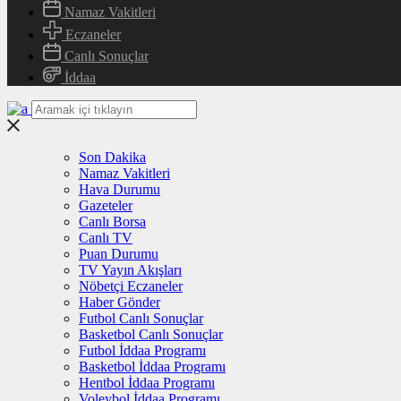
Namaz Vakitleri
Eczaneler
Canlı Sonuçlar
İddaa
Son Dakika
Namaz Vakitleri
Hava Durumu
Gazeteler
Canlı Borsa
Canlı TV
Puan Durumu
TV Yayın Akışları
Nöbetçi Eczaneler
Haber Gönder
Futbol Canlı Sonuçlar
Basketbol Canlı Sonuçlar
Futbol İddaa Programı
Basketbol İddaa Programı
Hentbol İddaa Programı
Voleybol İddaa Programı