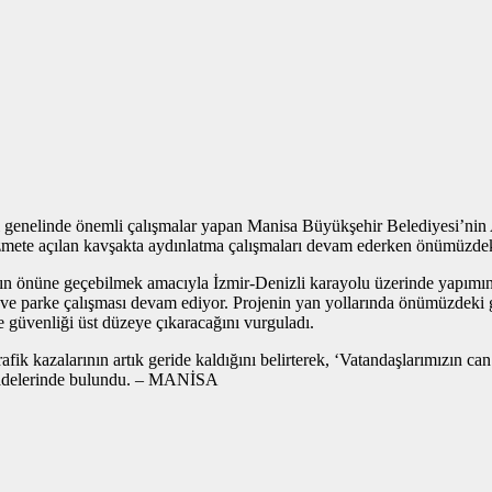
a il genelinde önemli çalışmalar yapan Manisa Büyükşehir Belediyesi’nin 
hizmete açılan kavşakta aydınlatma çalışmaları devam ederken önümüzdek
nın önüne geçebilmek amacıyla İzmir-Denizli karayolu üzerinde yapımına
 ve parke çalışması devam ediyor. Projenin yan yollarında önümüzdeki g
güvenliği üst düzeye çıkaracağını vurguladı.
 kazalarının artık geride kaldığını belirterek, ‘Vatandaşlarımızın ca
 ifadelerinde bulundu. – MANİSA