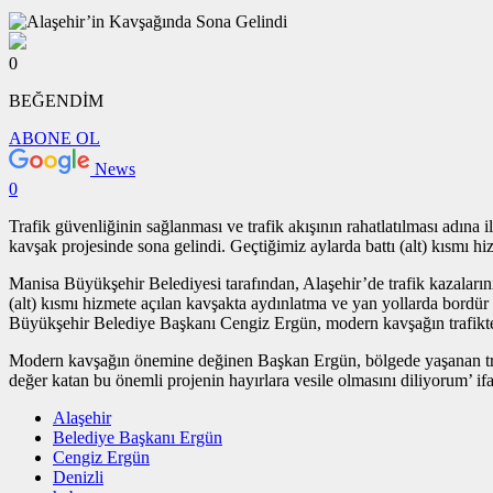
0
BEĞENDİM
ABONE OL
News
0
Trafik güvenliğinin sağlanması ve trafik akışının rahatlatılması adın
kavşak projesinde sona gelindi. Geçtiğimiz aylarda battı (alt) kısmı 
Manisa Büyükşehir Belediyesi tarafından, Alaşehir’de trafik kazaları
(alt) kısmı hizmete açılan kavşakta aydınlatma ve yan yollarda bordür
Büyükşehir Belediye Başkanı Cengiz Ergün, modern kavşağın trafikte 
Modern kavşağın önemine değinen Başkan Ergün, bölgede yaşanan trafik
değer katan bu önemli projenin hayırlara vesile olmasını diliyorum’
Alaşehir
Belediye Başkanı Ergün
Cengiz Ergün
Denizli