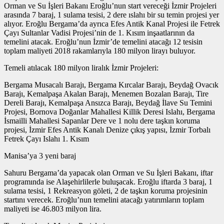
Orman ve Su İşleri Bakanı Eroğlu’nun start vereceği İzmir Projeleri
arasında 7 baraj, 1 sulama tesisi, 2 dere ıslahı bir su temin projesi yer
alıyor. Eroğlu Bergama’da ayrıca Efes Antik Kanal Projesi ile Fetrek
Çayı Sultanlar Vadisi Projesi’nin de 1. Kısım inşaatlarının da
temelini atacak. Eroğlu’nun İzmir’de temelini atacağı 12 tesisin
toplam maliyeti 2018 rakamlarıyla 180 milyon lirayı buluyor.
Temeli atılacak 180 milyon liralık İzmir Projeleri:
Bergama Musacalı Barajı, Bergama Kırcalar Barajı, Beydağ Ovacık
Barajı, Kemalpaşa Akalan Barajı, Menemen Bozalan Barajı, Tire
Dereli Barajı, Kemalpaşa Ansızca Barajı, Beydağ İlave Su Temini
Projesi, Bornova Doğanlar Mahallesi Killik Deresi Islahı, Bergama
İsmailli Mahallesi Sapanlar Dere ve 1 nolu dere taşkın koruma
projesi, İzmir Efes Antik Kanalı Denize çıkış yapısı, İzmir Torbalı
Fetrek Çayı Islahı 1. Kısım
Manisa’ya 3 yeni baraj
Sahuru Bergama’da yapacak olan Orman ve Su İşleri Bakanı, iftar
programında ise Alaşehirlilerle buluşacak. Eroğlu iftarda 3 baraj, 1
sulama tesisi, 1 Rekreasyon göleti, 2 de taşkın koruma projesinin
startını verecek. Eroğlu’nun temelini atacağı yatırımların toplam
maliyeti ise 46.803 milyon lira.