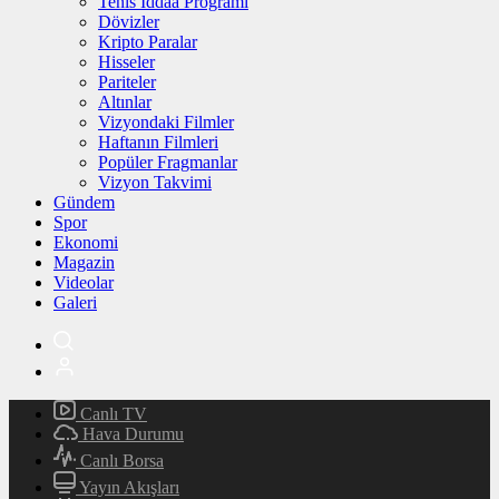
Tenis İddaa Programı
Dövizler
Kripto Paralar
Hisseler
Pariteler
Altınlar
Vizyondaki Filmler
Haftanın Filmleri
Popüler Fragmanlar
Vizyon Takvimi
Gündem
Spor
Ekonomi
Magazin
Videolar
Galeri
Canlı TV
Hava Durumu
Canlı Borsa
Yayın Akışları