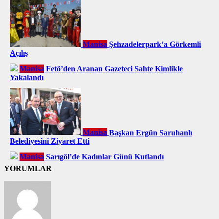
Manisa
Şehzadelerpark’a Görkemli
Açılış
Manisa
Fetö’den Aranan Gazeteci Sahte Kimlikle
Yakalandı
Manisa
Başkan Ergün Saruhanlı
Belediyesini Ziyaret Etti
Manisa
Sarıgöl’de Kadınlar Günü Kutlandı
YORUMLAR