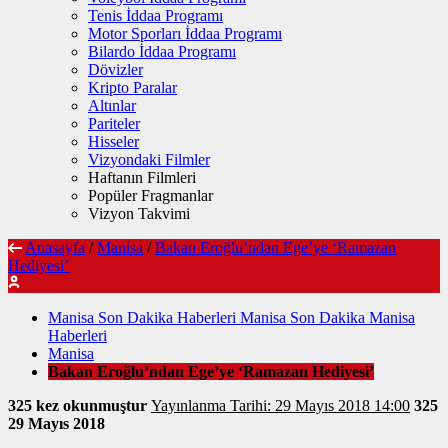
Tenis İddaa Programı
Motor Sporları İddaa Programı
Bilardo İddaa Programı
Dövizler
Kripto Paralar
Altınlar
Pariteler
Hisseler
Vizyondaki Filmler
Haftanın Filmleri
Popüler Fragmanlar
Vizyon Takvimi
Anasayfa
/
Manisa
/
Bakan Eroğlu’ndan Ege’ye ‘Ramazan
Hediyesi’
Manisa Son Dakika Haberleri Manisa Son Dakika Manisa
Haberleri
Manisa
Bakan Eroğlu’ndan Ege’ye ‘Ramazan Hediyesi’
325 kez okunmuştur
Yayınlanma Tarihi: 29 Mayıs 2018 14:00
325
29 Mayıs 2018