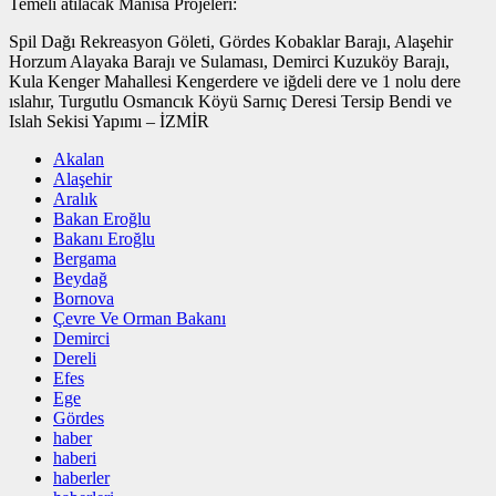
Temeli atılacak Manisa Projeleri:
Spil Dağı Rekreasyon Göleti, Gördes Kobaklar Barajı, Alaşehir
Horzum Alayaka Barajı ve Sulaması, Demirci Kuzuköy Barajı,
Kula Kenger Mahallesi Kengerdere ve iğdeli dere ve 1 nolu dere
ıslahır, Turgutlu Osmancık Köyü Sarnıç Deresi Tersip Bendi ve
Islah Sekisi Yapımı – İZMİR
Akalan
Alaşehir
Aralık
Bakan Eroğlu
Bakanı Eroğlu
Bergama
Beydağ
Bornova
Çevre Ve Orman Bakanı
Demirci
Dereli
Efes
Ege
Gördes
haber
haberi
haberler