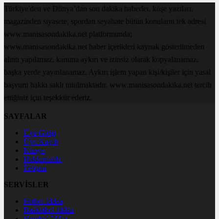
Türkiye'den ve Dünya’dan son dakika haberler, köşe yazıları,
magazinden siyasete, spordan seyahate bütün konuların tek adresi
www.manisasondakika.net platformunda;
www.manisasondakika.net haber içerikleri kaynak gösterilmeden
alıntı yapılamaz, kanuna aykırı ve izinsiz olarak kopyalanamaz,
başka yerde yayınlanamaz. Aykırı işlem yapan kişi/kişiler için yasal
başvuru hakkı saklı tutulmaktadır. www.manisasondakika.net tercih
ettiğiniz için teşekkür ederiz.
SAYFALAR
Üye Girişi
Üye Kaydı
Künye
Hakkımızda
İletişim
SERVİSLER
Futbol İddaa
Basketbol İddaa
Hentbol İddaa