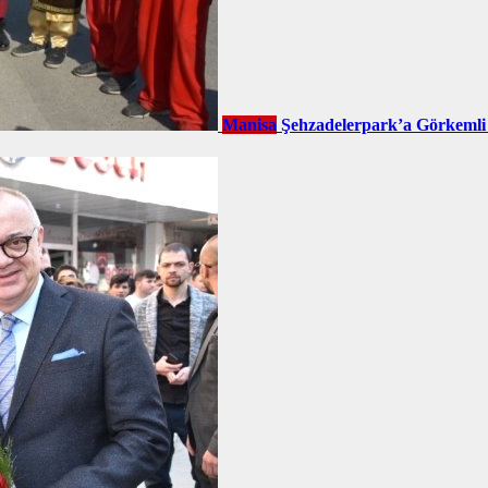
Manisa
Şehzadelerpark’a Görkemli 