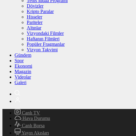
Tenis İddaa Programı
Dövizler
Kripto Paralar
Hisseler
Pariteler
Altınlar
Vizyondaki Filmler
Haftanın Filmleri
Popüler Fragmanlar
Vizyon Takvimi
Gündem
Spor
Ekonomi
Magazin
Videolar
Galeri
Canlı TV
Hava Durumu
Canlı Borsa
Yayın Akışları