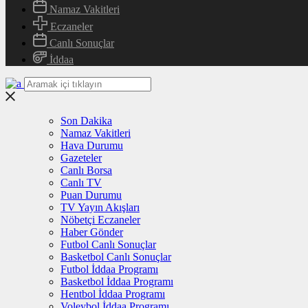
Namaz Vakitleri
Eczaneler
Canlı Sonuçlar
İddaa
Son Dakika
Namaz Vakitleri
Hava Durumu
Gazeteler
Canlı Borsa
Canlı TV
Puan Durumu
TV Yayın Akışları
Nöbetçi Eczaneler
Haber Gönder
Futbol Canlı Sonuçlar
Basketbol Canlı Sonuçlar
Futbol İddaa Programı
Basketbol İddaa Programı
Hentbol İddaa Programı
Voleybol İddaa Programı