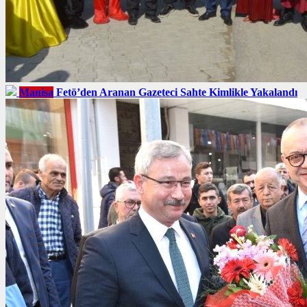
Manisa
Fetö’den Aranan Gazeteci Sahte Kimlikle Yakalandı