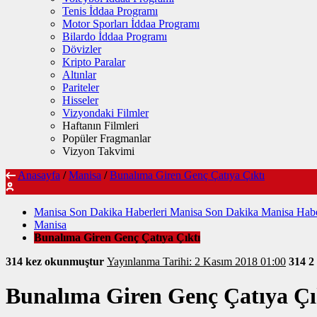
Tenis İddaa Programı
Motor Sporları İddaa Programı
Bilardo İddaa Programı
Dövizler
Kripto Paralar
Altınlar
Pariteler
Hisseler
Vizyondaki Filmler
Haftanın Filmleri
Popüler Fragmanlar
Vizyon Takvimi
Anasayfa
/
Manisa
/
Bunalıma Giren Genç Çatıya Çıktı
Manisa Son Dakika Haberleri Manisa Son Dakika Manisa Habe
Manisa
Bunalıma Giren Genç Çatıya Çıktı
314 kez okunmuştur
Yayınlanma Tarihi: 2 Kasım 2018 01:00
314
2
Bunalıma Giren Genç Çatıya Çı