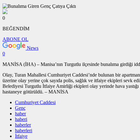
0
BEĞENDİM
ABONE OL
News
0
MANİSA (İHA) – Manisa’nın Turgutlu ilçesinde bunalıma girdiği iddia e
Olay, Turan Mahallesi Cumhuriyet Caddesi’nde bulunan bir apartmanda m
üzerine olay yerine çok sayıda polis, sağlık ve itfaiye ekipleri sevk e
Belediyesi Turgutlu İtfaiye Amirliği ekipleri olay yerinde hava yastığı 
hastaneye götürüldü. – MANİSA
Cumhuriyet Caddesi
Genç
haber
haberi
haberler
haberleri
İtfaiye