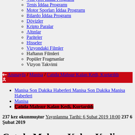
Tenis İddaa Programı
Motor Sporları İddaa Programı
Bilardo İddaa Programı
Dövizler
Kripto Paralar
Altınlar
Pariteler
Hisseler
Vizyondaki Filmler
Haftanın Filmleri
Popüler Fragmanlar
Vizyon Takvimi
Anasayfa
/
Manisa
/
Çatıda Mahsur Kalan Kedi, Kurtarıldı
Manisa Son Dakika Haberleri Manisa Son Dakika Manisa
Haberleri
Manisa
Çatıda Mahsur Kalan Kedi, Kurtarıldı
237 kez okunmuştur
Yayınlanma Tarihi: 6 Şubat 2019 18:00
237
6
Şubat 2019