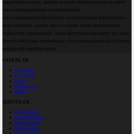
magazinden siyasete, spordan seyahate bütün konuların tek adresi
www.manisasondakika.net platformunda;
www.manisasondakika.net haber içerikleri kaynak gösterilmeden
alıntı yapılamaz, kanuna aykırı ve izinsiz olarak kopyalanamaz,
başka yerde yayınlanamaz. Aykırı işlem yapan kişi/kişiler için yasal
başvuru hakkı saklı tutulmaktadır. www.manisasondakika.net tercih
ettiğiniz için teşekkür ederiz.
SAYFALAR
Üye Girişi
Üye Kaydı
Künye
Hakkımızda
İletişim
SERVİSLER
Futbol İddaa
Basketbol İddaa
Hentbol İddaa
Bilardo İddaa
Voleybol İddaa