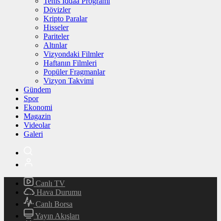
Tenis İddaa Programı
Dövizler
Kripto Paralar
Hisseler
Pariteler
Altınlar
Vizyondaki Filmler
Haftanın Filmleri
Popüler Fragmanlar
Vizyon Takvimi
Gündem
Spor
Ekonomi
Magazin
Videolar
Galeri
Canlı TV
Hava Durumu
Canlı Borsa
Yayın Akışları