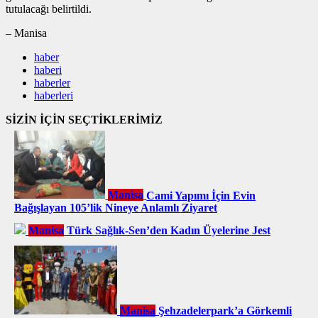
tutulacağı belirtildi.
– Manisa
haber
haberi
haberler
haberleri
SİZİN İÇİN SEÇTİKLERİMİZ
Manisa
Cami Yapımı İçin Evin
Bağışlayan 105’lik Nineye Anlamlı Ziyaret
Manisa
Türk Sağlık-Sen’den Kadın Üyelerine Jest
Manisa
Şehzadelerpark’a Görkemli