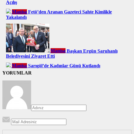
Açılış
Manisa
Fetö’den Aranan Gazeteci Sahte Kimlikle
Yakalandı
Manisa
Başkan Ergün Saruhanlı
Belediyesini Ziyaret Etti
Manisa
Sarıgöl’de Kadınlar Günü Kutlandı
YORUMLAR