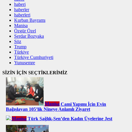
haberi
haberler
haberleri
Kurban Bayramı
Manisa
Özgür Özel
Serdar Bozyaka
Söz
Trump
Türkiye
Türkiye Cumhuriyeti
Yunusemre
SİZİN İÇİN SEÇTİKLERİMİZ
Manisa
Cami Yapımı İçin Evin
Bağışlayan 105’lik Nineye Anlamlı Ziyaret
Manisa
Türk Sağlık-Sen’den Kadın Üyelerine Jest