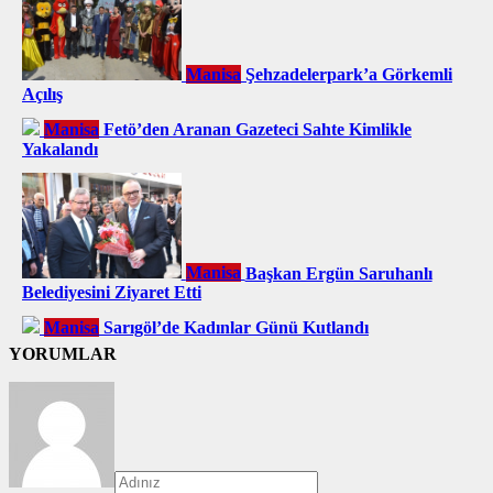
Manisa
Şehzadelerpark’a Görkemli
Açılış
Manisa
Fetö’den Aranan Gazeteci Sahte Kimlikle
Yakalandı
Manisa
Başkan Ergün Saruhanlı
Belediyesini Ziyaret Etti
Manisa
Sarıgöl’de Kadınlar Günü Kutlandı
YORUMLAR