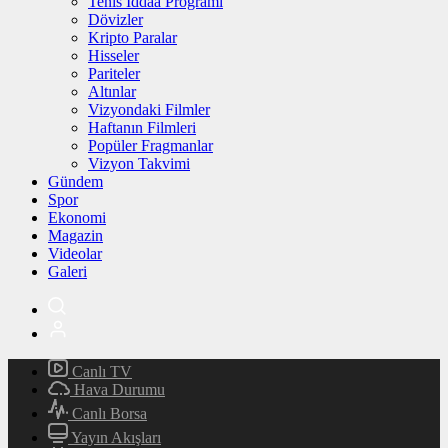
Tenis İddaa Programı
Dövizler
Kripto Paralar
Hisseler
Pariteler
Altınlar
Vizyondaki Filmler
Haftanın Filmleri
Popüler Fragmanlar
Vizyon Takvimi
Gündem
Spor
Ekonomi
Magazin
Videolar
Galeri
Canlı TV
Hava Durumu
Canlı Borsa
Yayın Akışları