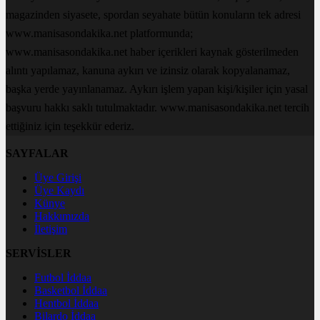
magazinden siyasete, spordan seyahate bütün konuların tek adresi
www.manisasondakika.net platformunda;
www.manisasondakika.net haber içerikleri kaynak gösterilmeden
alıntı yapılamaz, kanuna aykırı ve izinsiz olarak kopyalanamaz,
başka yerde yayınlanamaz. Aykırı işlem yapan kişi/kişiler için yasal
başvuru hakkı saklı tutulmaktadır. www.manisasondakika.net tercih
ettiğiniz için teşekkür ederiz.
SAYFALAR
Üye Girişi
Üye Kaydı
Künye
Hakkımızda
İletişim
SERVİSLER
Futbol İddaa
Basketbol İddaa
Hentbol İddaa
Bilardo İddaa