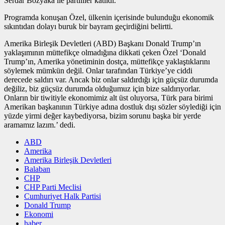
Serdar Bozyaka ile partililer katıldı.
Programda konuşan Özel, ülkenin içerisinde bulunduğu ekonomik
sıkıntıdan dolayı buruk bir bayram geçirdiğini belirtti.
Amerika Birleşik Devletleri (ABD) Başkanı Donald Trump’ın
yaklaşımının müttefikçe olmadığına dikkati çeken Özel ‘Donald
Trump’ın, Amerika yönetiminin dostça, müttefikçe yaklaştıklarını
söylemek mümkün değil. Onlar tarafından Türkiye’ye ciddi
derecede saldırı var. Ancak biz onlar saldırdığı için güçsüz durumda
değiliz, biz güçsüz durumda olduğumuz için bize saldırıyorlar.
Onların bir tiwitiyle ekonomimiz alt üst oluyorsa, Türk para birimi
Amerikan başkanının Türkiye adına dostluk dışı sözler söylediği için
yüzde yirmi değer kaybediyorsa, bizim sorunu başka bir yerde
aramamız lazım.’ dedi.
ABD
Amerika
Amerika Birleşik Devletleri
Balaban
CHP
CHP Parti Meclisi
Cumhuriyet Halk Partisi
Donald Trump
Ekonomi
haber