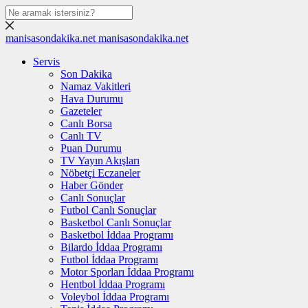
manisasondakika.net
manisasondakika.net
Servis
Son Dakika
Namaz Vakitleri
Hava Durumu
Gazeteler
Canlı Borsa
Canlı TV
Puan Durumu
TV Yayın Akışları
Nöbetçi Eczaneler
Haber Gönder
Canlı Sonuçlar
Futbol Canlı Sonuçlar
Basketbol Canlı Sonuçlar
Basketbol İddaa Programı
Bilardo İddaa Programı
Futbol İddaa Programı
Motor Sporları İddaa Programı
Hentbol İddaa Programı
Voleybol İddaa Programı