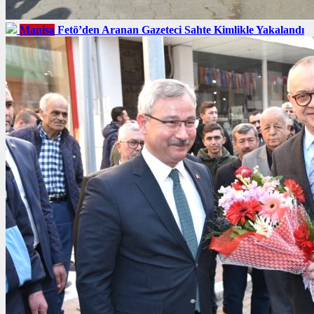
Manisa
Fetö’den Aranan Gazeteci Sahte Kimlikle Yakalandı