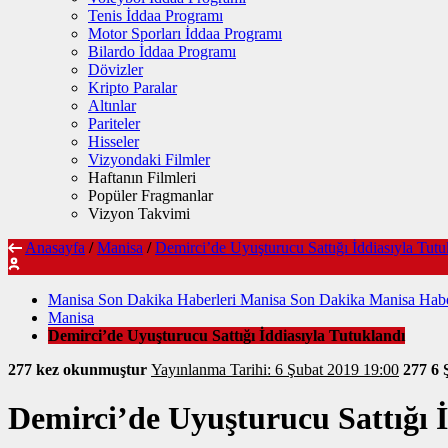
Tenis İddaa Programı
Motor Sporları İddaa Programı
Bilardo İddaa Programı
Dövizler
Kripto Paralar
Altınlar
Pariteler
Hisseler
Vizyondaki Filmler
Haftanın Filmleri
Popüler Fragmanlar
Vizyon Takvimi
Anasayfa
/
Manisa
/
Demirci’de Uyuşturucu Sattığı İddiasıyla Tutu
Manisa Son Dakika Haberleri Manisa Son Dakika Manisa Habe
Manisa
Demirci’de Uyuşturucu Sattığı İddiasıyla Tutuklandı
277 kez okunmuştur
Yayınlanma Tarihi: 6 Şubat 2019 19:00
277
6 
Demirci’de Uyuşturucu Sattığı İ