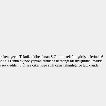
ekete geçti. Teknik takibe alınan S.Ö.’nün, telefon görüşmelerinde 6
 Şüpheli S.Ö.’nün evinde yapılan aramada herhangi bir uyuşturucu madde
e sevk edilen S.Ö. ise çıkarıldığı sulh ceza hakimliğince tutuklandı.