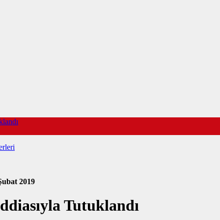
klandı
rleri
Şubat 2019
ddiasıyla Tutuklandı