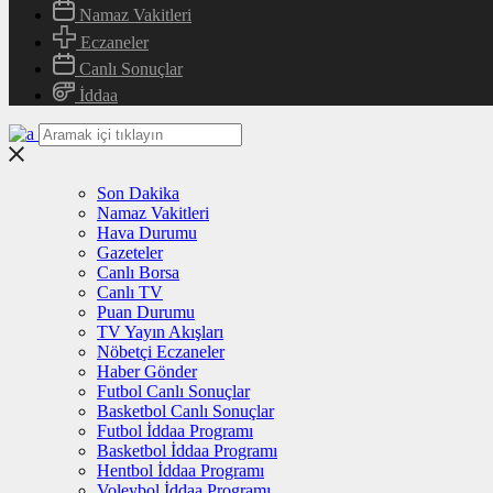
Namaz Vakitleri
Eczaneler
Canlı Sonuçlar
İddaa
Son Dakika
Namaz Vakitleri
Hava Durumu
Gazeteler
Canlı Borsa
Canlı TV
Puan Durumu
TV Yayın Akışları
Nöbetçi Eczaneler
Haber Gönder
Futbol Canlı Sonuçlar
Basketbol Canlı Sonuçlar
Futbol İddaa Programı
Basketbol İddaa Programı
Hentbol İddaa Programı
Voleybol İddaa Programı