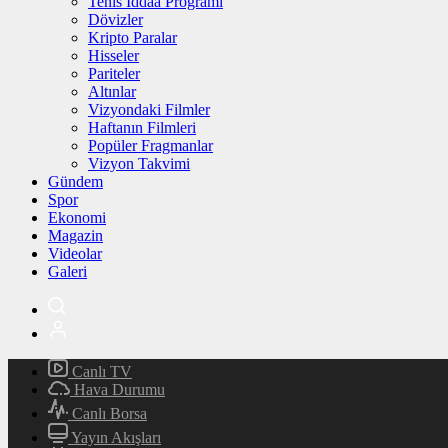
Tenis İddaa Programı
Dövizler
Kripto Paralar
Hisseler
Pariteler
Altınlar
Vizyondaki Filmler
Haftanın Filmleri
Popüler Fragmanlar
Vizyon Takvimi
Gündem
Spor
Ekonomi
Magazin
Videolar
Galeri
Canlı TV
Hava Durumu
Canlı Borsa
Yayın Akışları