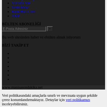
Yazarlar Site
Tenis İddaa
Basketbol Canlı
AMP
BÜLTEN ABONELİĞİ
+
Bu web sitesinden haber ve ebülten almak istiyorum
BİZİ TAKİP ET
www.manisasondakika.net
Veri politikasındaki amaçlarla sınırlı ve mevzuata uygun şekilde
çerez konumlandırmaktayız. Detaylar için
veri politikamızı
inceleyebilirsiniz.