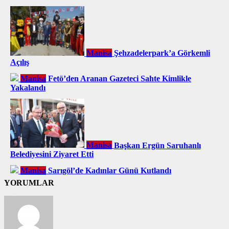
Manisa
Şehzadelerpark’a Görkemli
Açılış
Manisa
Fetö’den Aranan Gazeteci Sahte Kimlikle
Yakalandı
Manisa
Başkan Ergün Saruhanlı
Belediyesini Ziyaret Etti
Manisa
Sarıgöl’de Kadınlar Günü Kutlandı
YORUMLAR