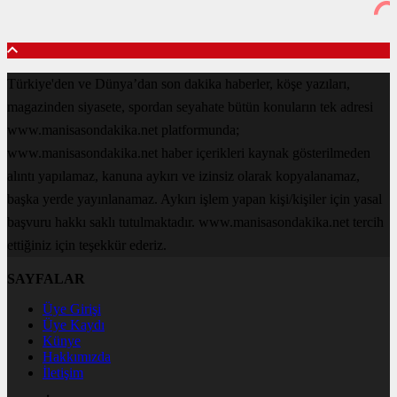
Türkiye'den ve Dünya’dan son dakika haberler, köşe yazıları,
magazinden siyasete, spordan seyahate bütün konuların tek adresi
www.manisasondakika.net platformunda;
www.manisasondakika.net haber içerikleri kaynak gösterilmeden
alıntı yapılamaz, kanuna aykırı ve izinsiz olarak kopyalanamaz,
başka yerde yayınlanamaz. Aykırı işlem yapan kişi/kişiler için yasal
başvuru hakkı saklı tutulmaktadır. www.manisasondakika.net tercih
ettiğiniz için teşekkür ederiz.
SAYFALAR
Üye Girişi
Üye Kaydı
Künye
Hakkımızda
İletişim