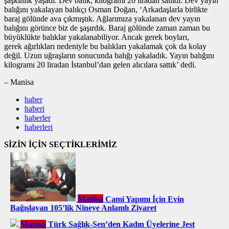
şaşkınlık yaşadı. Dev balık, kilogramı 20 liradan satıldı. Dev yayın
balığını yakalayan balıkçı Osman Doğan, ‘Arkadaşlarla birlikte
baraj gölünde ava çıkmıştık. Ağlarımıza yakalanan dev yayın
balığını görünce biz de şaşırdık. Baraj gölünde zaman zaman bu
büyüklükte balıklar yakalanabiliyor. Ancak gerek boyları,
gerek ağırlıkları nedeniyle bu balıkları yakalamak çok da kolay
değil. Uzun uğraşların sonucunda balığı yakaladık. Yayın balığını
kilogramı 20 liradan İstanbul’dan gelen alıcılara sattık’ dedi.
– Manisa
haber
haberi
haberler
haberleri
SİZİN İÇİN SEÇTİKLERİMİZ
Manisa
Cami Yapımı İçin Evin
Bağışlayan 105’lik Nineye Anlamlı Ziyaret
Manisa
Türk Sağlık-Sen’den Kadın Üyelerine Jest