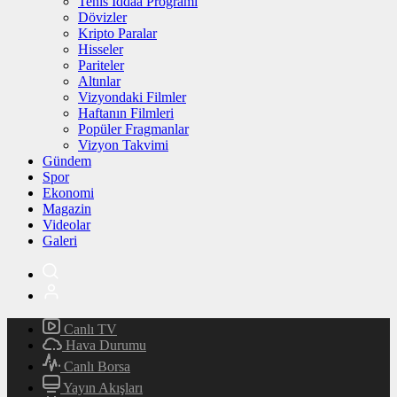
Tenis İddaa Programı
Dövizler
Kripto Paralar
Hisseler
Pariteler
Altınlar
Vizyondaki Filmler
Haftanın Filmleri
Popüler Fragmanlar
Vizyon Takvimi
Gündem
Spor
Ekonomi
Magazin
Videolar
Galeri
Canlı TV
Hava Durumu
Canlı Borsa
Yayın Akışları