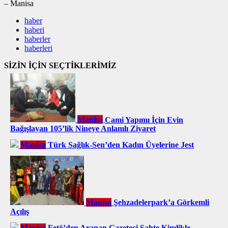
– Manisa
haber
haberi
haberler
haberleri
SİZİN İÇİN SEÇTİKLERİMİZ
Manisa
Cami Yapımı İçin Evin
Bağışlayan 105’lik Nineye Anlamlı Ziyaret
Manisa
Türk Sağlık-Sen’den Kadın Üyelerine Jest
Manisa
Şehzadelerpark’a Görkemli
Açılış
Manisa
Fetö’den Aranan Gazeteci Sahte Kimlikle