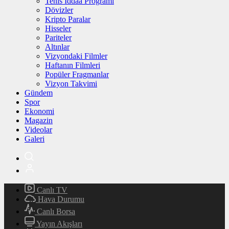
Tenis İddaa Programı
Dövizler
Kripto Paralar
Hisseler
Pariteler
Altınlar
Vizyondaki Filmler
Haftanın Filmleri
Popüler Fragmanlar
Vizyon Takvimi
Gündem
Spor
Ekonomi
Magazin
Videolar
Galeri
Canlı TV
Hava Durumu
Canlı Borsa
Yayın Akışları