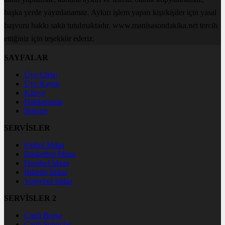
başka yerde yayınlanamaz. Aykırı işlem yapan kişi/kişiler için yasal
başvuru hakkı saklı tutulmaktadır. www.manisasondakika.net tercih
ettiğiniz için teşekkür ederiz.
SAYFALAR
Üye Girişi
Üye Kaydı
Künye
Hakkımızda
İletişim
SERVİSLER
Futbol İddaa
Basketbol İddaa
Hentbol İddaa
Bilardo İddaa
Voleybol İddaa
SERVİSLER 2
Canlı Borsa
Canlı Sonuçlar