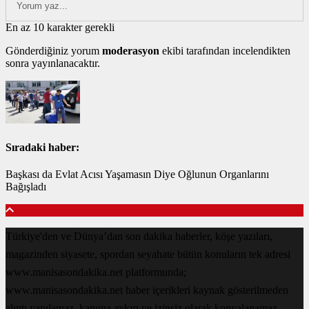
En az 10 karakter gerekli
Gönderdiğiniz yorum
moderasyon
ekibi tarafından incelendikten
sonra yayınlanacaktır.
Sıradaki haber:
Başkası da Evlat Acısı Yaşamasın Diye Oğlunun Organlarını
Bağışladı
Türkiye'den ve Dünya’dan son dakika haberler, köşe yazıları,
magazinden siyasete, spordan seyahate bütün konuların tek adresi
www.manisasondakika.net platformunda;
www.manisasondakika.net haber içerikleri kaynak gösterilmeden
alıntı yapılamaz, kanuna aykırı ve izinsiz olarak kopyalanamaz,