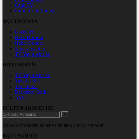
Canlı TV
Futbol Canlı Sonuçlar
MULTİMEDYA
Gazeteler
Hava Durumu
Haber Gönder
Namaz Vakitleri
TV Yayın Akışları
HIZLI SERVİS
TV Yayın Akışları
Yazarlar Site
Tenis İddaa
Basketbol Canlı
AMP
BÜLTEN ABONELİĞİ
+
Bu web sitesinden haber ve ebülten almak istiyorum
BİZİ TAKİP ET