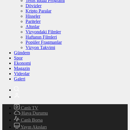
Tenis İddaa Programı
Dövizler
Kripto Paralar
Hisseler
Pariteler
Altınlar
Vizyondaki Filmler
Haftanın Filmleri
Popüler Fragmanlar
Vizyon Takvimi
Gündem
Spor
Ekonomi
Magazin
Videolar
Galeri
Canlı TV
Hava Durumu
Canlı Borsa
Yayın Akışları