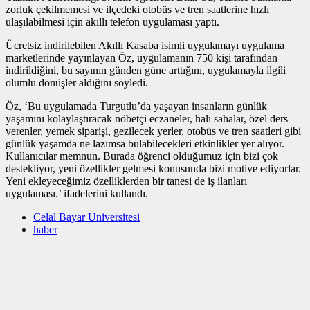
zorluk çekilmemesi ve ilçedeki otobüs ve tren saatlerine hızlı
ulaşılabilmesi için akıllı telefon uygulaması yaptı.
Ücretsiz indirilebilen Akıllı Kasaba isimli uygulamayı uygulama
marketlerinde yayınlayan Öz, uygulamanın 750 kişi tarafından
indirildiğini, bu sayının günden güne arttığını, uygulamayla ilgili
olumlu dönüşler aldığını söyledi.
Öz, ‘Bu uygulamada Turgutlu’da yaşayan insanların günlük
yaşamını kolaylaştıracak nöbetçi eczaneler, halı sahalar, özel ders
verenler, yemek siparişi, gezilecek yerler, otobüs ve tren saatleri gibi
günlük yaşamda ne lazımsa bulabilecekleri etkinlikler yer alıyor.
Kullanıcılar memnun. Burada öğrenci olduğumuz için bizi çok
destekliyor, yeni özellikler gelmesi konusunda bizi motive ediyorlar.
Yeni ekleyeceğimiz özelliklerden bir tanesi de iş ilanları
uygulaması.’ ifadelerini kullandı.
Celal Bayar Üniversitesi
haber
haberi
haberler
haberleri
Manisa
Turgutlu