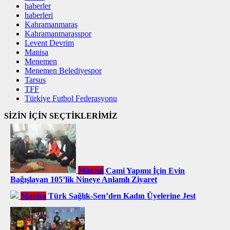
haberler
haberleri
Kahramanmaraş
Kahramanmaraşspor
Levent Devrim
Manisa
Menemen
Menemen Belediyespor
Tarsus
TFF
Türkiye Futbol Federasyonu
SİZİN İÇİN SEÇTİKLERİMİZ
Manisa
Cami Yapımı İçin Evin
Bağışlayan 105’lik Nineye Anlamlı Ziyaret
Manisa
Türk Sağlık-Sen’den Kadın Üyelerine Jest