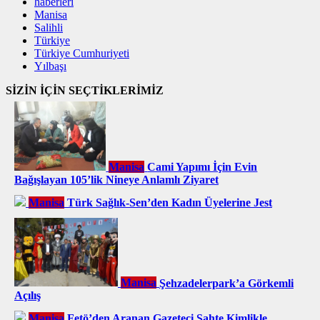
haberleri
Manisa
Salihli
Türkiye
Türkiye Cumhuriyeti
Yılbaşı
SİZİN İÇİN SEÇTİKLERİMİZ
Manisa
Cami Yapımı İçin Evin
Bağışlayan 105’lik Nineye Anlamlı Ziyaret
Manisa
Türk Sağlık-Sen’den Kadın Üyelerine Jest
Manisa
Şehzadelerpark’a Görkemli
Açılış
Manisa
Fetö’den Aranan Gazeteci Sahte Kimlikle