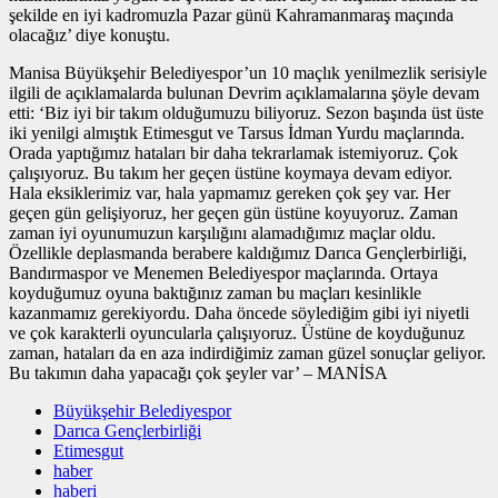
şekilde en iyi kadromuzla Pazar günü Kahramanmaraş maçında
olacağız’ diye konuştu.
Manisa Büyükşehir Belediyespor’un 10 maçlık yenilmezlik serisiyle
ilgili de açıklamalarda bulunan Devrim açıklamalarına şöyle devam
etti: ‘Biz iyi bir takım olduğumuzu biliyoruz. Sezon başında üst üste
iki yenilgi almıştık Etimesgut ve Tarsus İdman Yurdu maçlarında.
Orada yaptığımız hataları bir daha tekrarlamak istemiyoruz. Çok
çalışıyoruz. Bu takım her geçen üstüne koymaya devam ediyor.
Hala eksiklerimiz var, hala yapmamız gereken çok şey var. Her
geçen gün gelişiyoruz, her geçen gün üstüne koyuyoruz. Zaman
zaman iyi oyunumuzun karşılığını alamadığımız maçlar oldu.
Özellikle deplasmanda berabere kaldığımız Darıca Gençlerbirliği,
Bandırmaspor ve Menemen Belediyespor maçlarında. Ortaya
koyduğumuz oyuna baktığınız zaman bu maçları kesinlikle
kazanmamız gerekiyordu. Daha öncede söylediğim gibi iyi niyetli
ve çok karakterli oyuncularla çalışıyoruz. Üstüne de koyduğunuz
zaman, hataları da en aza indirdiğimiz zaman güzel sonuçlar geliyor.
Bu takımın daha yapacağı çok şeyler var’ – MANİSA
Büyükşehir Belediyespor
Darıca Gençlerbirliği
Etimesgut
haber
haberi