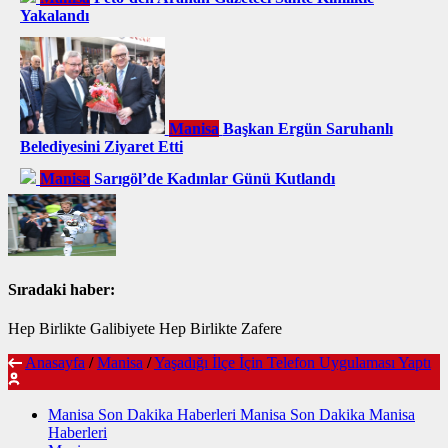
Yakalandı
Manisa
Başkan Ergün Saruhanlı
Belediyesini Ziyaret Etti
Manisa
Sarıgöl’de Kadınlar Günü Kutlandı
Sıradaki haber:
Hep Birlikte Galibiyete Hep Birlikte Zafere
Anasayfa
/
Manisa
/
Yaşadığı İlçe İçin Telefon Uygulaması Yaptı
Manisa Son Dakika Haberleri Manisa Son Dakika Manisa
Haberleri