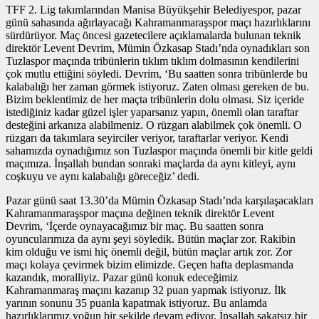
TFF 2. Lig takımlarından Manisa Büyükşehir Belediyespor, pazar
günü sahasında ağırlayacağı Kahramanmaraşspor maçı hazırlıklarını
sürdürüyor. Maç öncesi gazetecilere açıklamalarda bulunan teknik
direktör Levent Devrim, Mümin Özkasap Stadı’nda oynadıkları son
Tuzlaspor maçında tribünlerin tıklım tıklım dolmasının kendilerini
çok mutlu ettiğini söyledi. Devrim, ‘Bu saatten sonra tribünlerde bu
kalabalığı her zaman görmek istiyoruz. Zaten olması gereken de bu.
Bizim beklentimiz de her maçta tribünlerin dolu olması. Siz içeride
istediğiniz kadar güzel işler yaparsanız yapın, önemli olan taraftar
desteğini arkanıza alabilmeniz. O rüzgarı alabilmek çok önemli. O
rüzgarı da takımlara seyirciler veriyor, taraftarlar veriyor. Kendi
sahamızda oynadığımız son Tuzlaspor maçında önemli bir kitle geldi
maçımıza. İnşallah bundan sonraki maçlarda da aynı kitleyi, aynı
coşkuyu ve aynı kalabalığı göreceğiz’ dedi.
Pazar günü saat 13.30’da Mümin Özkasap Stadı’nda karşılaşacakları
Kahramanmaraşspor maçına değinen teknik direktör Levent
Devrim, ‘İçerde oynayacağımız bir maç. Bu saatten sonra
oyuncularımıza da aynı şeyi söyledik. Bütün maçlar zor. Rakibin
kim olduğu ve ismi hiç önemli değil, bütün maçlar artık zor. Zor
maçı kolaya çevirmek bizim elimizde. Geçen hafta deplasmanda
kazandık, moralliyiz. Pazar günü konuk edeceğimiz
Kahramanmaraş maçını kazanıp 32 puan yapmak istiyoruz. İlk
yarının sonunu 35 puanla kapatmak istiyoruz. Bu anlamda
hazırlıklarımız yoğun bir şekilde devam ediyor. İnşallah sakatsız bir