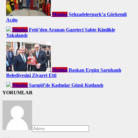
Manisa
Şehzadelerpark’a Görkemli
Açılış
Manisa
Fetö’den Aranan Gazeteci Sahte Kimlikle
Yakalandı
Manisa
Başkan Ergün Saruhanlı
Belediyesini Ziyaret Etti
Manisa
Sarıgöl’de Kadınlar Günü Kutlandı
YORUMLAR