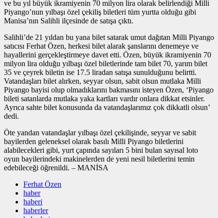
ve bu yıl büyük ikramiyenin 70 milyon lira olarak belirlendiği Milli
Piyango’nun yılbaşı özel çekiliş biletleri tüm yurtta olduğu gibi
Manisa’nın Salihli ilçesinde de satışa çıktı.
Salihli’de 21 yıldan bu yana bilet satarak umut dağıtan Milli Piyango
satıcısı Ferhat Özen, herkesi bilet alarak şanslarını denemeye ve
hayallerini gerçekleştirmeye davet etti. Özen, büyük ikramiyenin 70
milyon lira olduğu yılbaşı özel biletlerinde tam bilet 70, yarım bilet
35 ve çeyrek biletin ise 17.5 liradan satışa sunulduğunu belirtti.
Vatandaşları bilet alırken, seyyar olsun, sabit olsun mutlaka Milli
Piyango bayisi olup olmadıklarını bakmasını isteyen Özen, ‘Piyango
bileti satanlarda mutlaka yaka kartları vardır onlara dikkat etsinler.
Ayrıca sahte bilet konusunda da vatandaşlarımız çok dikkatli olsun’
dedi.
Öte yandan vatandaşlar yılbaşı özel çekilişinde, seyyar ve sabit
bayilerden geleneksel olarak basılı Milli Piyango biletlerini
alabilecekleri gibi, yurt çapında sayıları 5 bini bulan sayısal loto
oyun bayilerindeki makinelerden de yeni nesil biletlerini temin
edebileceği öğrenildi. – MANİSA
Ferhat Özen
haber
haberi
haberler