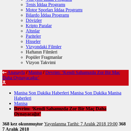
Tenis İddaa Programı
Motor Sporları İddaa Programı
Bilardo İddaa Programı
Dövizler
Kripto Paralar
Altınlar
Pariteler
Hisseler
Vizyondaki Filmler
Haftanın Filmleri
Popüler Fragmanlar
Vizyon Takvimi
Anasayfa
/
Manisa
/
Devrim: ‘Kendi Sahamızda Zor Bir Maç
Daha Oynayacağız’
Manisa Son Dakika Haberleri Manisa Son Dakika Manisa
Haberleri
Manisa
Devrim: ‘Kendi Sahamızda Zor Bir Maç Daha
Oynayacağız’
368 kez okunmuştur
Yayınlanma Tarihi: 7 Aralık 2018 19:00
368
7 Aralık 2018