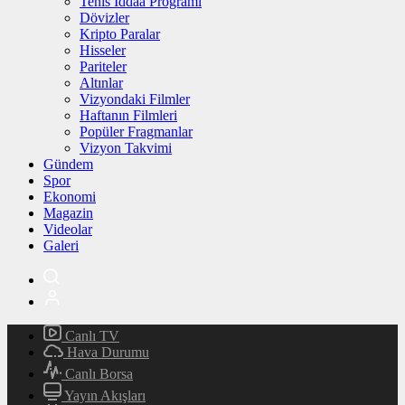
Tenis İddaa Programı
Dövizler
Kripto Paralar
Hisseler
Pariteler
Altınlar
Vizyondaki Filmler
Haftanın Filmleri
Popüler Fragmanlar
Vizyon Takvimi
Gündem
Spor
Ekonomi
Magazin
Videolar
Galeri
Canlı TV
Hava Durumu
Canlı Borsa
Yayın Akışları