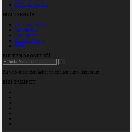
TV Yayın Akışları
HIZLI SERVİS
TV Yayın Akışları
Yazarlar Site
Tenis İddaa
Basketbol Canlı
AMP
BÜLTEN ABONELİĞİ
+
Bu web sitesinden haber ve ebülten almak istiyorum
BİZİ TAKİP ET