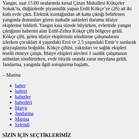
Yangın, saat 15.00 sıralarında kırsal Çinan Mahallesi Kökçeler
Sokak’ta, düğünlerde piyanistlik yapan Erdil Kökçe’ye (26) ait iki
katlı evde çıktı. Elektrik kontağından alt katta çıktığı belirlenen
yangında dumanları gören mahalle sakinleri durumu itfaiye
ekiplerine bildirdi. Yangın kısa sürede büyürken, evlerinde yangın
çıktığının haberini alan Erdil-Zehra Kökçe çifti bölgeye geldi.
Kökçe çifti, gelen itfaiye ekiplerinin söndürme çalışmalarını
izlerken çocukları 4 yaşındaki Erol ve 2.5 yaşındaki Emir’e sarılarak
gözyaşlarına boğuldu. Kökçe çiftini, yakınları ve sağlık ekipleri
teselli etmeye çalıştı. İtfaiye ekipleri alevleri 1 saatlik çalışmanın
ardından söndürürken, evde büyük oranda zarar meydana geldi.
Jandarma, yangınla ilgili soruşturma başlattı.
– Manisa
haber
haberi
haberler
haberleri
İtfaiye
Jandarma
Manisa
Selendi
SİZİN İÇİN SEÇTİKLERİMİZ