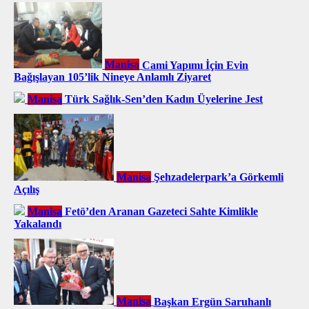
Manisa
Cami Yapımı İçin Evin
Bağışlayan 105’lik Nineye Anlamlı Ziyaret
Manisa
Türk Sağlık-Sen’den Kadın Üyelerine Jest
Manisa
Şehzadelerpark’a Görkemli
Açılış
Manisa
Fetö’den Aranan Gazeteci Sahte Kimlikle
Yakalandı
Manisa
Başkan Ergün Saruhanlı