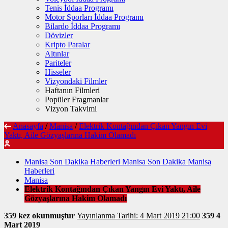
Tenis İddaa Programı
Motor Sporları İddaa Programı
Bilardo İddaa Programı
Dövizler
Kripto Paralar
Altınlar
Pariteler
Hisseler
Vizyondaki Filmler
Haftanın Filmleri
Popüler Fragmanlar
Vizyon Takvimi
Anasayfa
/
Manisa
/
Elektrik Kontağından Çıkan Yangın Evi
Yaktı, Aile Gözyaşlarına Hakim Olamadı
Manisa Son Dakika Haberleri Manisa Son Dakika Manisa
Haberleri
Manisa
Elektrik Kontağından Çıkan Yangın Evi Yaktı, Aile
Gözyaşlarına Hakim Olamadı
359 kez okunmuştur
Yayınlanma Tarihi: 4 Mart 2019 21:00
359
4
Mart 2019