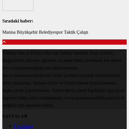
Sıradaki haber:
Manisa Büyükşehir Belediyespor Taktik Çalıştı
Türkiye'den ve Dünya’dan son dakika haberler, köşe yazıları,
magazinden siyasete, spordan seyahate bütün konuların tek adresi
www.manisasondakika.net platformunda;
www.manisasondakika.net haber içerikleri kaynak gösterilmeden
alıntı yapılamaz, kanuna aykırı ve izinsiz olarak kopyalanamaz,
başka yerde yayınlanamaz. Aykırı işlem yapan kişi/kişiler için yasal
başvuru hakkı saklı tutulmaktadır. www.manisasondakika.net tercih
ettiğiniz için teşekkür ederiz.
SAYFALAR
Üye Girişi