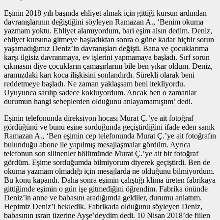
Eşinin 2018 yılı başında ehliyet almak için gittiği kursun ardından
davranışlarının değiştiğini söyleyen Ramazan A., ‘Benim okuma
yazmam yoktu. Ehliyet alamıyordum, bari eşim alsın dedim. Deniz,
ehliyet kursuna gitmeye başladıktan sonra o güne kadar hiçbir sorun
yaşamadığımız Deniz’in davranışları değişti. Bana ve çocuklarıma
karşı ilgisiz davranmaya, ev işlerini yapmamaya başladı. Sırf sorun
çıkmasın diye çocukların çamaşırlarını bile ben yıkar oldum. Deniz,
aramızdaki karı koca ilişkisini sonlandırdı. Sürekli olarak beni
reddetmeye başladı. Ne zaman yaklaşsam beni itekliyordu.
Uyuyunca sarılıp sadece kokluyordum. Ancak ben o zamanlar
durumun hangi sebeplerden olduğunu anlayamamıştım’ dedi.
Eşinin telefonunda direksiyon hocası Murat Ç.’ye ait fotoğraf
gördüğünü ve bunu eşine sorduğunda geçiştirdiğini ifade eden sanık
Ramazan A., ‘Ben eşimin cep telefonunda Murat Ç.’ye ait fotoğrafın
bulunduğu abone ile yapılmış mesajlaşmalar gördüm. Ayrıca
telefonun son silinenler bölümünde Murat Ç.’ye ait bir fotoğraf
gördüm. Eşime sorduğumda bilmiyorum diyerek geçiştirdi. Ben de
okuma yazmam olmadığı için mesajlarda ne olduğunu bilmiyordum.
Bu konu kapandı. Daha sonra eşimin çalıştığı klima üreten fabrikaya
gittiğimde eşimin o gün işe gitmediğini öğrendim. Fabrika önünde
Deniz’in anne ve babasını aradığımda geldiler, durumu anlattım.
Hepimiz Deniz’i bekledik. Fabrikada olduğunu söyleyen Deniz,
babasının ısrarı üzerine Ayşe’deydim dedi. 10 Nisan 2018’de fiilen