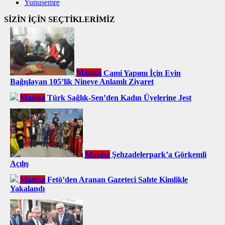
Yunusemre
SİZİN İÇİN SEÇTİKLERİMİZ
Manisa
Cami Yapımı İçin Evin
Bağışlayan 105’lik Nineye Anlamlı Ziyaret
Manisa
Türk Sağlık-Sen’den Kadın Üyelerine Jest
Manisa
Şehzadelerpark’a Görkemli
Açılış
Manisa
Fetö’den Aranan Gazeteci Sahte Kimlikle
Yakalandı