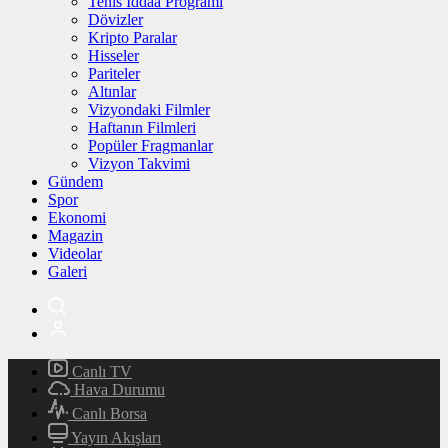
Tenis İddaa Programı
Dövizler
Kripto Paralar
Hisseler
Pariteler
Altınlar
Vizyondaki Filmler
Haftanın Filmleri
Popüler Fragmanlar
Vizyon Takvimi
Gündem
Spor
Ekonomi
Magazin
Videolar
Galeri
Canlı TV
Hava Durumu
Canlı Borsa
Yayın Akışları