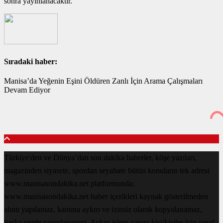
sonra yayınlanacaktır.
Sıradaki haber:
Manisa’da Yeğenin Eşini Öldüren Zanlı İçin Arama Çalışmaları
Devam Ediyor
Türkiye'den ve Dünya’dan son dakika haberler, köşe yazıları,
magazinden siyasete, spordan seyahate bütün konuların tek adresi
www.manisasondakika.net platformunda;
www.manisasondakika.net haber içerikleri kaynak gösterilmeden
alıntı yapılamaz, kanuna aykırı ve izinsiz olarak kopyalanamaz,
başka yerde yayınlanamaz. Aykırı işlem yapan kişi/kişiler için yasal