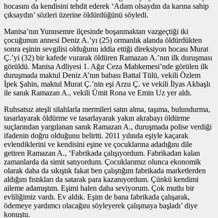
hocasını da kendisini tehdit ederek ‘Adam olsaydın da karına sahip
çıksaydın’ sözleri üzerine öldürdüğünü söyledi.
Manisa’nın Yunusemre ilçesinde boşanmaktan vazgeçtiği iki
çocuğunun annesi Deniz A.’yı (25) ormanlık alanda öldürdükten
sonra eşinin sevgilisi olduğunu iddia ettiği direksiyon hocası Murat
Ç.’yi (32) bir kafede vurarak öldüren Ramazan A.’nın ilk duruşması
görüldü. Manisa Adliyesi 1. Ağır Ceza Mahkemesi’nde görülen ilk
duruşmada maktul Deniz A’nın babası Battal Tülü, vekili Özlem
İpek Şahin, maktul Murat Ç.’nin eşi Arzu Ç. ve vekili İlyas Akbaşlı
ile sanık Ramazan A., vekili Ümit Rona ve Emin Uz yer aldı.
Ruhsatsız ateşli silahlarla mermileri satın alma, taşıma, bulundurma,
tasarlayarak öldürme ve tasarlayarak yakın akrabayı öldürme
suçlarından yargılanan sanık Ramazan A., duruşmada polise verdiği
ifadenin doğru olduğunu belirtti. 2011 yılında eşiyle kaçarak
evlendiklerini ve kendisini eşine ve çocuklarına adadığını dile
getiren Ramazan A., ‘Fabrikada çalışıyordum. Fabrikadan kalan
zamanlarda da simit satıyordum. Çocuklarımız olunca ekonomik
olarak daha da sıkıştık fakat ben çalıştığım fabrikada marketlerden
aldığım fıstıkları da satarak para kazanıyordum. Çünkü kendimi
aileme adamıştım. Eşimi halen daha seviyorum. Çok mutlu bir
evliliğimiz vardı. Ev aldık. Eşim de bana fabrikada çalışarak,
ödemeye yardımcı olacağını söyleyerek çalışmaya başladı’ diye
konuştu.