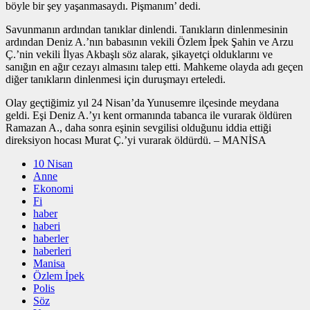
böyle bir şey yaşanmasaydı. Pişmanım’ dedi.
Savunmanın ardından tanıklar dinlendi. Tanıkların dinlenmesinin
ardından Deniz A.’nın babasının vekili Özlem İpek Şahin ve Arzu
Ç.’nin vekili İlyas Akbaşlı söz alarak, şikayetçi olduklarını ve
sanığın en ağır cezayı almasını talep etti. Mahkeme olayda adı geçen
diğer tanıkların dinlenmesi için duruşmayı erteledi.
Olay geçtiğimiz yıl 24 Nisan’da Yunusemre ilçesinde meydana
geldi. Eşi Deniz A.’yı kent ormanında tabanca ile vurarak öldüren
Ramazan A., daha sonra eşinin sevgilisi olduğunu iddia ettiği
direksiyon hocası Murat Ç.’yi vurarak öldürdü. – MANİSA
10 Nisan
Anne
Ekonomi
Fi
haber
haberi
haberler
haberleri
Manisa
Özlem İpek
Polis
Söz