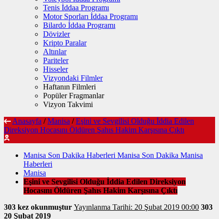
Tenis İddaa Programı
Motor Sporları İddaa Programı
Bilardo İddaa Programı
Dövizler
Kripto Paralar
Altınlar
Pariteler
Hisseler
Vizyondaki Filmler
Haftanın Filmleri
Popüler Fragmanlar
Vizyon Takvimi
Anasayfa
/
Manisa
/
Eşini ve Sevgilisi Olduğu İddia Edilen
Direksiyon Hocasını Öldüren Şahıs Hakim Karşısına Çıktı
Manisa Son Dakika Haberleri Manisa Son Dakika Manisa
Haberleri
Manisa
Eşini ve Sevgilisi Olduğu İddia Edilen Direksiyon
Hocasını Öldüren Şahıs Hakim Karşısına Çıktı
303 kez okunmuştur
Yayınlanma Tarihi: 20 Şubat 2019 00:00
303
20 Şubat 2019