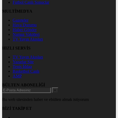
Futbol Canlı Sonuçlar
MULTİMEDYA
Gazeteler
Hava Durumu
Haber Gönder
Namaz Vakitleri
TV Yayın Akışları
HIZLI SERVİS
TV Yayın Akışları
Yazarlar Site
Tenis İddaa
Basketbol Canlı
AMP
BÜLTEN ABONELİĞİ
+
Bu web sitesinden haber ve ebülten almak istiyorum
BİZİ TAKİP ET