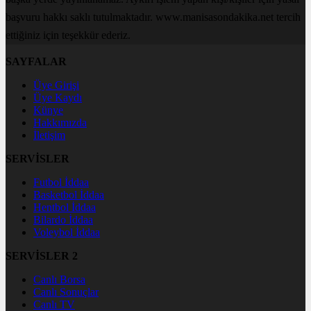
başvuru hakkı saklı tutulmaktadır. www.manisasondakika.net tercih
ettiğiniz için teşekkür ederiz.
SAYFALAR
Üye Girişi
Üye Kaydı
Künye
Hakkımızda
İletişim
SERVİSLER
Futbol İddaa
Basketbol İddaa
Hentbol İddaa
Bilardo İddaa
Voleybol İddaa
SERVİSLER 2
Canlı Borsa
Canlı Sonuçlar
Canlı TV