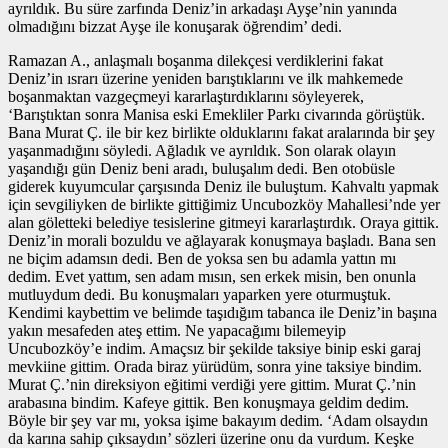
ayrıldık. Bu süre zarfında Deniz’in arkadaşı Ayşe’nin yanında
olmadığını bizzat Ayşe ile konuşarak öğrendim’ dedi.
Ramazan A., anlaşmalı boşanma dilekçesi verdiklerini fakat
Deniz’in ısrarı üzerine yeniden barıştıklarını ve ilk mahkemede
boşanmaktan vazgeçmeyi kararlaştırdıklarını söyleyerek,
‘Barıştıktan sonra Manisa eski Emekliler Parkı civarında görüştük.
Bana Murat Ç. ile bir kez birlikte olduklarını fakat aralarında bir şey
yaşanmadığını söyledi. Ağladık ve ayrıldık. Son olarak olayın
yaşandığı gün Deniz beni aradı, buluşalım dedi. Ben otobüsle
giderek kuyumcular çarşısında Deniz ile buluştum. Kahvaltı yapmak
için sevgiliyken de birlikte gittiğimiz Uncubozköy Mahallesi’nde yer
alan göletteki belediye tesislerine gitmeyi kararlaştırdık. Oraya gittik.
Deniz’in morali bozuldu ve ağlayarak konuşmaya başladı. Bana sen
ne biçim adamsın dedi. Ben de yoksa sen bu adamla yattın mı
dedim. Evet yattım, sen adam mısın, sen erkek misin, ben onunla
mutluydum dedi. Bu konuşmaları yaparken yere oturmuştuk.
Kendimi kaybettim ve belimde taşıdığım tabanca ile Deniz’in başına
yakın mesafeden ateş ettim. Ne yapacağımı bilemeyip
Uncubozköy’e indim. Amaçsız bir şekilde taksiye binip eski garaj
mevkiine gittim. Orada biraz yürüdüm, sonra yine taksiye bindim.
Murat Ç.’nin direksiyon eğitimi verdiği yere gittim. Murat Ç.’nin
arabasına bindim. Kafeye gittik. Ben konuşmaya geldim dedim.
Böyle bir şey var mı, yoksa işime bakayım dedim. ‘Adam olsaydın
da karına sahip çıksaydın’ sözleri üzerine onu da vurdum. Keşke