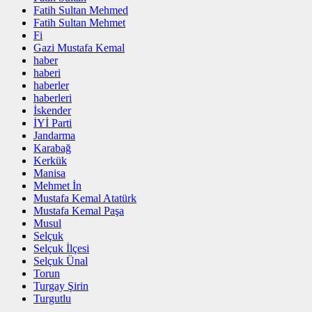
Fatih Sultan Mehmed
Fatih Sultan Mehmet
Fi
Gazi Mustafa Kemal
haber
haberi
haberler
haberleri
İskender
İYİ Parti
Jandarma
Karabağ
Kerkük
Manisa
Mehmet İn
Mustafa Kemal Atatürk
Mustafa Kemal Paşa
Musul
Selçuk
Selçuk İlçesi
Selçuk Ünal
Torun
Turgay Şirin
Turgutlu