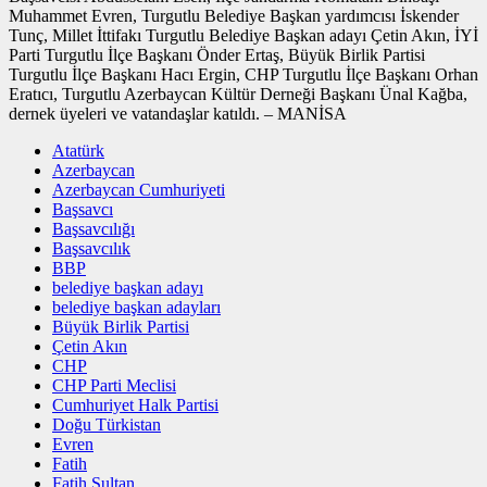
Muhammet Evren, Turgutlu Belediye Başkan yardımcısı İskender
Tunç, Millet İttifakı Turgutlu Belediye Başkan adayı Çetin Akın, İYİ
Parti Turgutlu İlçe Başkanı Önder Ertaş, Büyük Birlik Partisi
Turgutlu İlçe Başkanı Hacı Ergin, CHP Turgutlu İlçe Başkanı Orhan
Eratıcı, Turgutlu Azerbaycan Kültür Derneği Başkanı Ünal Kağba,
dernek üyeleri ve vatandaşlar katıldı. – MANİSA
Atatürk
Azerbaycan
Azerbaycan Cumhuriyeti
Başsavcı
Başsavcılığı
Başsavcılık
BBP
belediye başkan adayı
belediye başkan adayları
Büyük Birlik Partisi
Çetin Akın
CHP
CHP Parti Meclisi
Cumhuriyet Halk Partisi
Doğu Türkistan
Evren
Fatih
Fatih Sultan