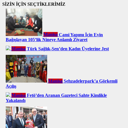
SİZİN İÇİN SEÇTİKLERİMİZ
Manisa
Cami Yapımı İçin Evin
Bağışlayan 105’lik Nineye Anlamlı Ziyaret
Manisa
Türk Sağlık-Sen’den Kadın Üyelerine Jest
Manisa
Şehzadelerpark’a Görkemli
Açılış
Manisa
Fetö’den Aranan Gazeteci Sahte Kimlikle
Yakalandı