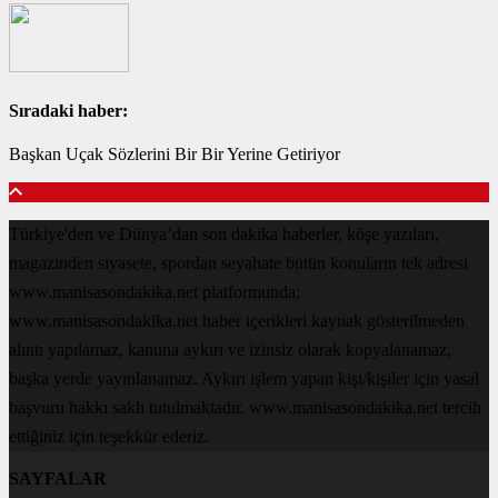
Sıradaki haber:
Başkan Uçak Sözlerini Bir Bir Yerine Getiriyor
Türkiye'den ve Dünya’dan son dakika haberler, köşe yazıları,
magazinden siyasete, spordan seyahate bütün konuların tek adresi
www.manisasondakika.net platformunda;
www.manisasondakika.net haber içerikleri kaynak gösterilmeden
alıntı yapılamaz, kanuna aykırı ve izinsiz olarak kopyalanamaz,
başka yerde yayınlanamaz. Aykırı işlem yapan kişi/kişiler için yasal
başvuru hakkı saklı tutulmaktadır. www.manisasondakika.net tercih
ettiğiniz için teşekkür ederiz.
SAYFALAR