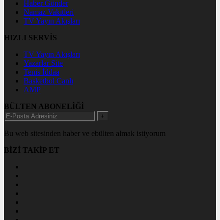
Haber Gönder
Namaz Vakitleri
TV Yayın Akışları
HIZLI SERVİS
TV Yayın Akışları
Yazarlar Site
Tenis İddaa
Basketbol Canlı
AMP
BÜLTEN ABONELİĞİ
+
Bu web sitesinden haber ve ebülten almak istiyorum
BİZİ TAKİP ET