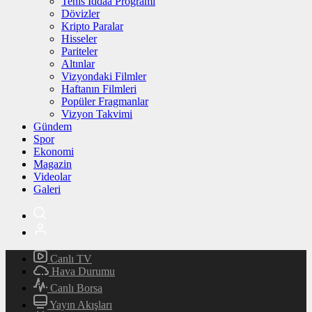
Tenis İddaa Programı
Dövizler
Kripto Paralar
Hisseler
Pariteler
Altınlar
Vizyondaki Filmler
Haftanın Filmleri
Popüler Fragmanlar
Vizyon Takvimi
Gündem
Spor
Ekonomi
Magazin
Videolar
Galeri
Canlı TV
Hava Durumu
Canlı Borsa
Yayın Akışları