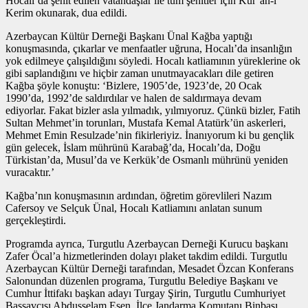
Hocalı’da şehit edilen vatandaşlar ile tüm şehitler için Kur’an-ı
Kerim okunarak, dua edildi.
Azerbaycan Kültür Derneği Başkanı Ünal Kağba yaptığı
konuşmasında, çıkarlar ve menfaatler uğruna, Hocalı’da insanlığın
yok edilmeye çalışıldığını söyledi. Hocalı katliamının yüreklerine ok
gibi saplandığını ve hiçbir zaman unutmayacakları dile getiren
Kağba şöyle konuştu: ‘Bizlere, 1905’de, 1923’de, 20 Ocak
1990’da, 1992’de saldırdılar ve halen de saldırmaya devam
ediyorlar. Fakat bizler asla yılmadık, yılmıyoruz. Çünkü bizler, Fatih
Sultan Mehmet’in torunları, Mustafa Kemal Atatürk’ün askerleri,
Mehmet Emin Resulzade’nin fikirleriyiz. İnanıyorum ki bu gençlik
gün gelecek, İslam mührünü Karabağ’da, Hocalı’da, Doğu
Türkistan’da, Musul’da ve Kerkük’de Osmanlı mührünü yeniden
vuracaktır.’
Kağba’nın konuşmasının ardından, öğretim görevlileri Nazım
Cafersoy ve Selçuk Ünal, Hocalı Katliamını anlatan sunum
gerçekleştirdi.
Programda ayrıca, Turgutlu Azerbaycan Derneği Kurucu başkanı
Zafer Öcal’a hizmetlerinden dolayı plaket takdim edildi. Turgutlu
Azerbaycan Kültür Derneği tarafından, Mesadet Özcan Konferans
Salonundan düzenlen programa, Turgutlu Belediye Başkanı ve
Cumhur İttifakı başkan adayı Turgay Şirin, Turgutlu Cumhuriyet
Başsavcısı Abdusselam Esen, İlçe Jandarma Komutanı Binbaşı