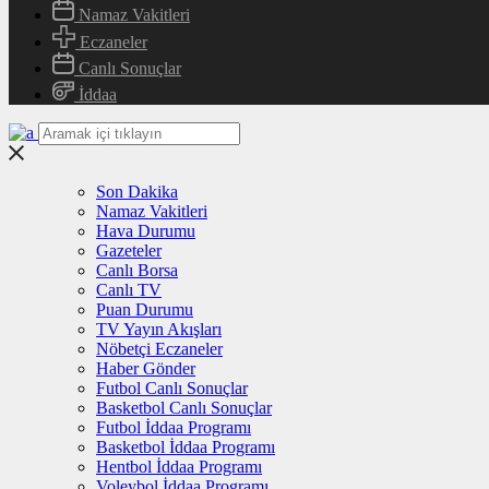
Namaz Vakitleri
Eczaneler
Canlı Sonuçlar
İddaa
Son Dakika
Namaz Vakitleri
Hava Durumu
Gazeteler
Canlı Borsa
Canlı TV
Puan Durumu
TV Yayın Akışları
Nöbetçi Eczaneler
Haber Gönder
Futbol Canlı Sonuçlar
Basketbol Canlı Sonuçlar
Futbol İddaa Programı
Basketbol İddaa Programı
Hentbol İddaa Programı
Voleybol İddaa Programı