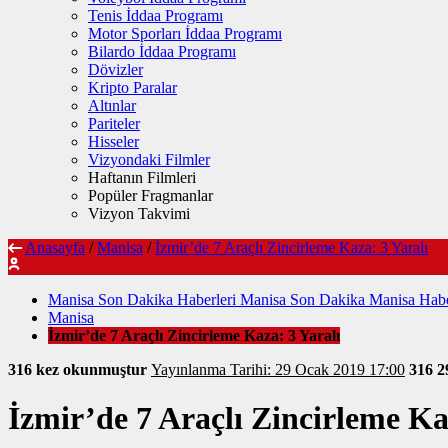
Tenis İddaa Programı
Motor Sporları İddaa Programı
Bilardo İddaa Programı
Dövizler
Kripto Paralar
Altınlar
Pariteler
Hisseler
Vizyondaki Filmler
Haftanın Filmleri
Popüler Fragmanlar
Vizyon Takvimi
Anasayfa
/
Manisa
/
İzmir’de 7 Araçlı Zincirleme Kaza: 3 Yaralı
Manisa Son Dakika Haberleri Manisa Son Dakika Manisa Habe
Manisa
İzmir’de 7 Araçlı Zincirleme Kaza: 3 Yaralı
316 kez okunmuştur
Yayınlanma Tarihi: 29 Ocak 2019 17:00
316
2
İzmir’de 7 Araçlı Zincirleme Ka