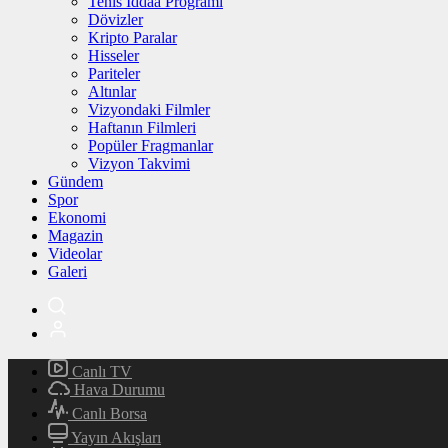
Tenis İddaa Programı
Dövizler
Kripto Paralar
Hisseler
Pariteler
Altınlar
Vizyondaki Filmler
Haftanın Filmleri
Popüler Fragmanlar
Vizyon Takvimi
Gündem
Spor
Ekonomi
Magazin
Videolar
Galeri
Canlı TV
Hava Durumu
Canlı Borsa
Yayın Akışları