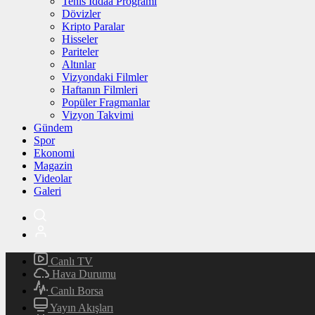
Tenis İddaa Programı
Dövizler
Kripto Paralar
Hisseler
Pariteler
Altınlar
Vizyondaki Filmler
Haftanın Filmleri
Popüler Fragmanlar
Vizyon Takvimi
Gündem
Spor
Ekonomi
Magazin
Videolar
Galeri
Canlı TV
Hava Durumu
Canlı Borsa
Yayın Akışları