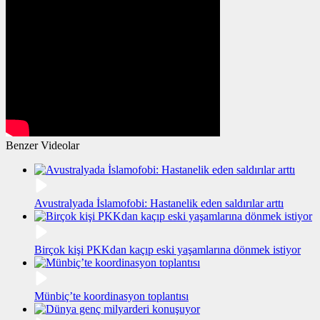
Benzer Videolar
Avustralyada İslamofobi: Hastanelik eden saldırılar arttı
Birçok kişi PKKdan kaçıp eski yaşamlarına dönmek istiyor
Münbiç’te koordinasyon toplantısı