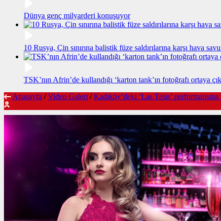
Dünya genç milyarderi konuşuyor
10 Rusya, Çin sınırına balistik füze saldırılarına karşı hava sa
TSK’nın Afrin’de kullandığı ‘karton tank’ın fotoğrafı ortaya çık
Anasayfa
/
Video Galeri
/
Kadıköy’deki ‘Las Tesis’ performansına Va