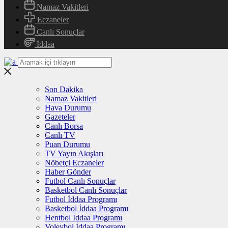
Namaz Vakitleri
Eczaneler
Canlı Sonuçlar
İddaa
Son Dakika
Namaz Vakitleri
Hava Durumu
Gazeteler
Canlı Borsa
Canlı TV
Puan Durumu
TV Yayın Akışları
Nöbetçi Eczaneler
Haber Gönder
Futbol Canlı Sonuçlar
Basketbol Canlı Sonuçlar
Futbol İddaa Programı
Basketbol İddaa Programı
Hentbol İddaa Programı
Voleybol İddaa Programı