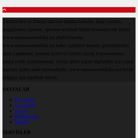
Türkiye'den ve Dünya’dan son dakika haberler, köşe yazıları,
magazinden siyasete, spordan seyahate bütün konuların tek adresi
www.manisasondakika.net platformunda;
www.manisasondakika.net haber içerikleri kaynak gösterilmeden
alıntı yapılamaz, kanuna aykırı ve izinsiz olarak kopyalanamaz,
başka yerde yayınlanamaz. Aykırı işlem yapan kişi/kişiler için yasal
başvuru hakkı saklı tutulmaktadır. www.manisasondakika.net tercih
ettiğiniz için teşekkür ederiz.
SAYFALAR
Üye Girişi
Üye Kaydı
Künye
Hakkımızda
İletişim
SERVİSLER