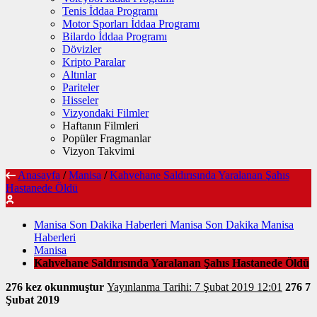
Tenis İddaa Programı
Motor Sporları İddaa Programı
Bilardo İddaa Programı
Dövizler
Kripto Paralar
Altınlar
Pariteler
Hisseler
Vizyondaki Filmler
Haftanın Filmleri
Popüler Fragmanlar
Vizyon Takvimi
Anasayfa
/
Manisa
/
Kahvehane Saldırısında Yaralanan Şahıs
Hastanede Öldü
Manisa Son Dakika Haberleri Manisa Son Dakika Manisa
Haberleri
Manisa
Kahvehane Saldırısında Yaralanan Şahıs Hastanede Öldü
276 kez okunmuştur
Yayınlanma Tarihi: 7 Şubat 2019 12:01
276
7
Şubat 2019