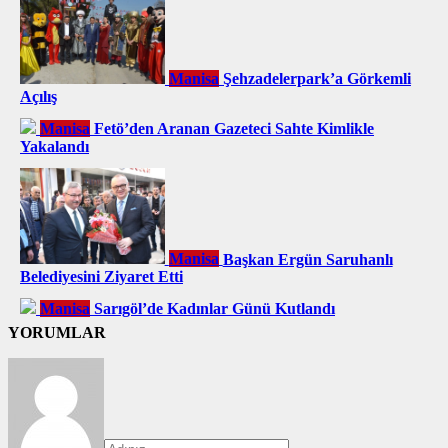
Manisa
Şehzadelerpark’a Görkemli
Açılış
Manisa
Fetö’den Aranan Gazeteci Sahte Kimlikle
Yakalandı
Manisa
Başkan Ergün Saruhanlı
Belediyesini Ziyaret Etti
Manisa
Sarıgöl’de Kadınlar Günü Kutlandı
YORUMLAR