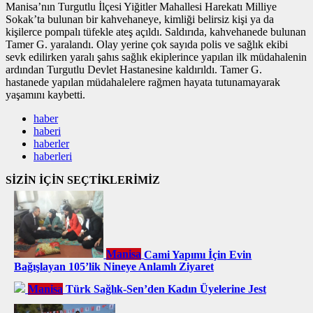
Manisa’nın Turgutlu İlçesi Yiğitler Mahallesi Harekatı Milliye
Sokak’ta bulunan bir kahvehaneye, kimliği belirsiz kişi ya da
kişilerce pompalı tüfekle ateş açıldı. Saldırıda, kahvehanede bulunan
Tamer G. yaralandı. Olay yerine çok sayıda polis ve sağlık ekibi
sevk edilirken yaralı şahıs sağlık ekiplerince yapılan ilk müdahalenin
ardından Turgutlu Devlet Hastanesine kaldırıldı. Tamer G.
hastanede yapılan müdahalelere rağmen hayata tutunamayarak
yaşamını kaybetti.
haber
haberi
haberler
haberleri
SİZİN İÇİN SEÇTİKLERİMİZ
Manisa
Cami Yapımı İçin Evin
Bağışlayan 105’lik Nineye Anlamlı Ziyaret
Manisa
Türk Sağlık-Sen’den Kadın Üyelerine Jest