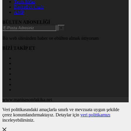
Tenis İddaa
Basketbol Canlı
AMP
BÜLTEN ABONELİĞİ
+
Bu web sitesinden haber ve ebülten almak istiyorum
BİZİ TAKİP ET
www.manisasondakika.net
Veri politikasındaki amaçlarla sınırlı ve mevzuata uygun şekilde
çerez konumlandırmaktayız. Detaylar için
veri politikamızı
inceleyebilirsiniz.