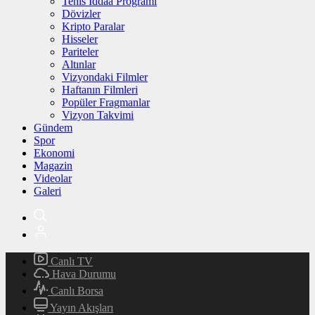
Tenis İddaa Programı
Dövizler
Kripto Paralar
Hisseler
Pariteler
Altınlar
Vizyondaki Filmler
Haftanın Filmleri
Popüler Fragmanlar
Vizyon Takvimi
Gündem
Spor
Ekonomi
Magazin
Videolar
Galeri
Canlı TV
Hava Durumu
Canlı Borsa
Yayın Akışları