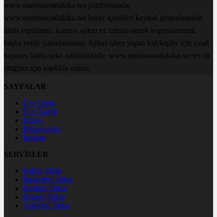
www.manisasondakika.net platformunda;
www.manisasondakika.net haber içerikleri kaynak gösterilmeden
alıntı yapılamaz, kanuna aykırı ve izinsiz olarak kopyalanamaz,
başka yerde yayınlanamaz. Aykırı işlem yapan kişi/kişiler için yasal
başvuru hakkı saklı tutulmaktadır. www.manisasondakika.net tercih
ettiğiniz için teşekkür ederiz.
SAYFALAR
Üye Girişi
Üye Kaydı
Künye
Hakkımızda
İletişim
SERVİSLER
Futbol İddaa
Basketbol İddaa
Hentbol İddaa
Bilardo İddaa
Voleybol İddaa