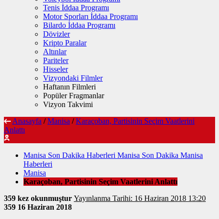
Tenis İddaa Programı
Motor Sporları İddaa Programı
Bilardo İddaa Programı
Dövizler
Kripto Paralar
Altınlar
Pariteler
Hisseler
Vizyondaki Filmler
Haftanın Filmleri
Popüler Fragmanlar
Vizyon Takvimi
Anasayfa
/
Manisa
/
Karaçoban, Partisinin Seçim Vaatlerini
Anlattı
Manisa Son Dakika Haberleri Manisa Son Dakika Manisa
Haberleri
Manisa
Karaçoban, Partisinin Seçim Vaatlerini Anlattı
359 kez okunmuştur
Yayınlanma Tarihi: 16 Haziran 2018 13:20
359
16 Haziran 2018