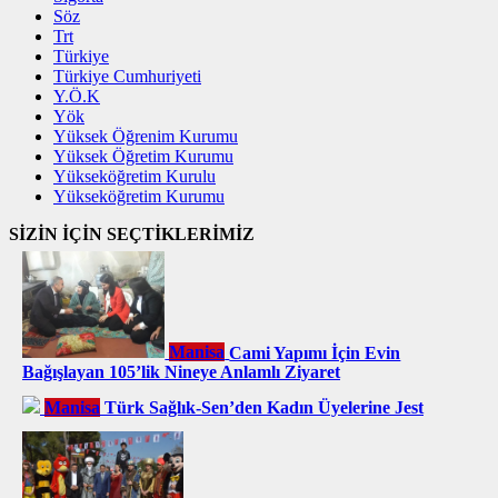
Söz
Trt
Türkiye
Türkiye Cumhuriyeti
Y.Ö.K
Yök
Yüksek Öğrenim Kurumu
Yüksek Öğretim Kurumu
Yükseköğretim Kurulu
Yükseköğretim Kurumu
SİZİN İÇİN SEÇTİKLERİMİZ
Manisa
Cami Yapımı İçin Evin
Bağışlayan 105’lik Nineye Anlamlı Ziyaret
Manisa
Türk Sağlık-Sen’den Kadın Üyelerine Jest