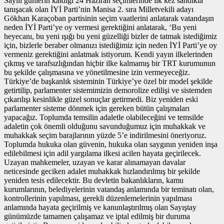
Sayılı günlerin kaldığı 24 Haziran seçimlerinde ilk kez sandıkla
tanışacak olan İYİ Parti’nin Manisa 2. sıra Milletvekili adayı
Gökhan Karaçoban partisinin seçim vaatlerini anlatarak vatandaşın
neden İYİ Parti’ye oy vermesi gerektiğini anlatarak, ‘Bu yeni
heyecanı, bu yeni ışığı bu yeni güzelliği bizler de tatmak istediğimiz
için, bizlerle beraber olmanızı istediğimiz için neden İYİ Parti’ye oy
vermeniz gerektiğini anlatmak istiyorum. Kendi yayın ilkelerinden
çıkmış ve tarafsızlığından hiçbir ilke kalmamış bir TRT kurumunun
bu şekilde çalışmasına ve yönetilmesine izin vermeyeceğiz.
Türkiye’de başkanlık sisteminin Türkiye’ye özel bir model şekilde
getirtilip, parlamenter sistemimizin demorolize edilişi ve sistemden
çıkarılışı kesinlikle güzel sonuçlar getirmedi. Biz yeniden eski
parlamenter sisteme dönmek için gereken bütün çalışmaları
yapacağız. Toplumda temsilin adaletle olabileceğini ve temsilde
adaletin çok önemli olduğunu savunduğumuz için muhakkak ve
muhakkak seçim barajlarının yüzde 5’e indirilmesini öneriyoruz.
Toplumda hukuka olan güvenin, hukuka olan saygının yeniden inşa
edilebilmesi için adil yargılama ilkesi acilen hayata geçirilecek.
Uzayan mahkemeler, uzayan ve karar alınamayan davalar
neticesinde geciken adalet muhakkak hızlandırılmış bir şekilde
yeniden tesis edilecektir. Bu devletin bakanlıkların, kamu
kurumlarının, belediyelerinin vatandaş anlamında bir teminatı olan,
kontrollerinin yapılması, gerekli düzenlemelerinin yapılması
anlamında hayata geçirilmiş ve kanunlaştırılmış olan Sayıştay
günümüzde tamamen çalışamaz ve iptal edilmiş bir duruma