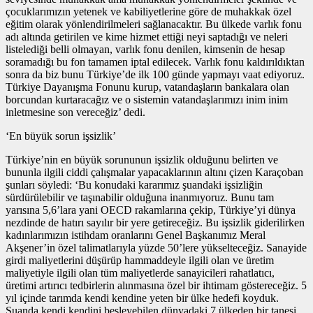
çocuklarımızın yetenek ve kabiliyetlerine göre de muhakkak özel
eğitim olarak yönlendirilmeleri sağlanacaktır. Bu ülkede varlık fonu
adı altında getirilen ve kime hizmet ettiği neyi saptadığı ve neleri
listelediği belli olmayan, varlık fonu denilen, kimsenin de hesap
soramadığı bu fon tamamen iptal edilecek. Varlık fonu kaldırıldıktan
sonra da biz bunu Türkiye’de ilk 100 günde yapmayı vaat ediyoruz.
Türkiye Dayanışma Fonunu kurup, vatandaşların bankalara olan
borcundan kurtaracağız ve o sistemin vatandaşlarımızı inim inim
inletmesine son vereceğiz’ dedi.
‘En büyük sorun işsizlik’
Türkiye’nin en büyük sorununun işsizlik olduğunu belirten ve
bununla ilgili ciddi çalışmalar yapacaklarının altını çizen Karaçoban
şunları söyledi: ‘Bu konudaki kararımız şuandaki işsizliğin
sürdürülebilir ve taşınabilir olduğuna inanmıyoruz. Bunu tam
yarısına 5,6’lara yani OECD rakamlarına çekip, Türkiye’yi dünya
nezdinde de hatırı sayılır bir yere getireceğiz. Bu işsizlik giderilirken
kadınlarımızın istihdam oranlarını Genel Başkanımız Meral
Akşener’in özel talimatlarıyla yüzde 50’lere yükselteceğiz. Sanayide
girdi maliyetlerini düşürüp hammaddeyle ilgili olan ve üretim
maliyetiyle ilgili olan tüm maliyetlerde sanayicileri rahatlatıcı,
üretimi artırıcı tedbirlerin alınmasına özel bir ihtimam göstereceğiz. 5
yıl içinde tarımda kendi kendine yeten bir ülke hedefi koyduk.
Şuanda kendi kendini besleyebilen dünyadaki 7 ülkeden bir tanesi