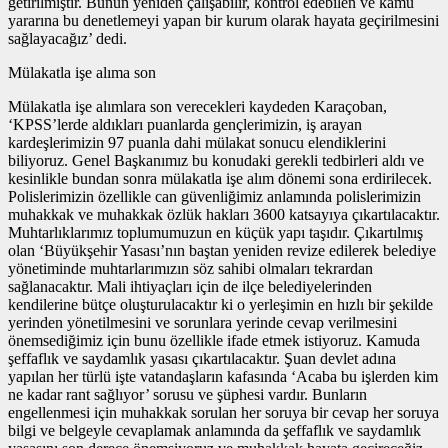
getirilmiştir. Bunun yeniden çalışabilir, kontrol edebilen ve kamu
yararına bu denetlemeyi yapan bir kurum olarak hayata geçirilmesini
sağlayacağız’ dedi.
Mülakatla işe alıma son
Mülakatla işe alımlara son verecekleri kaydeden Karaçoban,
‘KPSS’lerde aldıkları puanlarda gençlerimizin, iş arayan
kardeşlerimizin 97 puanla dahi mülakat sonucu elendiklerini
biliyoruz. Genel Başkanımız bu konudaki gerekli tedbirleri aldı ve
kesinlikle bundan sonra mülakatla işe alım dönemi sona erdirilecek.
Polislerimizin özellikle can güvenliğimiz anlamında polislerimizin
muhakkak ve muhakkak özlük hakları 3600 katsayıya çıkartılacaktır.
Muhtarlıklarımız toplumumuzun en küçük yapı taşıdır. Çıkartılmış
olan ‘Büyükşehir Yasası’nın baştan yeniden revize edilerek belediye
yönetiminde muhtarlarımızın söz sahibi olmaları tekrardan
sağlanacaktır. Mali ihtiyaçları için de ilçe belediyelerinden
kendilerine bütçe oluşturulacaktır ki o yerleşimin en hızlı bir şekilde
yerinden yönetilmesini ve sorunlara yerinde cevap verilmesini
önemsediğimiz için bunu özellikle ifade etmek istiyoruz. Kamuda
şeffaflık ve saydamlık yasası çıkartılacaktır. Şuan devlet adına
yapılan her türlü işte vatandaşların kafasında ‘Acaba bu işlerden kim
ne kadar rant sağlıyor’ sorusu ve şüphesi vardır. Bunların
engellenmesi için muhakkak sorulan her soruya bir cevap her soruya
bilgi ve belgeyle cevaplamak anlamında da şeffaflık ve saydamlık