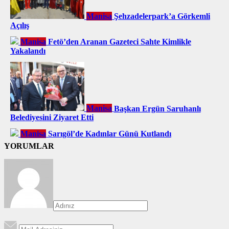
Manisa
Şehzadelerpark’a Görkemli
Açılış
Manisa
Fetö’den Aranan Gazeteci Sahte Kimlikle
Yakalandı
Manisa
Başkan Ergün Saruhanlı
Belediyesini Ziyaret Etti
Manisa
Sarıgöl’de Kadınlar Günü Kutlandı
YORUMLAR