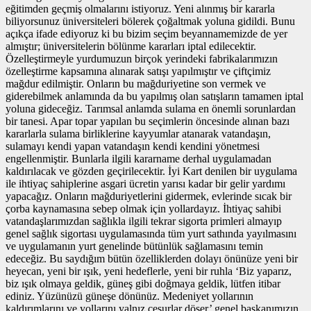
eğitimden geçmiş olmalarını istiyoruz. Yeni alınmış bir kararla
biliyorsunuz üniversiteleri bölerek çoğaltmak yoluna gidildi. Bunu
açıkça ifade ediyoruz ki bu bizim seçim beyannamemizde de yer
almıştır; üniversitelerin bölünme kararları iptal edilecektir.
Özelleştirmeyle yurdumuzun birçok yerindeki fabrikalarımızın
özelleştirme kapsamına alınarak satışı yapılmıştır ve çiftçimiz
mağdur edilmiştir. Onların bu mağduriyetine son vermek ve
giderebilmek anlamında da bu yapılmış olan satışların tamamen iptal
yoluna gideceğiz. Tarımsal anlamda sulama en önemli sorunlardan
bir tanesi. Apar topar yapılan bu seçimlerin öncesinde alınan bazı
kararlarla sulama birliklerine kayyumlar atanarak vatandaşın,
sulamayı kendi yapan vatandaşın kendi kendini yönetmesi
engellenmiştir. Bunlarla ilgili kararname derhal uygulamadan
kaldırılacak ve gözden geçirilecektir. İyi Kart denilen bir uygulama
ile ihtiyaç sahiplerine asgari ücretin yarısı kadar bir gelir yardımı
yapacağız. Onların mağduriyetlerini gidermek, evlerinde sıcak bir
çorba kaynamasına sebep olmak için yollardayız. İhtiyaç sahibi
vatandaşlarımızdan sağlıkla ilgili tekrar sigorta primleri almayıp
genel sağlık sigortası uygulamasında tüm yurt sathında yayılmasını
ve uygulamanın yurt genelinde bütünlük sağlamasını temin
edeceğiz. Bu saydığım bütün özelliklerden dolayı önünüze yeni bir
heyecan, yeni bir ışık, yeni hedeflerle, yeni bir ruhla ‘Biz yaparız,
biz ışık olmaya geldik, güneş gibi doğmaya geldik, lütfen itibar
ediniz. Yüzünüzü güneşe dönünüz. Medeniyet yollarının
kaldırımlarını ve yollarını yalnız cesurlar döşer’ genel başkanımızın