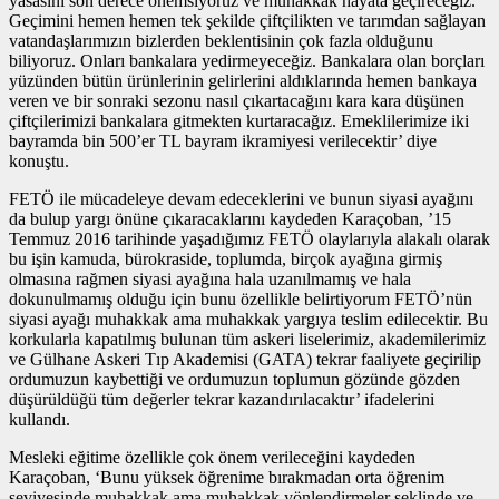
yasasını son derece önemsiyoruz ve muhakkak hayata geçireceğiz.
Geçimini hemen hemen tek şekilde çiftçilikten ve tarımdan sağlayan
vatandaşlarımızın bizlerden beklentisinin çok fazla olduğunu
biliyoruz. Onları bankalara yedirmeyeceğiz. Bankalara olan borçları
yüzünden bütün ürünlerinin gelirlerini aldıklarında hemen bankaya
veren ve bir sonraki sezonu nasıl çıkartacağını kara kara düşünen
çiftçilerimizi bankalara gitmekten kurtaracağız. Emeklilerimize iki
bayramda bin 500’er TL bayram ikramiyesi verilecektir’ diye
konuştu.
FETÖ ile mücadeleye devam edeceklerini ve bunun siyasi ayağını
da bulup yargı önüne çıkaracaklarını kaydeden Karaçoban, ’15
Temmuz 2016 tarihinde yaşadığımız FETÖ olaylarıyla alakalı olarak
bu işin kamuda, bürokraside, toplumda, birçok ayağına girmiş
olmasına rağmen siyasi ayağına hala uzanılmamış ve hala
dokunulmamış olduğu için bunu özellikle belirtiyorum FETÖ’nün
siyasi ayağı muhakkak ama muhakkak yargıya teslim edilecektir. Bu
korkularla kapatılmış bulunan tüm askeri liselerimiz, akademilerimiz
ve Gülhane Askeri Tıp Akademisi (GATA) tekrar faaliyete geçirilip
ordumuzun kaybettiği ve ordumuzun toplumun gözünde gözden
düşürüldüğü tüm değerler tekrar kazandırılacaktır’ ifadelerini
kullandı.
Mesleki eğitime özellikle çok önem verileceğini kaydeden
Karaçoban, ‘Bunu yüksek öğrenime bırakmadan orta öğrenim
seviyesinde muhakkak ama muhakkak yönlendirmeler şeklinde ve