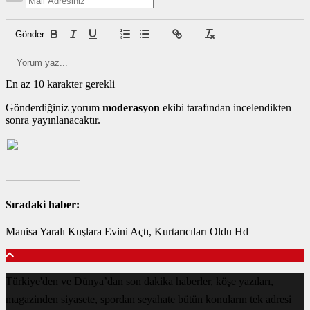
Gönder
En az 10 karakter gerekli
Gönderdiğiniz yorum
moderasyon
ekibi tarafından incelendikten
sonra yayınlanacaktır.
Sıradaki haber:
Manisa Yaralı Kuşlara Evini Açtı, Kurtarıcıları Oldu Hd
Türkiye'den ve Dünya’dan son dakika haberler, köşe yazıları,
magazinden siyasete, spordan seyahate bütün konuların tek adresi