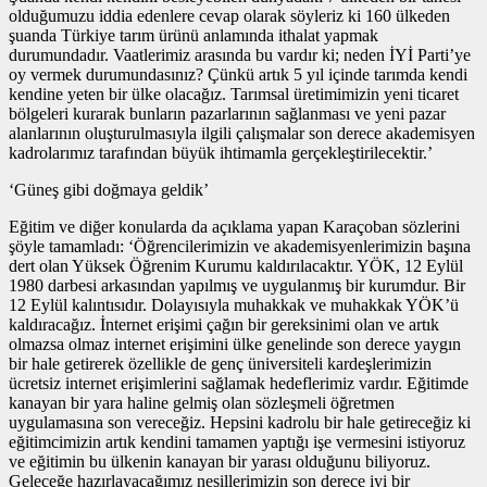
olduğumuzu iddia edenlere cevap olarak söyleriz ki 160 ülkeden
şuanda Türkiye tarım ürünü anlamında ithalat yapmak
durumundadır. Vaatlerimiz arasında bu vardır ki; neden İYİ Parti’ye
oy vermek durumundasınız? Çünkü artık 5 yıl içinde tarımda kendi
kendine yeten bir ülke olacağız. Tarımsal üretimimizin yeni ticaret
bölgeleri kurarak bunların pazarlarının sağlanması ve yeni pazar
alanlarının oluşturulmasıyla ilgili çalışmalar son derece akademisyen
kadrolarımız tarafından büyük ihtimamla gerçekleştirilecektir.’
‘Güneş gibi doğmaya geldik’
Eğitim ve diğer konularda da açıklama yapan Karaçoban sözlerini
şöyle tamamladı: ‘Öğrencilerimizin ve akademisyenlerimizin başına
dert olan Yüksek Öğrenim Kurumu kaldırılacaktır. YÖK, 12 Eylül
1980 darbesi arkasından yapılmış ve uygulanmış bir kurumdur. Bir
12 Eylül kalıntısıdır. Dolayısıyla muhakkak ve muhakkak YÖK’ü
kaldıracağız. İnternet erişimi çağın bir gereksinimi olan ve artık
olmazsa olmaz internet erişimini ülke genelinde son derece yaygın
bir hale getirerek özellikle de genç üniversiteli kardeşlerimizin
ücretsiz internet erişimlerini sağlamak hedeflerimiz vardır. Eğitimde
kanayan bir yara haline gelmiş olan sözleşmeli öğretmen
uygulamasına son vereceğiz. Hepsini kadrolu bir hale getireceğiz ki
eğitimcimizin artık kendini tamamen yaptığı işe vermesini istiyoruz
ve eğitimin bu ülkenin kanayan bir yarası olduğunu biliyoruz.
Geleceğe hazırlayacağımız nesillerimizin son derece iyi bir