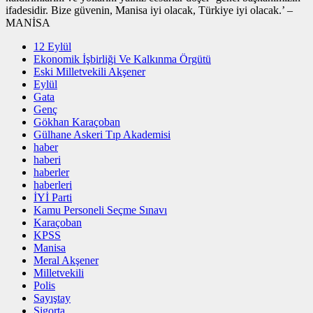
ifadesidir. Bize güvenin, Manisa iyi olacak, Türkiye iyi olacak.’ –
MANİSA
12 Eylül
Ekonomik İşbirliği Ve Kalkınma Örgütü
Eski Milletvekili Akşener
Eylül
Gata
Genç
Gökhan Karaçoban
Gülhane Askeri Tıp Akademisi
haber
haberi
haberler
haberleri
İYİ Parti
Kamu Personeli Seçme Sınavı
Karaçoban
KPSS
Manisa
Meral Akşener
Milletvekili
Polis
Sayıştay
Sigorta