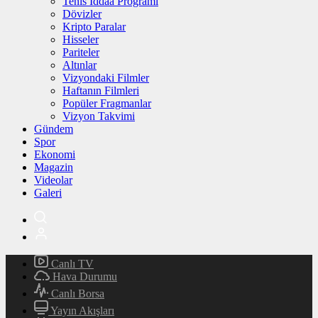
Tenis İddaa Programı
Dövizler
Kripto Paralar
Hisseler
Pariteler
Altınlar
Vizyondaki Filmler
Haftanın Filmleri
Popüler Fragmanlar
Vizyon Takvimi
Gündem
Spor
Ekonomi
Magazin
Videolar
Galeri
Canlı TV
Hava Durumu
Canlı Borsa
Yayın Akışları