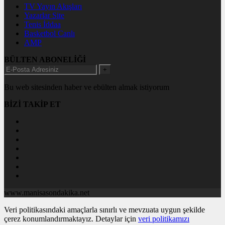
TV Yayın Akışları
Yazarlar Site
Tenis İddaa
Basketbol Canlı
AMP
BÜLTEN ABONELİĞİ
+
Bu web sitesinden haber ve ebülten almak istiyorum
BİZİ TAKİP ET
www.manisasondakika.net
Veri politikasındaki amaçlarla sınırlı ve mevzuata uygun şekilde
çerez konumlandırmaktayız. Detaylar için
veri politikamızı