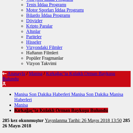
Tenis İddaa Programı
Motor Sporları İddaa Programı
Bilardo İddaa Programı
Dövizler
Kripto Paralar
Altınlar
Pariteler
Hisseler
Vizyondaki Filmler
Haftanın Filmleri
Popüler Fragmanlar
Vizyon Takvimi
Anasayfa
/
Manisa
/
Kırkağaç’ta Kulaklı Orman Baykuşu
Bulundu
Manisa Son Dakika Haberleri Manisa Son Dakika Manisa
Haberleri
Manisa
Kırkağaç’ta Kulaklı Orman Baykuşu Bulundu
285 kez okunmuştur
Yayınlanma Tarihi: 26 Mayıs 2018 13:50
285
26 Mayıs 2018