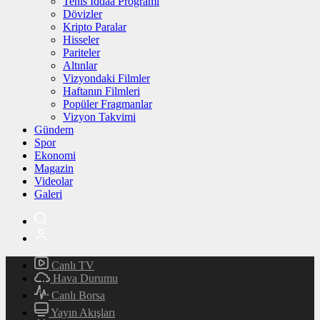
Tenis İddaa Programı
Dövizler
Kripto Paralar
Hisseler
Pariteler
Altınlar
Vizyondaki Filmler
Haftanın Filmleri
Popüler Fragmanlar
Vizyon Takvimi
Gündem
Spor
Ekonomi
Magazin
Videolar
Galeri
Canlı TV
Hava Durumu
Canlı Borsa
Yayın Akışları