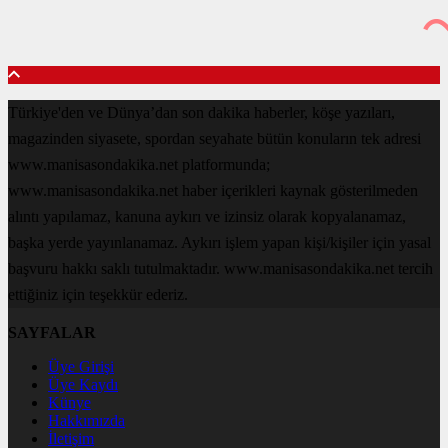
Türkiye'den ve Dünya’dan son dakika haberler, köşe yazıları,
magazinden siyasete, spordan seyahate bütün konuların tek adresi
www.manisasondakika.net platformunda;
www.manisasondakika.net haber içerikleri kaynak gösterilmeden
alıntı yapılamaz, kanuna aykırı ve izinsiz olarak kopyalanamaz,
başka yerde yayınlanamaz. Aykırı işlem yapan kişi/kişiler için yasal
başvuru hakkı saklı tutulmaktadır. www.manisasondakika.net tercih
ettiğiniz için teşekkür ederiz.
SAYFALAR
Üye Girişi
Üye Kaydı
Künye
Hakkımızda
İletişim