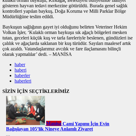
kulaklı orman baykuşu, Kırkağaç Belediyesi bünyesinde faaliyet
gösteren hayvan tedavi merkezine götürüldü. Burada genel sağlık
kontrolleri yapılan baykuş, Doğa Koruma ve Milli Parklar Bölge
Müdürlüğüne teslim edildi.
Baykuşun sağlığının gayet iyi olduğunu belirten Veteriner Hekim
Volkan İşler, ‘Kulaklı orman baykuşu sık ağaçlı bölgeleri mesken
tutan, geceleri küçük kuş ve tarla fareleriyle beslenen, gündüzleri ise
çalılık ve ağaçlarda saklanan bir kuş türüdür. Sayıları maalesef artık
çok azaldı. Vatandaşlarımız avcılık ve fare ilaçlamasını bilinçli
olarak yapmalılar’ dedi. – MANİSA
haber
haberi
haberler
haberleri
SİZİN İÇİN SEÇTİKLERİMİZ
Manisa
Cami Yapımı İçin Evin
Bağışlayan 105’lik Nineye Anlamlı Ziyaret