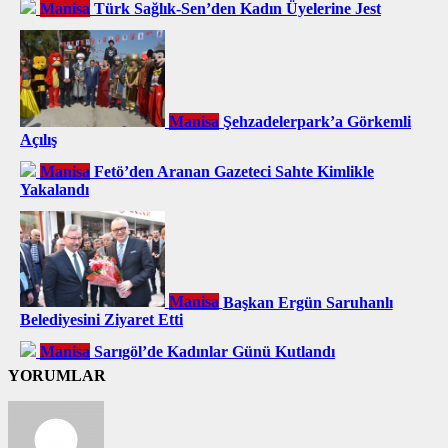
Manisa
Türk Sağlık-Sen’den Kadın Üyelerine Jest
Manisa
Şehzadelerpark’a Görkemli
Açılış
Manisa
Fetö’den Aranan Gazeteci Sahte Kimlikle
Yakalandı
Manisa
Başkan Ergün Saruhanlı
Belediyesini Ziyaret Etti
Manisa
Sarıgöl’de Kadınlar Günü Kutlandı
YORUMLAR