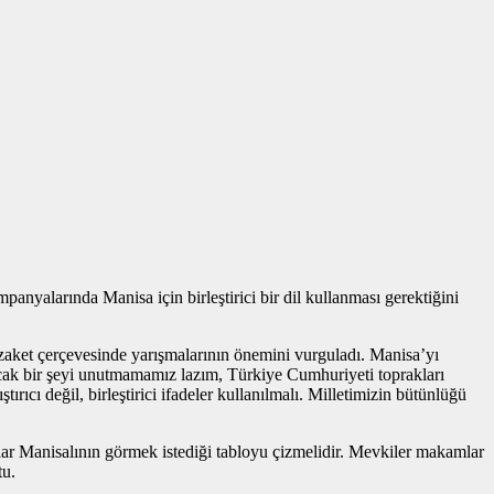
yalarında Manisa için birleştirici bir dil kullanması gerektiğini
zaket çerçevesinde yarışmalarının önemini vurguladı. Manisa’yı
. Ancak bir şeyi unutmamamız lazım, Türkiye Cumhuriyeti toprakları
ıcı değil, birleştirici ifadeler kullanılmalı. Milletimizin bütünlüğü
lar Manisalının görmek istediği tabloyu çizmelidir. Mevkiler makamlar
tu.