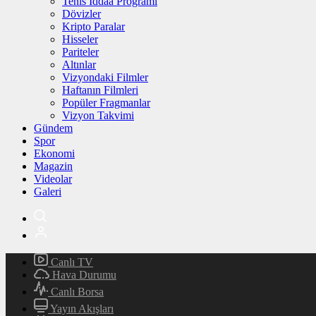
Tenis İddaa Programı
Dövizler
Kripto Paralar
Hisseler
Pariteler
Altınlar
Vizyondaki Filmler
Haftanın Filmleri
Popüler Fragmanlar
Vizyon Takvimi
Gündem
Spor
Ekonomi
Magazin
Videolar
Galeri
Canlı TV
Hava Durumu
Canlı Borsa
Yayın Akışları