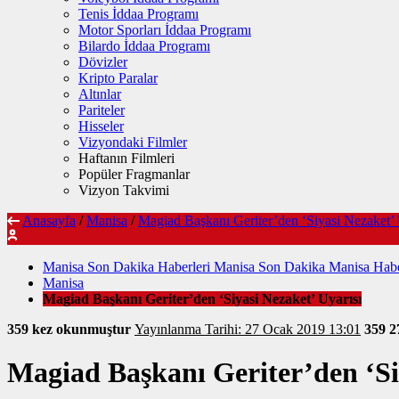
Tenis İddaa Programı
Motor Sporları İddaa Programı
Bilardo İddaa Programı
Dövizler
Kripto Paralar
Altınlar
Pariteler
Hisseler
Vizyondaki Filmler
Haftanın Filmleri
Popüler Fragmanlar
Vizyon Takvimi
Anasayfa
/
Manisa
/
Magiad Başkanı Geriter’den ‘Siyasi Nezaket’ 
Manisa Son Dakika Haberleri Manisa Son Dakika Manisa Habe
Manisa
Magiad Başkanı Geriter’den ‘Siyasi Nezaket’ Uyarısı
359 kez okunmuştur
Yayınlanma Tarihi: 27 Ocak 2019 13:01
359
2
Magiad Başkanı Geriter’den ‘Si