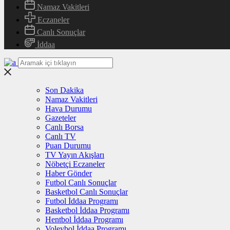
Namaz Vakitleri
Eczaneler
Canlı Sonuçlar
İddaa
Son Dakika
Namaz Vakitleri
Hava Durumu
Gazeteler
Canlı Borsa
Canlı TV
Puan Durumu
TV Yayın Akışları
Nöbetçi Eczaneler
Haber Gönder
Futbol Canlı Sonuçlar
Basketbol Canlı Sonuçlar
Futbol İddaa Programı
Basketbol İddaa Programı
Hentbol İddaa Programı
Voleybol İddaa Programı