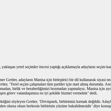
aşan yerel seçimler öncesi yaptığı açıklamayla adayların seçim kampan
riter, adayların Manisa için birleştirici bir dil kullanarak siyasi ne
 Geriter, ‘Yerel seçim çalışmaları tüm partiler için start almış durumda
dan, birlik ve beraberliğimizi bozmadan yapmalıyız. Manisa için ayrıştır
üşen görev vatandaşımıza en iyi şekilde hizmet vermektir’ dedi.
ektiğini söyleyen Geriter, ‘Dövüşmek, birbirimizi kırmak değildir. Aday
eden olursa olsun herkesin birbirinin yüzüne bakabilmesidir’ diye konuş