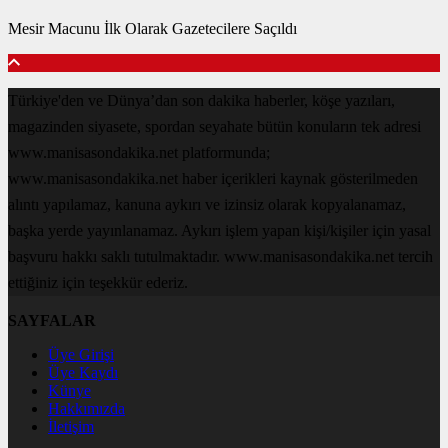
Mesir Macunu İlk Olarak Gazetecilere Saçıldı
Türkiye'den ve Dünya’dan son dakika haberler, köşe yazıları,
magazinden siyasete, spordan seyahate bütün konuların tek adresi
www.manisasondakika.net platformunda;
www.manisasondakika.net haber içerikleri kaynak gösterilmeden
alıntı yapılamaz, kanuna aykırı ve izinsiz olarak kopyalanamaz,
başka yerde yayınlanamaz. Aykırı işlem yapan kişi/kişiler için yasal
başvuru hakkı saklı tutulmaktadır. www.manisasondakika.net tercih
ettiğiniz için teşekkür ederiz.
SAYFALAR
Üye Girişi
Üye Kaydı
Künye
Hakkımızda
İletişim