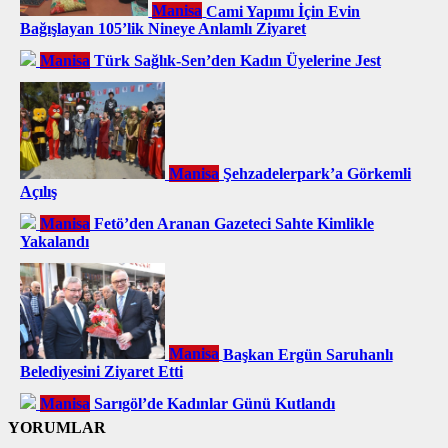
Manisa
Cami Yapımı İçin Evin
Bağışlayan 105’lik Nineye Anlamlı Ziyaret
Manisa
Türk Sağlık-Sen’den Kadın Üyelerine Jest
Manisa
Şehzadelerpark’a Görkemli
Açılış
Manisa
Fetö’den Aranan Gazeteci Sahte Kimlikle
Yakalandı
Manisa
Başkan Ergün Saruhanlı
Belediyesini Ziyaret Etti
Manisa
Sarıgöl’de Kadınlar Günü Kutlandı
YORUMLAR