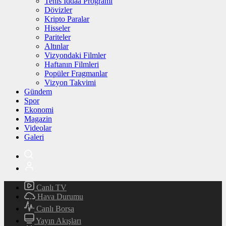
Tenis İddaa Programı
Dövizler
Kripto Paralar
Hisseler
Pariteler
Altınlar
Vizyondaki Filmler
Haftanın Filmleri
Popüler Fragmanlar
Vizyon Takvimi
Gündem
Spor
Ekonomi
Magazin
Videolar
Galeri
Canlı TV
Hava Durumu
Canlı Borsa
Yayın Akışları