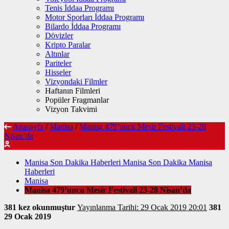
Tenis İddaa Programı
Motor Sporları İddaa Programı
Bilardo İddaa Programı
Dövizler
Kripto Paralar
Altınlar
Pariteler
Hisseler
Vizyondaki Filmler
Haftanın Filmleri
Popüler Fragmanlar
Vizyon Takvimi
Anasayfa
/
Manisa
/
Manisa 479’uncu Mesir Festivali 23-28
Nisan’da
Manisa Son Dakika Haberleri Manisa Son Dakika Manisa
Haberleri
Manisa
Manisa 479’uncu Mesir Festivali 23-28 Nisan’da
381 kez okunmuştur
Yayınlanma Tarihi: 29 Ocak 2019 20:01
381
29 Ocak 2019