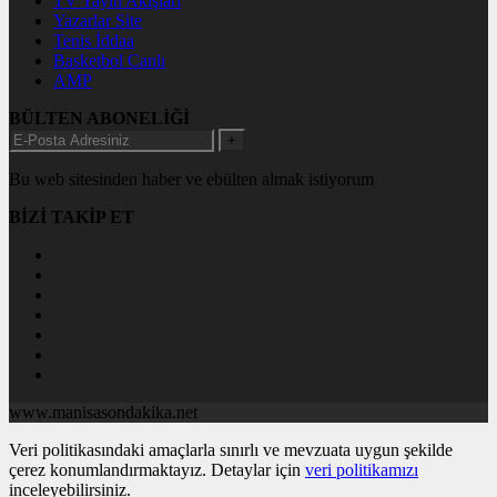
TV Yayın Akışları
Yazarlar Site
Tenis İddaa
Basketbol Canlı
AMP
BÜLTEN ABONELİĞİ
+
Bu web sitesinden haber ve ebülten almak istiyorum
BİZİ TAKİP ET
www.manisasondakika.net
Veri politikasındaki amaçlarla sınırlı ve mevzuata uygun şekilde
çerez konumlandırmaktayız. Detaylar için
veri politikamızı
inceleyebilirsiniz.