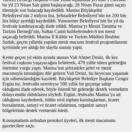
bu yıl 23 Nisan Salı günü başlayacağı, 28 Nisan Pazar günü saçım
töreniyle son bulacağı kaydedildi. Manisa Büyükşehir
Belediyesi’nin 2 milyon lira, Şehzadeler Belediyesi’nin ise 200 bin
lira bütçe ayırdığı kaydedildi. Yunusemre Belediyesi’nin bu yıl da
festivale katılmayacağı ifade edildi. Manisa’yı Mesiri Tanıtma ve
Turizm Derneği’nin, Sultan Camii kubbelerinden 6 ton mesir
saçacağı belirtildi. Manisa İl Kültür ve Turizm Müdürü İbrahim
Sudak, geçen yıllarda yapılan mesir macunu festival programlarının
içerisinde yer aldığı bir slaytla sunum yaptı.
Kente geçen yıl ekim ayında atanan Vali Ahmet Deniz, ilk kez
festival coşkusu yaşayacağını belirterek, 479 yıldır süren geleneğin
önemine vurgu yaptı. Manisa’nın şehzadeler şehri ve mesir
macunuyla tanındığını dile getiren Vali Deniz, bu heyecanı yaşamak
için sabırsızlandığını kaydetti. Büyükşehir Belediye Başkanı Cengiz
Ergün ise, festivalin neredeyse 500 yıllık bir geçmişe sahip
olduğunu ifade ederek, böyle önemli bir geleneğe destek vermekten
dolayı mutlu olduklarını söyledi. Ergün, festivalin Manisa’ya ait
olduğunu kaydederek, bütün sivil toplum kuruluşlarının, ticaret
borsalarının, sanayi ve ticaret odalarının, organize sanayi
bölgelerinin destek vermesini istedi.
Konuşmaların ardından protokol üyeleri, ilk mesir macununu
gazetecilere saçtı.