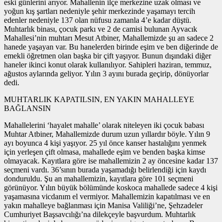
eski günlerini arıyor. Mahallenin ilçe merkezine uzak olması ve
yoğun kış şartları nedeniyle şehir merkezinde yaşamayı tercih
edenler nedeniyle 137 olan nüfusu zamanla 4’e kadar düştü.
Muhtarlık binası, çocuk parkı ve 2 de camisi bulunan Ayvacık
Mahallesi’nin muhtarı Mesut Atbiner, Mahallemizde şu an sadece 2
hanede yaşayan var. Bu hanelerden birinde eşim ve ben diğerinde de
emekli öğretmen olan başka bir çift yaşıyor. Bunun dışındaki diğer
haneler ikinci konut olarak kullanılıyor. Sahipleri haziran, temmuz,
ağustos aylarında geliyor. Yılın 3 ayını burada geçirip, dönüyorlar
dedi.
MUHTARLIK KAPATILSIN, EN YAKIN MAHALLEYE
BAĞLANSIN
Mahallelerini ‘hayalet mahalle’ olarak niteleyen iki çocuk babası
Muhtar Atbiner, Mahallemizde durum uzun yıllardır böyle. Yılın 9
ayı boyunca 4 kişi yaşıyor. 25 yıl önce kanser hastalığını yenmek
için yerleşen çift olmasa, mahallede eşim ve benden başka kimse
olmayacak. Kayıtlara göre ise mahallemizin 2 ay öncesine kadar 137
seçmeni vardı. 36’sının burada yaşamadığı belirlendiği için kaydı
donduruldu. Şu an mahallemizin, kayıtlara göre 101 seçmeni
görünüyor. Yılın büyük bölümünde koskoca mahallede sadece 4 kişi
yaşamasına vicdanım el vermiyor. Mahallemizin kapatılması ve en
yakın mahalleye bağlanması için Manisa Valiliği’ne, Şehzadeler
Cumhuriyet Başsavcılığı’na dilekçeyle başvurdum. Muhtarlık