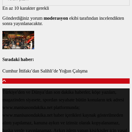
En az 10 karakter gerekli
Gönderdiğiniz yorum
moderasyon
ekibi tarafından incelendikten
sonra yayınlanacaktır.
Sıradaki haber:
Cumhur İttifakı’dan Salihli’de Yoğun Çalışma
Türkiye'den ve Dünya’dan son dakika haberler, köşe yazıları,
magazinden siyasete, spordan seyahate bütün konuların tek adresi
www.manisasondakika.net platformunda;
www.manisasondakika.net haber içerikleri kaynak gösterilmeden
alıntı yapılamaz, kanuna aykırı ve izinsiz olarak kopyalanamaz,
başka yerde yayınlanamaz. Aykırı işlem yapan kişi/kişiler için yasal