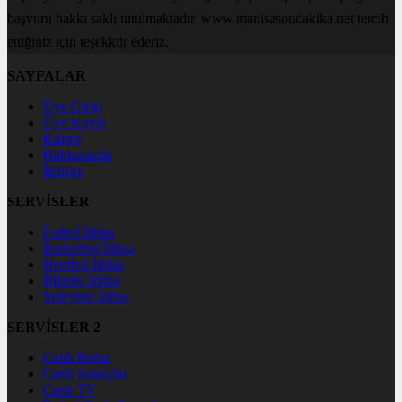
başvuru hakkı saklı tutulmaktadır. www.manisasondakika.net tercih
ettiğiniz için teşekkür ederiz.
SAYFALAR
Üye Girişi
Üye Kaydı
Künye
Hakkımızda
İletişim
SERVİSLER
Futbol İddaa
Basketbol İddaa
Hentbol İddaa
Bilardo İddaa
Voleybol İddaa
SERVİSLER 2
Canlı Borsa
Canlı Sonuçlar
Canlı TV