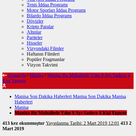
Tenis İddaa Programı
Motor Sporları İddaa Programı
Bilardo İddaa Programı
Dövizler
Kripto Paralar
Altınlar
Pariteler
Hisseler
Vizyondaki Filmler
Haftanın Filmleri
Popüler Fragmanlar
Vizyon Takvimi
Anasayfa
/
Manisa
/
Manisa Bu Mahallede Yılın 9 Ayı Sadece 4
Kişi Yaşıyor
Manisa Son Dakika Haberleri Manisa Son Dakika Manisa
Haberleri
Manisa
Manisa Bu Mahallede Yılın 9 Ayı Sadece 4 Kişi Yaşıyor
413 kez okunmuştur
Yayınlanma Tarihi: 2 Mart 2019 12:01
413
2
Mart 2019