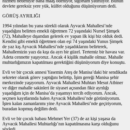
hizmeti nedeniyle bana maaş ödeniyor, sigortam yatırılıyor. Bunun
devlete gereksiz yere yük, külfet olduğunu düşünüyorum dedi.
GÖRÜŞ AYRILIĞI
1994 yılından bu yana sürekli olarak Ayvacık Mahallesi’nde
yaşadığını belirten emekli öğretmen 72 yaşındaki Nursel Şimşek
(72), Mahalleye dışarıdan gelerek ev yapan ilk kişi biz olduk dedi.
Kendisi gibi emekli öğretmen olan eşi 74 yaşındaki Yunus Şimşek
de yaz kış Ayvacık Mahallesi’nde yaşadıklarını belirterek,
Mahallemizin yazı da kışı da ayrı bir güzel. Tertemiz bir havası var.
Adeta cennette yaşıyoruz. Ancak 4 kişilik mahalle olmaz. Mahalle
muhtarlığımızın kapatılması gerektiğini düşünüyorum diye konuştu.
Evli ve bir çocuk annesi Yasemin Ateş de Manisa’daki bir sendikada
sekreter olarak görev yaptığını belirtip, İşim gereği Manisa şehir
merkezinde yaşıyorum. Ayvacık Mahallesi Muhtarı Mesut Atbiner
ve diğer mahalle sakinleri ile siyaset açısından fikir ayrılığı
yaşadığım için de Manisa’da yaşamıyı tercih ediyorum. Ancak,
seçmen kayıtlarında halen Ayvacık Mahallesi’nde görünüyorum.
İşten kalan zamanlarımı yine Ayvacık Mahallesi’nde geçiriyorum,
buradan kopmuş değilim dedi.
Evli ve bir çocuk babası Mehmet Yer (37) de az kişi yaşasa da
Ayvacık Mahallesi Muhtarlığı’nın kapatılmasına karşı olduğunu
söyledi.