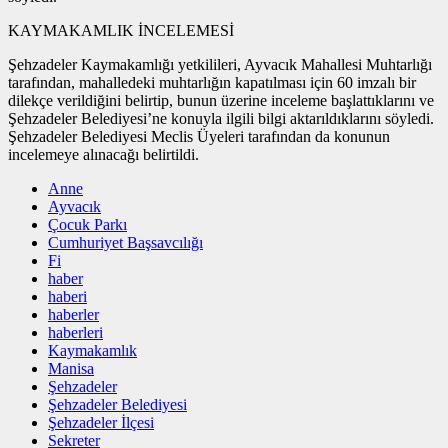
KAYMAKAMLIK İNCELEMESİ
Şehzadeler Kaymakamlığı yetkilileri, Ayvacık Mahallesi Muhtarlığı
tarafından, mahalledeki muhtarlığın kapatılması için 60 imzalı bir
dilekçe verildiğini belirtip, bunun üzerine inceleme başlattıklarını ve
Şehzadeler Belediyesi’ne konuyla ilgili bilgi aktarıldıklarını söyledi.
Şehzadeler Belediyesi Meclis Üyeleri tarafından da konunun
incelemeye alınacağı belirtildi.
Anne
Ayvacık
Çocuk Parkı
Cumhuriyet Başsavcılığı
Fi
haber
haberi
haberler
haberleri
Kaymakamlık
Manisa
Şehzadeler
Şehzadeler Belediyesi
Şehzadeler İlçesi
Sekreter