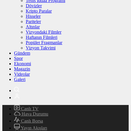
Tenis İddaa Programı
Dövizler
Kripto Paralar
Hisseler
Pariteler
Altınlar
Vizyondaki Filmler
Haftanın Filmleri
Popüler Fragmanlar
Vizyon Takvimi
Gündem
Spor
Ekonomi
Magazin
Videolar
Galeri
Canlı TV
Hava Durumu
Canlı Borsa
Yayın Akışları