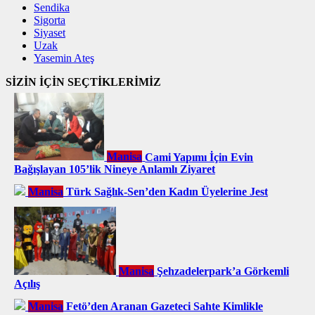
Sendika
Sigorta
Siyaset
Uzak
Yasemin Ateş
SİZİN İÇİN SEÇTİKLERİMİZ
Manisa
Cami Yapımı İçin Evin
Bağışlayan 105’lik Nineye Anlamlı Ziyaret
Manisa
Türk Sağlık-Sen’den Kadın Üyelerine Jest
Manisa
Şehzadelerpark’a Görkemli
Açılış
Manisa
Fetö’den Aranan Gazeteci Sahte Kimlikle