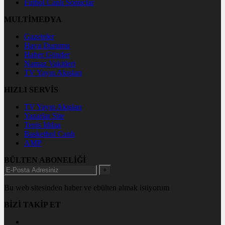
Futbol Canlı Sonuçlar
MULTİMEDYA
Gazeteler
Hava Durumu
Haber Gönder
Namaz Vakitleri
TV Yayın Akışları
HIZLI SERVİS
TV Yayın Akışları
Yazarlar Site
Tenis İddaa
Basketbol Canlı
AMP
BÜLTEN ABONELİĞİ
+
Bu web sitesinden haber ve ebülten almak istiyorum
BİZİ TAKİP ET