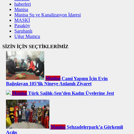
haberleri
Manisa
Manisa Su ve Kanalizasyon İdaresi
MASKİ
Paşaköy
Saruhanlı
Uğur Mumcu
SİZİN İÇİN SEÇTİKLERİMİZ
Manisa
Cami Yapımı İçin Evin
Bağışlayan 105’lik Nineye Anlamlı Ziyaret
Manisa
Türk Sağlık-Sen’den Kadın Üyelerine Jest
Manisa
Şehzadelerpark’a Görkemli
Açılış