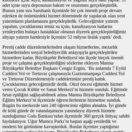
adet içme suyu deposunun bakım ve onarımını gerçekleştirdik.
Bunun yanı sıra Saruhanlı ilçemizde bir çok önemli proje devam
ederken de önümüzdeki hizmet döneminde de yapılacak olan yeni
yatırımların planlamasını gerçekleştirdik. Geleceğimize yatırım
yapalım, çocuklarımız temiz su içsin, kanalizasyon hatlarını
yenileyelim bulaşıcı hastalıklar olmasın diyerek gerçekleştirdiğimiz
altyapı yatırım hamlesiyle ilçemize 52 milyon liralık yaptık’ dedi.
Prestij cadde düzenlemelerinden ulaşım hizmetlerine, mezarlık
hizmetlerinden sosyal belediyecilik anlayışıyla gerçekleştirilen
hizmetlere kadar, Büyükşehir Belediyesi’nin ilçede birçok önemli
proje ve çalışma gerçekleştirdiğini sözlerine ekleyen Manisa
Büyükşehir Belediye Başkanı Cengiz Ergün, ‘Bu anlamda 7 Eylül
Caddesi Yol ve Tretuvar çalışmasıyla Gaziosmanpaşa Caddesi Yol
ve Tretuvar Düzenlemesiyle caddelerimize prestij kattık.
Çocuklarımız geleceğimizdir dedik. Okul öncesi eğitimde hizmet
veren Çocuk Kültür ve Sanat Merkezi’ni hizmete sunduk. Eğitimde
fırsat eşitliğini sağlayabilmek adına Manisa Büyükşehir Belediyesi
Eğitim Merkezi’ni ilçemizde öğrencilerimizin hizmetine sunduk.
Bugün bu merkezde tam 240 öğrencimiz eğitim almakta. İyi günde
de kötü günde de vatandaşımızın yanındayız diyerek hizmete
sunduğumuz Gıda Bankası’ndan ilçemizde 360 gerçek ihtiyaç sahibi
faydalanıyor. Uğur Mumcu Parkı’nı baştan aşağı yeniledik ve
modern bir görünüme kavuşturduk. Bunlar ilçemize yaptığımız
yatırımların sadece bir kısmı. Büyükşehir Belediyesi olarak geride