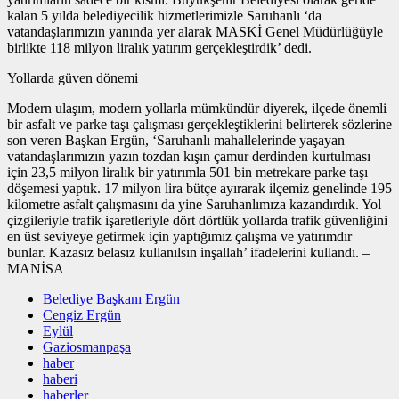
kalan 5 yılda belediyecilik hizmetlerimizle Saruhanlı ‘da
vatandaşlarımızın yanında yer alarak MASKİ Genel Müdürlüğüyle
birlikte 118 milyon liralık yatırım gerçekleştirdik’ dedi.
Yollarda güven dönemi
Modern ulaşım, modern yollarla mümkündür diyerek, ilçede önemli
bir asfalt ve parke taşı çalışması gerçekleştiklerini belirterek sözlerine
son veren Başkan Ergün, ‘Saruhanlı mahallelerinde yaşayan
vatandaşlarımızın yazın tozdan kışın çamur derdinden kurtulması
için 23,5 milyon liralık bir yatırımla 501 bin metrekare parke taşı
döşemesi yaptık. 17 milyon lira bütçe ayırarak ilçemiz genelinde 195
kilometre asfalt çalışmasını da yine Saruhanlımıza kazandırdık. Yol
çizgileriyle trafik işaretleriyle dört dörtlük yollarda trafik güvenliğini
en üst seviyeye getirmek için yaptığımız çalışma ve yatırımdır
bunlar. Kazasız belasız kullanılsın inşallah’ ifadelerini kullandı. –
MANİSA
Belediye Başkanı Ergün
Cengiz Ergün
Eylül
Gaziosmanpaşa
haber
haberi
haberler