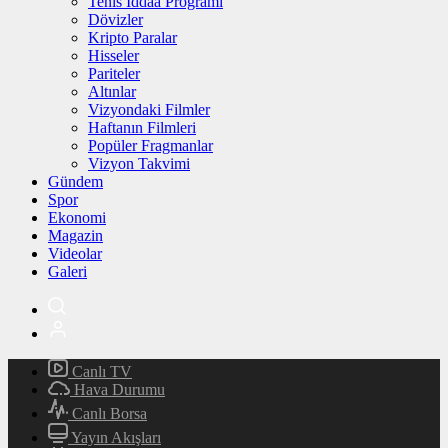
Tenis İddaa Programı
Dövizler
Kripto Paralar
Hisseler
Pariteler
Altınlar
Vizyondaki Filmler
Haftanın Filmleri
Popüler Fragmanlar
Vizyon Takvimi
Gündem
Spor
Ekonomi
Magazin
Videolar
Galeri
Canlı TV
Hava Durumu
Canlı Borsa
Yayın Akışları