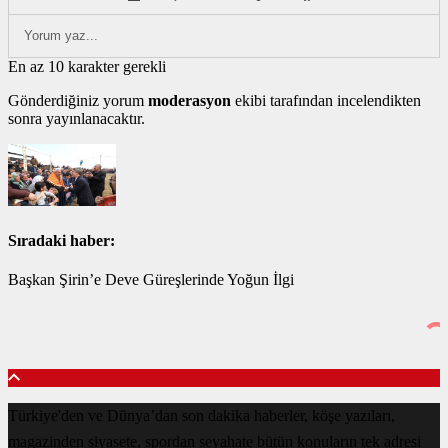
En az 10 karakter gerekli
Gönderdiğiniz yorum
moderasyon
ekibi tarafından incelendikten
sonra yayınlanacaktır.
Sıradaki haber:
Başkan Şirin’e Deve Güreşlerinde Yoğun İlgi
Türkiye'den ve Dünya’dan son dakika haberler, köşe yazıları,
magazinden siyasete, spordan seyahate bütün konuların tek adresi