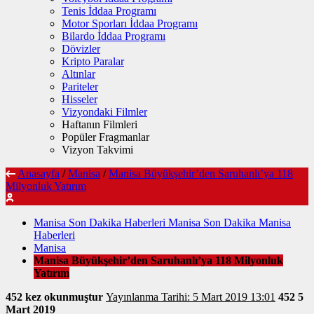
Tenis İddaa Programı
Motor Sporları İddaa Programı
Bilardo İddaa Programı
Dövizler
Kripto Paralar
Altınlar
Pariteler
Hisseler
Vizyondaki Filmler
Haftanın Filmleri
Popüler Fragmanlar
Vizyon Takvimi
Anasayfa
/
Manisa
/
Manisa Büyükşehir’den Saruhanlı’ya 118
Milyonluk Yatırım
Manisa Son Dakika Haberleri Manisa Son Dakika Manisa
Haberleri
Manisa
Manisa Büyükşehir’den Saruhanlı’ya 118 Milyonluk
Yatırım
452 kez okunmuştur
Yayınlanma Tarihi: 5 Mart 2019 13:01
452
5
Mart 2019