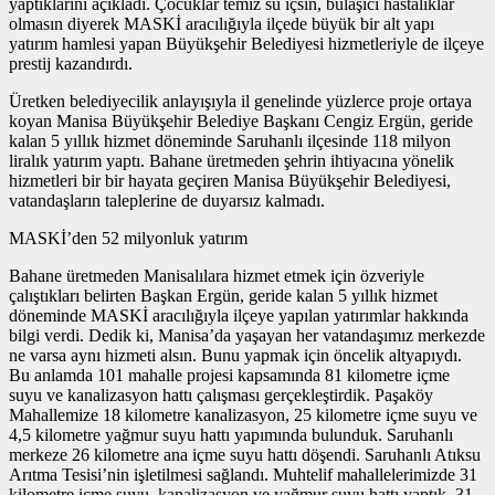
yaptıklarını açıkladı. Çocuklar temiz su içsin, bulaşıcı hastalıklar
olmasın diyerek MASKİ aracılığıyla ilçede büyük bir alt yapı
yatırım hamlesi yapan Büyükşehir Belediyesi hizmetleriyle de ilçeye
prestij kazandırdı.
Üretken belediyecilik anlayışıyla il genelinde yüzlerce proje ortaya
koyan Manisa Büyükşehir Belediye Başkanı Cengiz Ergün, geride
kalan 5 yıllık hizmet döneminde Saruhanlı ilçesinde 118 milyon
liralık yatırım yaptı. Bahane üretmeden şehrin ihtiyacına yönelik
hizmetleri bir bir hayata geçiren Manisa Büyükşehir Belediyesi,
vatandaşların taleplerine de duyarsız kalmadı.
MASKİ’den 52 milyonluk yatırım
Bahane üretmeden Manisalılara hizmet etmek için özveriyle
çalıştıkları belirten Başkan Ergün, geride kalan 5 yıllık hizmet
döneminde MASKİ aracılığıyla ilçeye yapılan yatırımlar hakkında
bilgi verdi. Dedik ki, Manisa’da yaşayan her vatandaşımız merkezde
ne varsa aynı hizmeti alsın. Bunu yapmak için öncelik altyapıydı.
Bu anlamda 101 mahalle projesi kapsamında 81 kilometre içme
suyu ve kanalizasyon hattı çalışması gerçekleştirdik. Paşaköy
Mahallemize 18 kilometre kanalizasyon, 25 kilometre içme suyu ve
4,5 kilometre yağmur suyu hattı yapımında bulunduk. Saruhanlı
merkeze 26 kilometre ana içme suyu hattı döşendi. Saruhanlı Atıksu
Arıtma Tesisi’nin işletilmesi sağlandı. Muhtelif mahallelerimizde 31
kilometre içme suyu, kanalizasyon ve yağmur suyu hattı yaptık. 31