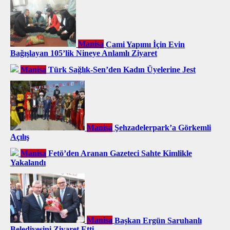
Manisa
Cami Yapımı İçin Evin
Bağışlayan 105’lik Nineye Anlamlı Ziyaret
Manisa
Türk Sağlık-Sen’den Kadın Üyelerine Jest
Manisa
Şehzadelerpark’a Görkemli
Açılış
Manisa
Fetö’den Aranan Gazeteci Sahte Kimlikle
Yakalandı
Manisa
Başkan Ergün Saruhanlı
Belediyesini Ziyaret Etti