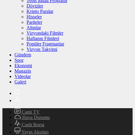
Tenis İddaa Programı
Dövizler
Kripto Paralar
Hisseler
Pariteler
Altınlar
Vizyondaki Filmler
Haftanın Filmleri
Popüler Fragmanlar
Vizyon Takvimi
Gündem
Spor
Ekonomi
Magazin
Videolar
Galeri
Canlı TV
Hava Durumu
Canlı Borsa
Yayın Akışları