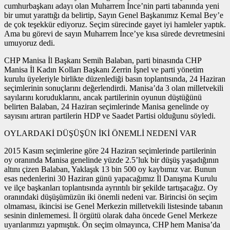
cumhurbaşkanı adayı olan Muharrem İnce’nin parti tabanında yeni
bir umut yarattığı da belirtip, Sayın Genel Başkanımız Kemal Bey’e
de çok teşekkür ediyoruz. Seçim sürecinde gayet iyi hamleler yaptık.
Ama bu görevi de sayın Muharrem İnce’ye kısa sürede devretmesini
umuyoruz dedi.
CHP Manisa İl Başkanı Semih Balaban, parti binasında CHP
Manisa İl Kadın Kolları Başkanı Zerrin İşnel ve parti yönetim
kurulu üyeleriyle birlikte düzenlediği basın toplantısında, 24 Haziran
seçimlerinin sonuçlarını değerlendirdi. Manisa’da 3 olan milletvekili
sayılarını koruduklarını, ancak partilerinin oyunun düştüğünü
belirten Balaban, 24 Haziran seçimlerinde Manisa genelinde oy
sayısını artıran partilerin HDP ve Saadet Partisi olduğunu söyledi.
OYLARDAKİ DÜŞÜŞÜN İKİ ÖNEMLİ NEDENİ VAR
2015 Kasım seçimlerine göre 24 Haziran seçimlerinde partilerinin
oy oranında Manisa genelinde yüzde 2.5’luk bir düşüş yaşadığının
altını çizen Balaban, Yaklaşık 13 bin 500 oy kaybımız var. Bunun
esas nedenlerini 30 Haziran günü yapacağımız İl Danışma Kurulu
ve ilçe başkanları toplantısında ayrıntılı bir şekilde tartışacağız. Oy
oranındaki düşüşümüzün iki önemli nedeni var. Birincisi ön seçim
olmaması, ikincisi ise Genel Merkezin milletvekili listesinde tabanın
sesinin dinlememesi. İl örgütü olarak daha öncede Genel Merkeze
uyarılarımızı yapmıştık. Ön seçim olmayınca, CHP hem Manisa’da