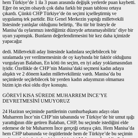
hem Türkiye’de 1 ila 3 puan arasında değişik yerlerde puan kaybetti.
Eğer ön seçim olsaydı çok daha farklı bir puan tablosu ortaya
çıkardı. Çünkü CHP Türkiye’de ön seçimi içselleştirmiş ve
uygulamış tek partidir. Biz Genel Merkezin yaptığı milletvekili
listesinde yanlışlar olduğunu belirtip, ‘Bu tür bir listeyle de
Manisa’da oylarımızı istediğimiz düzeyde artıramayabiliriz’ diye bir
uyarı yapmıştık. Bunların değerlendirmesini bir kez daha içimizde
yapacağız
dedi. Milletvekili aday listesinde kadınlara seçilebilecek bir
sıralamada yer verilmemesinin de oy kaybında bir faktör olduğunu
vurgulayan Balaban, En kötü ön seçim, en iyi aday yoklamasından
iyidir. Özellikle de CHP’nin Manisa’daki seçmeni kadın adaya
alışıktı ve 2 dönem kadın milletvekilimiz vardı. Manisa’da bu
seçimlerde seçilebilecek bir yerden kadın adayımızın olmaması
bizim için eksi oldu diye konuştu.
GÖREVİ KISA SÜREDE MUHARREM İNCE’YE
DEVRETMESİNİ UMUYORUZ
24 Haziran seçiminde partilerinin cumhurbaşkanı adayı olan
Muharrem İnce’nin CHP’nin tabanında ve Türkiye’de bir umut ışığı
yarattığının dile getiren Balaban, CHP, bu seçimde istediğini elde
edemese de bir Muharrem İnce gerçeği ortaya çıktı. Hem Manisa’da
hem CHP tabanında ve örgütlerinde hem de Türkiye’de bu seçimin