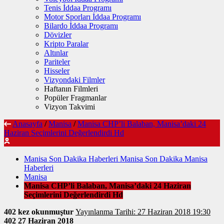
Tenis İddaa Programı
Motor Sporları İddaa Programı
Bilardo İddaa Programı
Dövizler
Kripto Paralar
Altınlar
Pariteler
Hisseler
Vizyondaki Filmler
Haftanın Filmleri
Popüler Fragmanlar
Vizyon Takvimi
Anasayfa
/
Manisa
/
Manisa CHP’li Balaban, Manisa’daki 24
Haziran Seçimlerini Değerlendirdi Hd
Manisa Son Dakika Haberleri Manisa Son Dakika Manisa
Haberleri
Manisa
Manisa CHP’li Balaban, Manisa’daki 24 Haziran
Seçimlerini Değerlendirdi Hd
402 kez okunmuştur
Yayınlanma Tarihi: 27 Haziran 2018 19:30
402
27 Haziran 2018