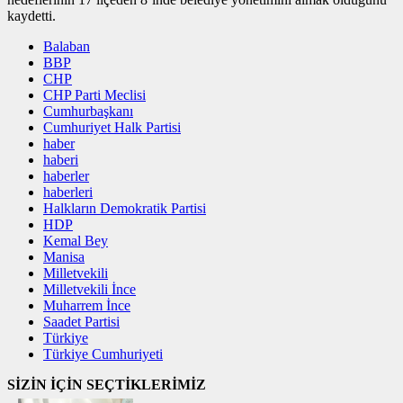
kaydetti.
Balaban
BBP
CHP
CHP Parti Meclisi
Cumhurbaşkanı
Cumhuriyet Halk Partisi
haber
haberi
haberler
haberleri
Halkların Demokratik Partisi
HDP
Kemal Bey
Manisa
Milletvekili
Milletvekili İnce
Muharrem İnce
Saadet Partisi
Türkiye
Türkiye Cumhuriyeti
SİZİN İÇİN SEÇTİKLERİMİZ