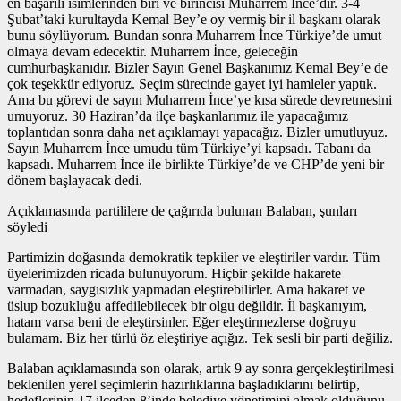
en başarılı isimlerinden biri ve birincisi Muharrem İnce’dir. 3-4
Şubat’taki kurultayda Kemal Bey’e oy vermiş bir il başkanı olarak
bunu söylüyorum. Bundan sonra Muharrem İnce Türkiye’de umut
olmaya devam edecektir. Muharrem İnce, geleceğin
cumhurbaşkanıdır. Bizler Sayın Genel Başkanımız Kemal Bey’e de
çok teşekkür ediyoruz. Seçim sürecinde gayet iyi hamleler yaptık.
Ama bu görevi de sayın Muharrem İnce’ye kısa sürede devretmesini
umuyoruz. 30 Haziran’da ilçe başkanlarımız ile yapacağımız
toplantıdan sonra daha net açıklamayı yapacağız. Bizler umutluyuz.
Sayın Muharrem İnce umudu tüm Türkiye’yi kapsadı. Tabanı da
kapsadı. Muharrem İnce ile birlikte Türkiye’de ve CHP’de yeni bir
dönem başlayacak dedi.
Açıklamasında partililere de çağırıda bulunan Balaban, şunları
söyledi
Partimizin doğasında demokratik tepkiler ve eleştiriler vardır. Tüm
üyelerimizden ricada bulunuyorum. Hiçbir şekilde hakarete
varmadan, saygısızlık yapmadan eleştirebilirler. Ama hakaret ve
üslup bozukluğu affedilebilecek bir olgu değildir. İl başkanıyım,
hatam varsa beni de eleştirsinler. Eğer eleştirmezlerse doğruyu
bulamam. Biz her türlü öz eleştiriye açığız. Tek sesli bir parti değiliz.
Balaban açıklamasında son olarak, artık 9 ay sonra gerçekleştirilmesi
beklenilen yerel seçimlerin hazırlıklarına başladıklarını belirtip,
hedeflerinin 17 ilçeden 8’inde belediye yönetimini almak olduğunu