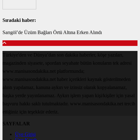
Sıradaki haber:
Sarıgöl’de Üzüm Bağları Örtü Altına Erken Alındı
Türkiye'den ve Dünya’dan son dakika haberler, köşe yazıları,
magazinden siyasete, spordan seyahate bütün konuların tek adresi
www.manisasondakika.net platformunda;
www.manisasondakika.net haber içerikleri kaynak gösterilmeden
alıntı yapılamaz, kanuna aykırı ve izinsiz olarak kopyalanamaz,
başka yerde yayınlanamaz. Aykırı işlem yapan kişi/kişiler için yasal
başvuru hakkı saklı tutulmaktadır. www.manisasondakika.net tercih
ettiğiniz için teşekkür ederiz.
SAYFALAR
Üye Girişi
Üye Kaydı