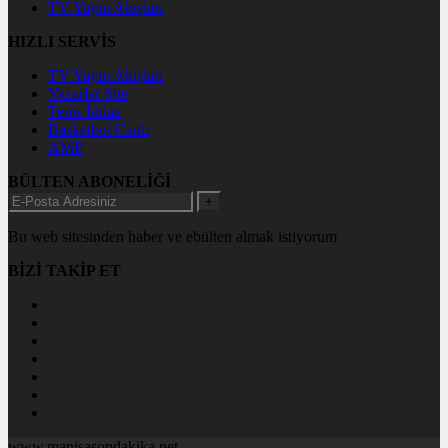
TV Yayın Akışları
HIZLI SERVİS
TV Yayın Akışları
Yazarlar Site
Tenis İddaa
Basketbol Canlı
AMP
BÜLTEN ABONELİĞİ
+
Bu web sitesinden haber ve ebülten almak istiyorum
BİZİ TAKİP ET
www.manisasondakika.net