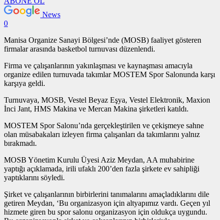
ABONE OL
News
0
Manisa Organize Sanayi Bölgesi’nde (MOSB) faaliyet gösteren
firmalar arasında basketbol turnuvası düzenlendi.
Firma ve çalışanlarının yakınlaşması ve kaynaşması amacıyla
organize edilen turnuvada takımlar MOSTEM Spor Salonunda karşı
karşıya geldi.
Turnuvaya, MOSB, Vestel Beyaz Eşya, Vestel Elektronik, Maxion
İnci Jant, HMS Makina ve Mercan Makina şirketleri katıldı.
MOSTEM Spor Salonu’nda gerçekleştirilen ve çekişmeye sahne
olan müsabakaları izleyen firma çalışanları da takımlarını yalnız
bırakmadı.
MOSB Yönetim Kurulu Üyesi Aziz Meydan, AA muhabirine
yaptığı açıklamada, irili ufaklı 200’den fazla şirkete ev sahipliği
yaptıklarını söyledi.
Şirket ve çalışanlarının birbirlerini tanımalarını amaçladıklarını dile
getiren Meydan, ‘Bu organizasyon için altyapımız vardı. Geçen yıl
hizmete giren bu spor salonu organizasyon için oldukça uygundu.