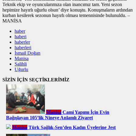
Teknik ekip ve oyuncularımıza olan inancımız tam. Yeni sezon
hepimize hayırlı uğurlu olsun’ diye konuştu. Konuşmaların ardından
kurban kesilerek sezonun hayırlı olması temennisinde bulunuldu. –
MANİSA
haber
haberi
haberler
haberleri
İsmail Doğan
Manisa
Salihli
Uğurlu
SİZİN İÇİN SEÇTİKLERİMİZ
Manisa
Cami Yapımı İçin Evin
Bağışlayan 105’lik Nineye Anlamlı Ziyaret
Manisa
Türk Sağlık-Sen’den Kadın Üyelerine Jest