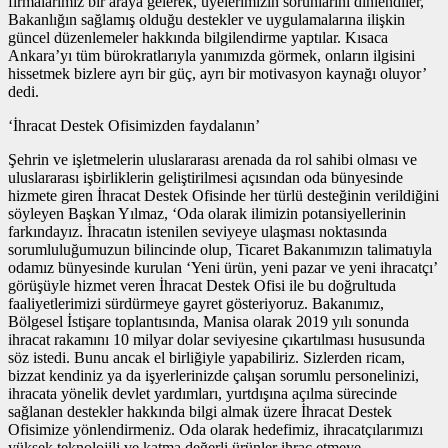
firmalarımız bir araya gelerek, üyelerimizin sorunlarını dinlendiler,
Bakanlığın sağlamış olduğu destekler ve uygulamalarına ilişkin
güncel düzenlemeler hakkında bilgilendirme yaptılar. Kısaca
Ankara’yı tüm bürokratlarıyla yanımızda görmek, onların ilgisini
hissetmek bizlere ayrı bir güç, ayrı bir motivasyon kaynağı oluyor’
dedi.
‘İhracat Destek Ofisimizden faydalanın’
Şehrin ve işletmelerin uluslararası arenada da rol sahibi olması ve
uluslararası işbirliklerin geliştirilmesi açısından oda bünyesinde
hizmete giren İhracat Destek Ofisinde her türlü desteğinin verildiğini
söyleyen Başkan Yılmaz, ‘Oda olarak ilimizin potansiyellerinin
farkındayız. İhracatın istenilen seviyeye ulaşması noktasında
sorumluluğumuzun bilincinde olup, Ticaret Bakanımızın talimatıyla
odamız bünyesinde kurulan ‘Yeni ürün, yeni pazar ve yeni ihracatçı’
görüşüyle hizmet veren İhracat Destek Ofisi ile bu doğrultuda
faaliyetlerimizi sürdürmeye gayret gösteriyoruz. Bakanımız,
Bölgesel İstişare toplantısında, Manisa olarak 2019 yılı sonunda
ihracat rakamını 10 milyar dolar seviyesine çıkartılması hususunda
söz istedi. Bunu ancak el birliğiyle yapabiliriz. Sizlerden ricam,
bizzat kendiniz ya da işyerlerinizde çalışan sorumlu personelinizi,
ihracata yönelik devlet yardımları, yurtdışına açılma sürecinde
sağlanan destekler hakkında bilgi almak üzere İhracat Destek
Ofisimize yönlendirmeniz. Oda olarak hedefimiz, ihracatçılarımızı
yüksek teknolojili ve katma değerli ürünler ihraç etmeye