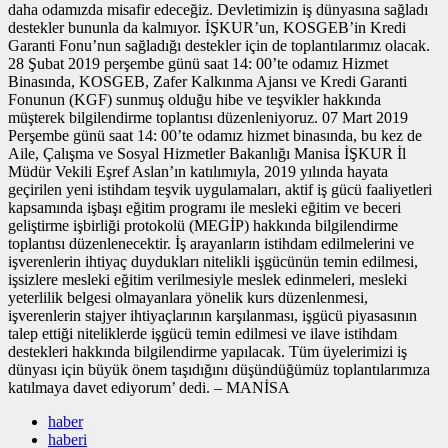
daha odamızda misafir edeceğiz. Devletimizin iş dünyasına sağladı
destekler bununla da kalmıyor. İŞKUR’un, KOSGEB’in Kredi
Garanti Fonu’nun sağladığı destekler için de toplantılarımız olacak.
28 Şubat 2019 perşembe günü saat 14: 00’te odamız Hizmet
Binasında, KOSGEB, Zafer Kalkınma Ajansı ve Kredi Garanti
Fonunun (KGF) sunmuş olduğu hibe ve teşvikler hakkında
müşterek bilgilendirme toplantısı düzenleniyoruz. 07 Mart 2019
Perşembe günü saat 14: 00’te odamız hizmet binasında, bu kez de
Aile, Çalışma ve Sosyal Hizmetler Bakanlığı Manisa İŞKUR İl
Müdür Vekili Eşref Aslan’ın katılımıyla, 2019 yılında hayata
geçirilen yeni istihdam teşvik uygulamaları, aktif iş gücü faaliyetleri
kapsamında işbaşı eğitim programı ile mesleki eğitim ve beceri
geliştirme işbirliği protokolü (MEGİP) hakkında bilgilendirme
toplantısı düzenlenecektir. İş arayanların istihdam edilmelerini ve
işverenlerin ihtiyaç duydukları nitelikli işgücünün temin edilmesi,
işsizlere mesleki eğitim verilmesiyle meslek edinmeleri, mesleki
yeterlilik belgesi olmayanlara yönelik kurs düzenlenmesi,
işverenlerin stajyer ihtiyaçlarının karşılanması, işgücü piyasasının
talep ettiği niteliklerde işgücü temin edilmesi ve ilave istihdam
destekleri hakkında bilgilendirme yapılacak. Tüm üyelerimizi iş
dünyası için büyük önem taşıdığını düşündüğümüz toplantılarımıza
katılmaya davet ediyorum’ dedi. – MANİSA
haber
haberi