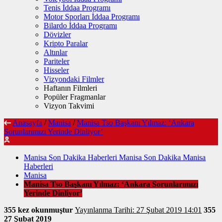
Tenis İddaa Programı
Motor Sporları İddaa Programı
Bilardo İddaa Programı
Dövizler
Kripto Paralar
Altınlar
Pariteler
Hisseler
Vizyondaki Filmler
Haftanın Filmleri
Popüler Fragmanlar
Vizyon Takvimi
Anasayfa
/
Manisa
/
Manisa Tso Başkanı Yılmaz: ‘Ankara
Sorunlarımızı Yerinde Dinliyor’
Manisa Son Dakika Haberleri Manisa Son Dakika Manisa
Haberleri
Manisa
Manisa Tso Başkanı Yılmaz: ‘Ankara Sorunlarımızı
Yerinde Dinliyor’
355 kez okunmuştur
Yayınlanma Tarihi: 27 Şubat 2019 14:01
355
27 Şubat 2019