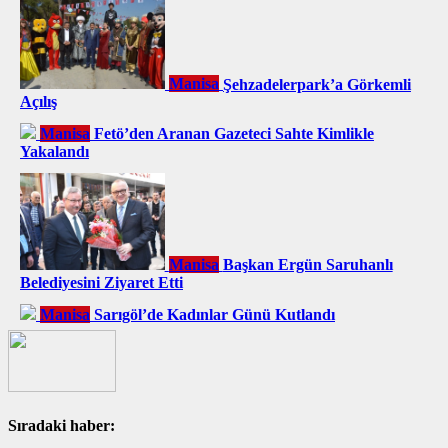
Manisa
Şehzadelerpark’a Görkemli
Açılış
Manisa
Fetö’den Aranan Gazeteci Sahte Kimlikle
Yakalandı
Manisa
Başkan Ergün Saruhanlı
Belediyesini Ziyaret Etti
Manisa
Sarıgöl’de Kadınlar Günü Kutlandı
Sıradaki haber: