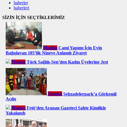
haberler
haberleri
SİZİN İÇİN SEÇTİKLERİMİZ
Manisa
Cami Yapımı İçin Evin
Bağışlayan 105’lik Nineye Anlamlı Ziyaret
Manisa
Türk Sağlık-Sen’den Kadın Üyelerine Jest
Manisa
Şehzadelerpark’a Görkemli
Açılış
Manisa
Fetö’den Aranan Gazeteci Sahte Kimlikle
Yakalandı