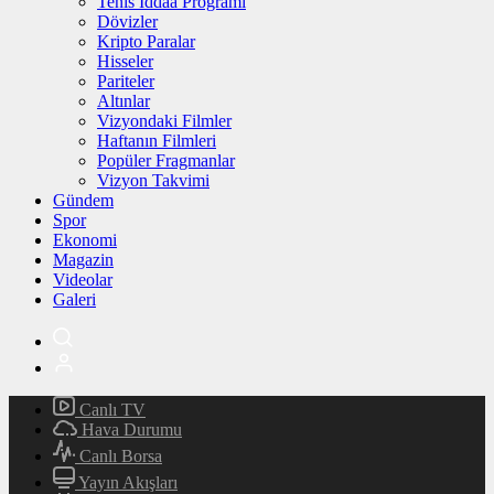
Tenis İddaa Programı
Dövizler
Kripto Paralar
Hisseler
Pariteler
Altınlar
Vizyondaki Filmler
Haftanın Filmleri
Popüler Fragmanlar
Vizyon Takvimi
Gündem
Spor
Ekonomi
Magazin
Videolar
Galeri
Canlı TV
Hava Durumu
Canlı Borsa
Yayın Akışları