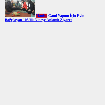
Manisa
Cami Yapımı İçin Evin
Bağışlayan 105’lik Nineye Anlamlı Ziyaret
Manisa
Türk Sağlık-Sen’den Kadın Üyelerine Jest
Manisa
Şehzadelerpark’a Görkemli
Açılış
Manisa
Fetö’den Aranan Gazeteci Sahte Kimlikle
Yakalandı
Manisa
Başkan Ergün Saruhanlı
Belediyesini Ziyaret Etti