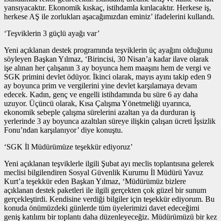
yansıyacaktır. Ekonomik kıskaç, istihdamla kırılacaktır. Herkese iş,
herkese AŞ ile zorlukları aşacağımızdan eminiz’ ifadelerini kullandı.
‘Teşviklerin 3 güçlü ayağı var’
Yeni açıklanan destek programında teşviklerin üç ayağını olduğunu
söyleyen Başkan Yılmaz, ‘Birincisi, 30 Nisan’a kadar ilave olarak
işe alınan her çalışanın 3 ay boyunca hem maaşını hem de vergi ve
SGK primini devlet ödüyor. İkinci olarak, mayıs ayını takip eden 9
ay boyunca prim ve vergilerini yine devlet karşılamaya devam
edecek. Kadın, genç ve engelli istihdamında bu süre 6 ay daha
uzuyor. Üçüncü olarak, Kısa Çalışma Yönetmeliği uyarınca,
ekonomik sebeple çalışma sürelerini azaltan ya da durduran iş
yerlerinde 3 ay boyunca azaltılan süreye ilişkin çalışan ücreti İşsizlik
Fonu’ndan karşılanıyor’ diye konuştu.
‘SGK İl Müdürümüze teşekkür ediyoruz’
Yeni açıklanan teşviklerle ilgili Şubat ayı meclis toplantısına gelerek
meclisi bilgilendiren Sosyal Güvenlik Kurumu İl Müdürü Yavuz
Kurt’a teşekkür eden Başkan Yılmaz, ‘Müdürümüz bizlere
açıklanan destek paketleri ile ilgili gerçekten çok güzel bir sunum
gerçekleştirdi. Kendisine verdiği bilgiler için teşekkür ediyorum. Bu
konuda önümüzdeki günlerde tüm üyelerimizi davet edeceğimi
geniş katılımı bir toplantı daha düzenleyeceğiz. Müdürümüzü bir kez