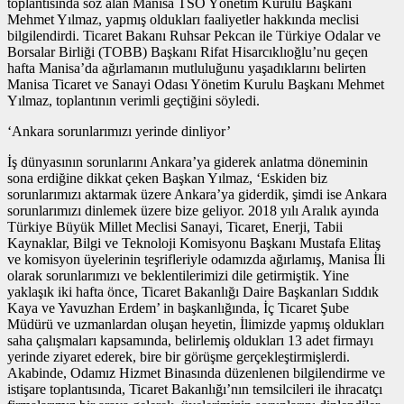
toplantısında söz alan Manisa TSO Yönetim Kurulu Başkanı
Mehmet Yılmaz, yapmış oldukları faaliyetler hakkında meclisi
bilgilendirdi. Ticaret Bakanı Ruhsar Pekcan ile Türkiye Odalar ve
Borsalar Birliği (TOBB) Başkanı Rifat Hisarcıklıoğlu’nu geçen
hafta Manisa’da ağırlamanın mutluluğunu yaşadıklarını belirten
Manisa Ticaret ve Sanayi Odası Yönetim Kurulu Başkanı Mehmet
Yılmaz, toplantının verimli geçtiğini söyledi.
‘Ankara sorunlarımızı yerinde dinliyor’
İş dünyasının sorunlarını Ankara’ya giderek anlatma döneminin
sona erdiğine dikkat çeken Başkan Yılmaz, ‘Eskiden biz
sorunlarımızı aktarmak üzere Ankara’ya giderdik, şimdi ise Ankara
sorunlarımızı dinlemek üzere bize geliyor. 2018 yılı Aralık ayında
Türkiye Büyük Millet Meclisi Sanayi, Ticaret, Enerji, Tabii
Kaynaklar, Bilgi ve Teknoloji Komisyonu Başkanı Mustafa Elitaş
ve komisyon üyelerinin teşrifleriyle odamızda ağırlamış, Manisa İli
olarak sorunlarımızı ve beklentilerimizi dile getirmiştik. Yine
yaklaşık iki hafta önce, Ticaret Bakanlığı Daire Başkanları Sıddık
Kaya ve Yavuzhan Erdem’ in başkanlığında, İç Ticaret Şube
Müdürü ve uzmanlardan oluşan heyetin, İlimizde yapmış oldukları
saha çalışmaları kapsamında, belirlemiş oldukları 13 adet firmayı
yerinde ziyaret ederek, bire bir görüşme gerçekleştirmişlerdi.
Akabinde, Odamız Hizmet Binasında düzenlenen bilgilendirme ve
istişare toplantısında, Ticaret Bakanlığı’nın temsilcileri ile ihracatçı