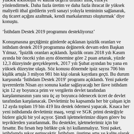
yönlendirmek. Daha fazla üretim ve daha fazla ihracat ile yüksek
maliyetli ithal girdilerin yerli sanayi yoluyla temininin sağlanarak,
dış ticaret açığını azaltmak, kendi markalarımızı oluşturmak’ diye
konuştu.
‘İstihdam Destek 2019 programını destekliyoruz’
Konuşmasına geçtiğimiz günlerde açıklanan işsizlik oranları ve
istihdam destek 2019 programına değinerek devam eden Başkan
Yılmaz, ‘İşsizlik oranları açıklandı. İşsizlik oranı 2018 yılı Kasım
ayında bir önceki yılın aynı dönemine göre 2 puan artarak, yüzde
12,3 düzeyinde gerçekleşerek, 2017 yılı Şubat ayından bu yana en
yüksek düzeyine ulaştı. Söz konusu dönemde işsiz sayısı 706 bin
kişilik artışla 3 milyon 981 bin kişi olarak kayıtlara geçti. Bu durum
karşısında ‘İstihdam Destek 2019′ programı açıklandı. Yeni paketle
işverenlerin Nisan ayı sonuna kadar sağlayacağı her ilave istihdam
için 12 ay boyunca prim ve vergilerin devlet tarafından
karşılanmasının yanı sıra üç ay boyunca ödenecek ücret de devlet
tarafından karşılanacak. Devletimiz bu kapsamda her bir çalışan için
12 ayda toplam 19 bin 419 lira destek ödemesi yapacak. Kısaca her
yeni istihdamda devletimiz maaş, vergi ve SGK primi desteğiyle
bizlere güçlü bir yol açıyor. Şimdi işletmelerimize düşen görev bu
teşviklerden yararlanmak. Bu destekler, işletmelerimiz için bir
fırsattır. Bu fırsatı hep birlikte çok iyi kullanmalıyız. Yeni paket,
istihdamda rekor getirecektir. İstihdam, üretime artış ve kalite olarak