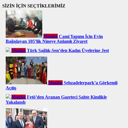
SİZİN İÇİN SEÇTİKLERİMİZ
Manisa
Cami Yapımı İçin Evin
Bağışlayan 105’lik Nineye Anlamlı Ziyaret
Manisa
Türk Sağlık-Sen’den Kadın Üyelerine Jest
Manisa
Şehzadelerpark’a Görkemli
Açılış
Manisa
Fetö’den Aranan Gazeteci Sahte Kimlikle
Yakalandı