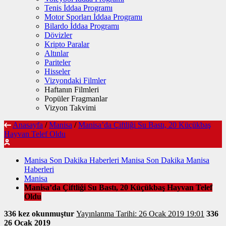
Tenis İddaa Programı
Motor Sporları İddaa Programı
Bilardo İddaa Programı
Dövizler
Kripto Paralar
Altınlar
Pariteler
Hisseler
Vizyondaki Filmler
Haftanın Filmleri
Popüler Fragmanlar
Vizyon Takvimi
Anasayfa
/
Manisa
/
Manisa’da Çiftliği Su Bastı, 20 Küçükbaş
Hayvan Telef Oldu
Manisa Son Dakika Haberleri Manisa Son Dakika Manisa
Haberleri
Manisa
Manisa’da Çiftliği Su Bastı, 20 Küçükbaş Hayvan Telef
Oldu
336 kez okunmuştur
Yayınlanma Tarihi: 26 Ocak 2019 19:01
336
26 Ocak 2019