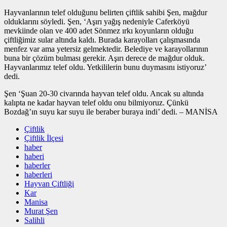
Hayvanlarının telef olduğunu belirten çiftlik sahibi Şen, mağdur
olduklarını söyledi. Şen, ‘Aşırı yağış nedeniyle Caferköyü
mevkiinde olan ve 400 adet Sönmez ırkı koyunların olduğu
çiftliğimiz sular altında kaldı. Burada karayolları çalışmasında
menfez var ama yetersiz gelmektedir. Belediye ve karayollarının
buna bir çözüm bulması gerekir. Aşırı derece de mağdur olduk.
Hayvanlarımız telef oldu. Yetkililerin bunu duymasını istiyoruz’
dedi.
Şen ‘Şuan 20-30 civarında hayvan telef oldu. Ancak su altında
kalıpta ne kadar hayvan telef oldu onu bilmiyoruz. Çünkü
Bozdağ’ın suyu kar suyu ile beraber buraya indi’ dedi. – MANİSA
Çiftlik
Çiftlik İlçesi
haber
haberi
haberler
haberleri
Hayvan Çiftliği
Kar
Manisa
Murat Şen
Salihli