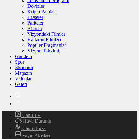
Tenis İddaa Programı
Dövizler
Kripto Paralar
Hisseler
Pariteler
Altınlar
Vizyondaki Filmler
Haftanın Filmleri
Popüler Fragmanlar
Vizyon Takvimi
Gündem
Spor
Ekonomi
Magazin
Videolar
Galeri
Canlı TV
Hava Durumu
Canlı Borsa
Yayın Akışları