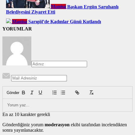
Manisa
Başkan Ergün Saruhanlı
Belediyesini Ziyaret Etti
Manisa
Sarıgöl’de Kadınlar Günü Kutlandı
YORUMLAR
Gönder
En az 10 karakter gerekli
Gönderdiğiniz yorum
moderasyon
ekibi tarafından incelendikten
sonra yayınlanacaktır.