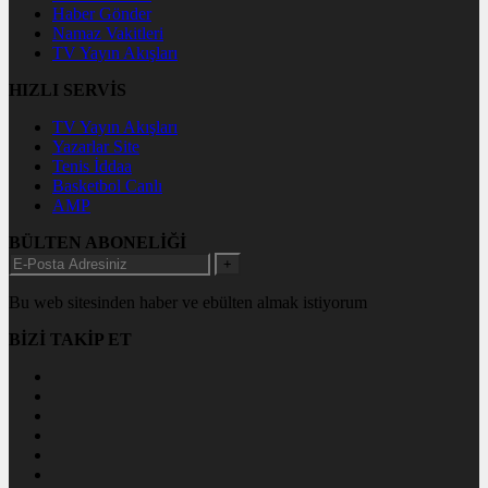
Haber Gönder
Namaz Vakitleri
TV Yayın Akışları
HIZLI SERVİS
TV Yayın Akışları
Yazarlar Site
Tenis İddaa
Basketbol Canlı
AMP
BÜLTEN ABONELİĞİ
+
Bu web sitesinden haber ve ebülten almak istiyorum
BİZİ TAKİP ET