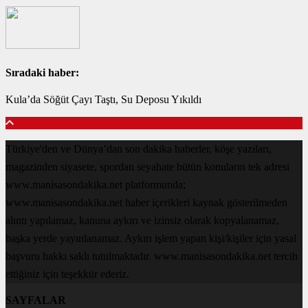
Sıradaki haber:
Kula’da Söğüt Çayı Taştı, Su Deposu Yıkıldı
Türkiye'den ve Dünya’dan son dakika haberler, köşe yazıları,
magazinden siyasete, spordan seyahate bütün konuların tek adresi
www.manisasondakika.net platformunda;
www.manisasondakika.net haber içerikleri kaynak gösterilmeden
alıntı yapılamaz, kanuna aykırı ve izinsiz olarak kopyalanamaz,
başka yerde yayınlanamaz. Aykırı işlem yapan kişi/kişiler için yasal
başvuru hakkı saklı tutulmaktadır. www.manisasondakika.net tercih
ettiğiniz için teşekkür ederiz.
SAYFALAR