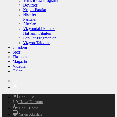
Tenis İddaa Programı
Dövizler
Kripto Paralar
Hisseler
Pariteler
Altınlar
Vizyondaki Filmler
Haftanın Filmleri
Popüler Fragmanlar
Vizyon Takvimi
Gündem
Spor
Ekonomi
Magazin
Videolar
Galeri
Canlı TV
Hava Durumu
Canlı Borsa
Yayın Akışları