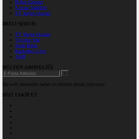
Haber Gönder
Namaz Vakitleri
TV Yayın Akışları
HIZLI SERVİS
TV Yayın Akışları
Yazarlar Site
Tenis İddaa
Basketbol Canlı
AMP
BÜLTEN ABONELİĞİ
+
Bu web sitesinden haber ve ebülten almak istiyorum
BİZİ TAKİP ET