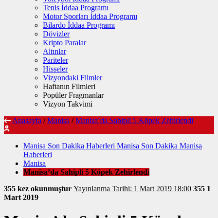
Tenis İddaa Programı
Motor Sporları İddaa Programı
Bilardo İddaa Programı
Dövizler
Kripto Paralar
Altınlar
Pariteler
Hisseler
Vizyondaki Filmler
Haftanın Filmleri
Popüler Fragmanlar
Vizyon Takvimi
Anasayfa
/
Manisa
/
Manisa’da Sahipli 5 Köpek Zehirlendi
Manisa Son Dakika Haberleri Manisa Son Dakika Manisa
Haberleri
Manisa
Manisa’da Sahipli 5 Köpek Zehirlendi
355 kez okunmuştur
Yayınlanma Tarihi: 1 Mart 2019 18:00
355
1
Mart 2019