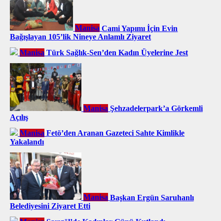
Manisa
Cami Yapımı İçin Evin
Bağışlayan 105’lik Nineye Anlamlı Ziyaret
Manisa
Türk Sağlık-Sen’den Kadın Üyelerine Jest
Manisa
Şehzadelerpark’a Görkemli
Açılış
Manisa
Fetö’den Aranan Gazeteci Sahte Kimlikle
Yakalandı
Manisa
Başkan Ergün Saruhanlı
Belediyesini Ziyaret Etti