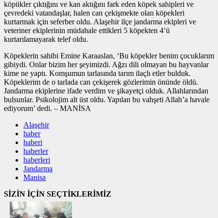
köpükler çıktığını ve kan aktığını fark eden köpek sahipleri ve
çevredeki vatandaşlar, halen can çekişmekte olan köpekleri
kurtarmak için seferber oldu. Alaşehir ilçe jandarma ekipleri ve
veteriner ekiplerinin müdahale ettikleri 5 köpekten 4’ü
kurtarılamayarak telef oldu.
Köpeklerin sahibi Emine Karaaslan, ‘Bu köpekler benim çocuklarım
gibiydi. Onlar bizim her şeyimizdi. Ağzı dili olmayan bu hayvanlar
kime ne yaptı. Komşumun tarlasında tarım ilaçlı etler bulduk.
Köpeklerim de o tarlada can çekişerek gözlerimin önünde öldü.
Jandarma ekiplerine ifade verdim ve şikayetçi olduk. Allahlarından
bulsunlar. Psikolojim alt üst oldu. Yapılan bu vahşeti Allah’a havale
ediyorum’ dedi. – MANİSA
Alaşehir
haber
haberi
haberler
haberleri
Jandarma
Manisa
SİZİN İÇİN SEÇTİKLERİMİZ