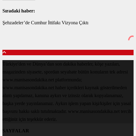
Sıradaki haber:
Şehzadeler’de Cumhur İttifakı Vizyona Çıktı
Türkiye'den ve Dünya’dan son dakika haberler, köşe yazıları,
magazinden siyasete, spordan seyahate bütün konuların tek adresi
www.manisasondakika.net platformunda;
www.manisasondakika.net haber içerikleri kaynak gösterilmeden
alıntı yapılamaz, kanuna aykırı ve izinsiz olarak kopyalanamaz,
başka yerde yayınlanamaz. Aykırı işlem yapan kişi/kişiler için yasal
başvuru hakkı saklı tutulmaktadır. www.manisasondakika.net tercih
ettiğiniz için teşekkür ederiz.
SAYFALAR