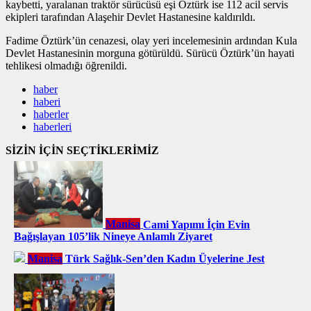
kaybetti, yaralanan traktör sürücüsü eşi Öztürk ise 112 acil servis
ekipleri tarafından Alaşehir Devlet Hastanesine kaldırıldı.
Fadime Öztürk’ün cenazesi, olay yeri incelemesinin ardından Kula
Devlet Hastanesinin morguna götürüldü. Sürücü Öztürk’ün hayati
tehlikesi olmadığı öğrenildi.
haber
haberi
haberler
haberleri
SİZİN İÇİN SEÇTİKLERİMİZ
Manisa
Cami Yapımı İçin Evin
Bağışlayan 105’lik Nineye Anlamlı Ziyaret
Manisa
Türk Sağlık-Sen’den Kadın Üyelerine Jest