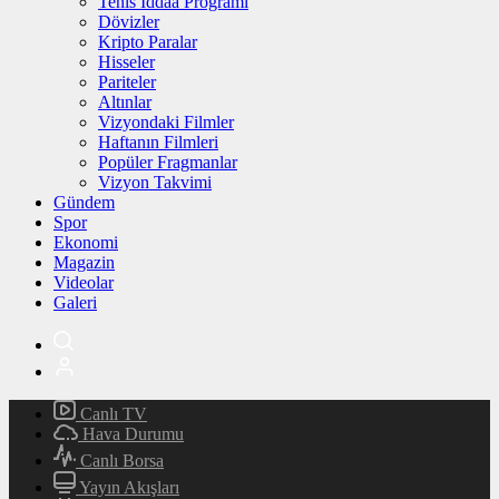
Tenis İddaa Programı
Dövizler
Kripto Paralar
Hisseler
Pariteler
Altınlar
Vizyondaki Filmler
Haftanın Filmleri
Popüler Fragmanlar
Vizyon Takvimi
Gündem
Spor
Ekonomi
Magazin
Videolar
Galeri
Canlı TV
Hava Durumu
Canlı Borsa
Yayın Akışları