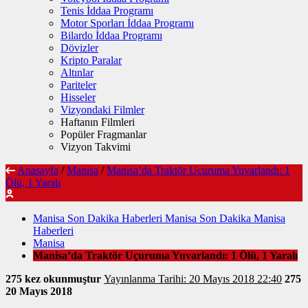
Tenis İddaa Programı
Motor Sporları İddaa Programı
Bilardo İddaa Programı
Dövizler
Kripto Paralar
Altınlar
Pariteler
Hisseler
Vizyondaki Filmler
Haftanın Filmleri
Popüler Fragmanlar
Vizyon Takvimi
Anasayfa
/
Manisa
/
Manisa’da Traktör Uçuruma Yuvarlandı: 1
Ölü, 1 Yaralı
Manisa Son Dakika Haberleri Manisa Son Dakika Manisa
Haberleri
Manisa
Manisa’da Traktör Uçuruma Yuvarlandı: 1 Ölü, 1 Yaralı
275 kez okunmuştur
Yayınlanma Tarihi: 20 Mayıs 2018 22:40
275
20 Mayıs 2018