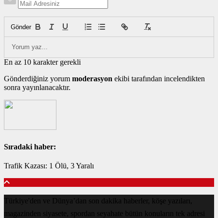
Gönder
En az 10 karakter gerekli
Gönderdiğiniz yorum
moderasyon
ekibi tarafından incelendikten
sonra yayınlanacaktır.
Sıradaki haber:
Trafik Kazası: 1 Ölü, 3 Yaralı
Türkiye'den ve Dünya’dan son dakika haberler, köşe yazıları,
magazinden siyasete, spordan seyahate bütün konuların tek adresi