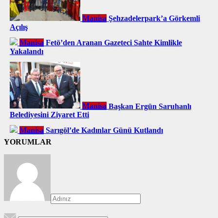
Manisa
Şehzadelerpark’a Görkemli
Açılış
Manisa
Fetö’den Aranan Gazeteci Sahte Kimlikle
Yakalandı
Manisa
Başkan Ergün Saruhanlı
Belediyesini Ziyaret Etti
Manisa
Sarıgöl’de Kadınlar Günü Kutlandı
YORUMLAR