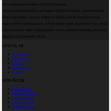
www.manisasondakika.net platformunda;
www.manisasondakika.net haber içerikleri kaynak gösterilmeden
alıntı yapılamaz, kanuna aykırı ve izinsiz olarak kopyalanamaz,
başka yerde yayınlanamaz. Aykırı işlem yapan kişi/kişiler için yasal
başvuru hakkı saklı tutulmaktadır. www.manisasondakika.net tercih
ettiğiniz için teşekkür ederiz.
SAYFALAR
Üye Girişi
Üye Kaydı
Künye
Hakkımızda
İletişim
SERVİSLER
Futbol İddaa
Basketbol İddaa
Hentbol İddaa
Bilardo İddaa
Voleybol İddaa