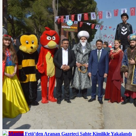
Manisa
Fetö’den Aranan Gazeteci Sahte Kimlikle Yakalandı