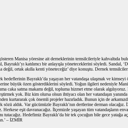
eren Manisa yöresine ait derneklerinin temsilcileriyle kahvaltıda buluşt
 Bayraklı’yı katılımcı bir anlayışla yöneteceklerini söyledi. Sandal, ‘D
la değil, ortak akılla kenti yöneteceğiz’ diye konuştu. Dernek temsilcile
 tek hedeflerinin Bayraklı’da yaşayan her vatandaşa ulaşmak ve kimseyi
lerine büyük özen gösterdiklerini söyledi. Yoğun ilgileri nedeniyle Mani
pluma caka satma makamı değil, topluma hizmet etme olarak algılıyoruz
leştirmek yok. Biz kim olursa olsun ihtiyacı olan her vatandaşın yanın
den kurtararak çok önemli projeler hazırladık. Bunun için de arkamızd
sözü aldık. Var gücümüzle Bayraklı’nın dertlerine derman olacağız. İ
. Herkese eşit davranacağız. İlçemizde yaşayan tüm vatandaşların envan
rını tutacağız. Hedefimiz Bayraklı’da bir tek çocuğun bile gece yatağa 
san.’ – İZMİR