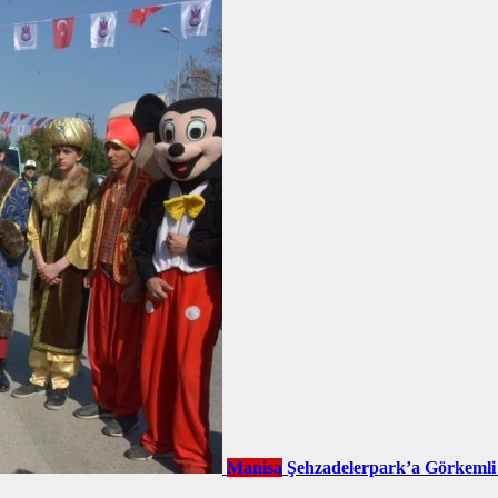
Manisa
Şehzadelerpark’a Görkemli 