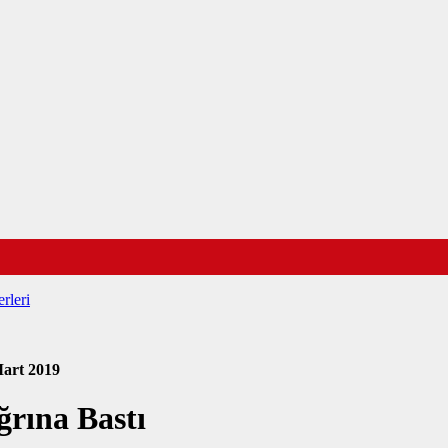
rleri
art 2019
ğrına Bastı