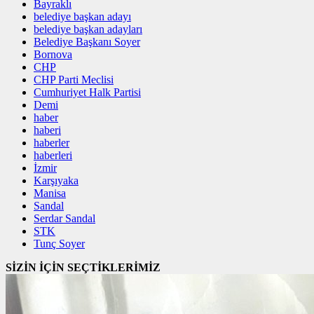
Bayraklı
belediye başkan adayı
belediye başkan adayları
Belediye Başkanı Soyer
Bornova
CHP
CHP Parti Meclisi
Cumhuriyet Halk Partisi
Demi
haber
haberi
haberler
haberleri
İzmir
Karşıyaka
Manisa
Sandal
Serdar Sandal
STK
Tunç Soyer
SİZİN İÇİN SEÇTİKLERİMİZ