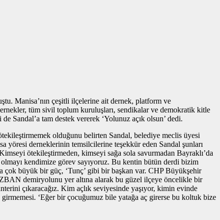
u. Manisa’nın çeşitli ilçelerine ait dernek, platform ve
ernekler, tüm sivil toplum kuruluşları, sendikalar ve demokratik kitle
ri de Sandal’a tam destek vererek ‘Yolunuz açık olsun’ dedi.
 ötekileştirmemek olduğunu belirten Sandal, belediye meclis üyesi
sa yöresi derneklerinin temsilcilerine teşekkür eden Sandal şunları
. Kimseyi ötekileştirmeden, kimseyi sağa sola savurmadan Bayraklı’da
da olmayı kendimize görev sayıyoruz. Bu kentin bütün derdi bizim
a çok büyük bir güç, ‘Tunç’ gibi bir başkan var. CHP Büyükşehir
ZBAN demiryolunu yer altına alarak bu güzel ilçeye öncelikle bir
terini çıkaracağız. Kim açlık seviyesinde yaşıyor, kimin evinde
aç girmemesi. ‘Eğer bir çocuğumuz bile yatağa aç girerse bu koltuk bize