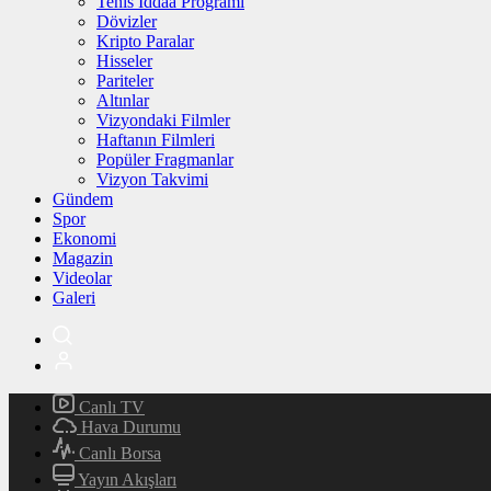
Tenis İddaa Programı
Dövizler
Kripto Paralar
Hisseler
Pariteler
Altınlar
Vizyondaki Filmler
Haftanın Filmleri
Popüler Fragmanlar
Vizyon Takvimi
Gündem
Spor
Ekonomi
Magazin
Videolar
Galeri
Canlı TV
Hava Durumu
Canlı Borsa
Yayın Akışları