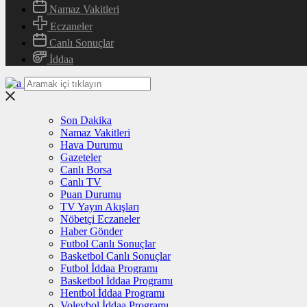
Namaz Vakitleri
Eczaneler
Canlı Sonuçlar
İddaa
Son Dakika
Namaz Vakitleri
Hava Durumu
Gazeteler
Canlı Borsa
Canlı TV
Puan Durumu
TV Yayın Akışları
Nöbetçi Eczaneler
Haber Gönder
Futbol Canlı Sonuçlar
Basketbol Canlı Sonuçlar
Futbol İddaa Programı
Basketbol İddaa Programı
Hentbol İddaa Programı
Voleybol İddaa Programı