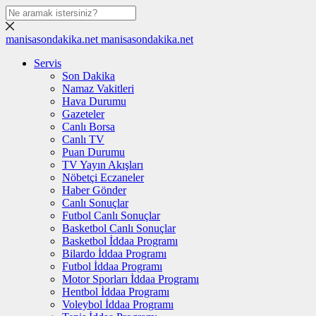
manisasondakika.net
manisasondakika.net
Servis
Son Dakika
Namaz Vakitleri
Hava Durumu
Gazeteler
Canlı Borsa
Canlı TV
Puan Durumu
TV Yayın Akışları
Nöbetçi Eczaneler
Haber Gönder
Canlı Sonuçlar
Futbol Canlı Sonuçlar
Basketbol Canlı Sonuçlar
Basketbol İddaa Programı
Bilardo İddaa Programı
Futbol İddaa Programı
Motor Sporları İddaa Programı
Hentbol İddaa Programı
Voleybol İddaa Programı