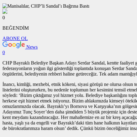
0
BEĞENDİM
ABONE OL
News
0
CHP Bayraklı Belediye Başkan Adayı Serdar Sandal, kentte faaliyet göst
federasyonların yoğun ilgi gösterdiği toplantıda konuşan Serdar Sandal,
örgütlerini, belediyenin rehberi haline getireceğiz. Tek adam mantığıy
İnancı, kimliği, mezhebi, etnik kökeni, siyasi görüşü ne olursa olsun
listelerini oluştururken, bu nedenle toplumun her kesimini temsil etme
söyledi: ‘Bizim çıktığımız yol hizmet yolu. Belediye başkanlığını to
herkese eşit hizmet etmek istiyoruz. Bizim ahlakımızda kimseyi öteki
omuzlarımızda olacak. Bayraklı’yı Bornova ve Karşıyaka’nın gölgesin
Adayımız Tunç Soyer’den daha şimdiden 5 büyük projemiz için destek 
kent meydanı kazandıracağız. Her mahallemize en az bir kreş açacağız
hasta, yaşlı ya da engelli var Bayraklı’daki tüm hane halkının kayıtla
de bürokratlarımıza haram olsun’ dedik. Çünkü bizim önceliğimiz in