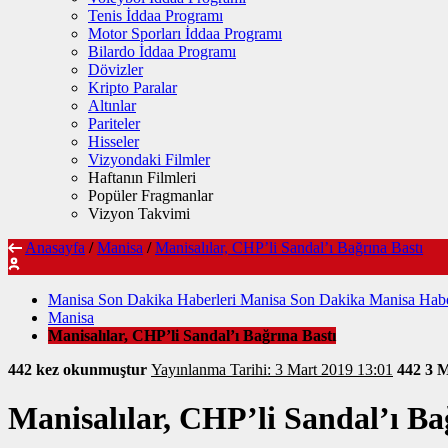
Tenis İddaa Programı
Motor Sporları İddaa Programı
Bilardo İddaa Programı
Dövizler
Kripto Paralar
Altınlar
Pariteler
Hisseler
Vizyondaki Filmler
Haftanın Filmleri
Popüler Fragmanlar
Vizyon Takvimi
Anasayfa
/
Manisa
/
Manisalılar, CHP’li Sandal’ı Bağrına Bastı
Manisa Son Dakika Haberleri Manisa Son Dakika Manisa Habe
Manisa
Manisalılar, CHP’li Sandal’ı Bağrına Bastı
442 kez okunmuştur
Yayınlanma Tarihi: 3 Mart 2019 13:01
442
3 M
Manisalılar, CHP’li Sandal’ı Ba