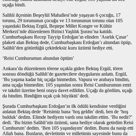
uçağa bindi.
Salihli ilçesinin Beşeylül Mahallesi’nde yaşayan 6 çocuğu, 17
torunu, 29 torununun çocuğu ve 13 torununun torunu olan 105
yaşındaki Bektaş Ergül, Beştepe Millet Kongre ve Kültür
Merkezi’nde düzenlenen Birinci Yaşlılık Şurası’na katıldı.
Cumhurbaşkanı Recep Tayyip Erdoğan’ın elinden ‘Asırlık Çınar’
plaketi alan Bektaş dede, Cumhurbaşkanı Erdoğan’ı alnından öpüp,
Salihli’den götürdüğü çekirdeksiz kuru üzümü hediye etti.
‘Reisi Cumhurumun alnından öptüm’
Ankara’da düzenlenen törene uçakla giden Bektaş Ergül, tören
sonrası döndüğü Salihli’de gazetecilere duygularını anlattı. Ergül,
‘Bu yaşıma kadar hiç uçağa binmedim. Vapura ve arabaya bindim,
ama uçağa binmedim. 105 yaşından sonra Reisi Cumhurumun emri
ve takdiri üzerine beni oraya davet edildim. Uçağı da gördüm, uçağı
da bindim. Bindiğim uçak çok büyüktü’ dedi.
Şurada Cumhurbaşkanı Erdoğan’ın ilk ödülü kendisine verdiğini
anlatan Bektaş dede ‘Reisimiz bana ‘hoş geldin’ dedi, ben de ‘hoş
bulduk’ dedim. Elimde hediyem vardı onu takdim ettim. ‘Bu nedir?’
dedi. ‘Bu bizim Salihli’nin üzümü, sana hediye olarak getirdim Reisi
Cumhurum’ dedim. ‘Ben 105 yaşındayım’ dedim. Bunu da nasip etti
Allah bana. Bunların, devletimin ve milletimin sayesinde bunu da