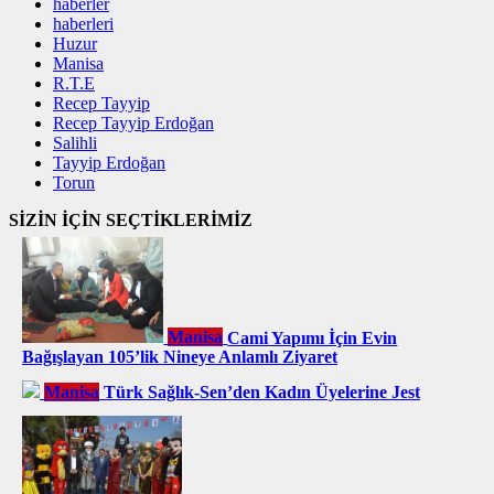
haberler
haberleri
Huzur
Manisa
R.T.E
Recep Tayyip
Recep Tayyip Erdoğan
Salihli
Tayyip Erdoğan
Torun
SİZİN İÇİN SEÇTİKLERİMİZ
Manisa
Cami Yapımı İçin Evin
Bağışlayan 105’lik Nineye Anlamlı Ziyaret
Manisa
Türk Sağlık-Sen’den Kadın Üyelerine Jest