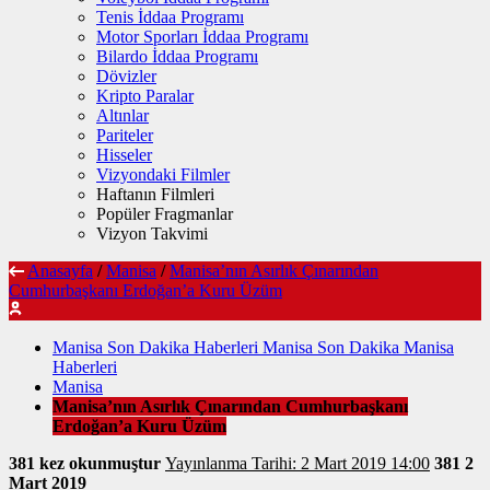
Tenis İddaa Programı
Motor Sporları İddaa Programı
Bilardo İddaa Programı
Dövizler
Kripto Paralar
Altınlar
Pariteler
Hisseler
Vizyondaki Filmler
Haftanın Filmleri
Popüler Fragmanlar
Vizyon Takvimi
Anasayfa
/
Manisa
/
Manisa’nın Asırlık Çınarından
Cumhurbaşkanı Erdoğan’a Kuru Üzüm
Manisa Son Dakika Haberleri Manisa Son Dakika Manisa
Haberleri
Manisa
Manisa’nın Asırlık Çınarından Cumhurbaşkanı
Erdoğan’a Kuru Üzüm
381 kez okunmuştur
Yayınlanma Tarihi: 2 Mart 2019 14:00
381
2
Mart 2019