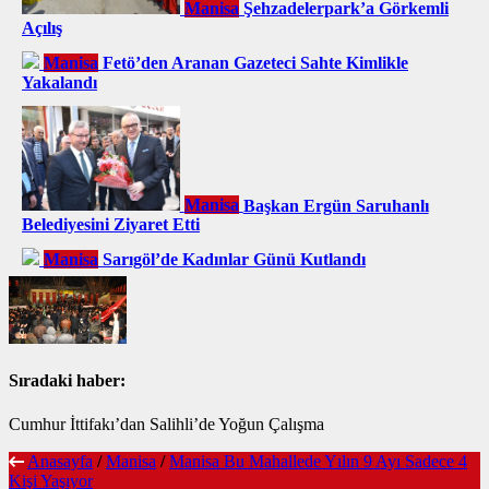
Manisa
Şehzadelerpark’a Görkemli
Açılış
Manisa
Fetö’den Aranan Gazeteci Sahte Kimlikle
Yakalandı
Manisa
Başkan Ergün Saruhanlı
Belediyesini Ziyaret Etti
Manisa
Sarıgöl’de Kadınlar Günü Kutlandı
Sıradaki haber:
Cumhur İttifakı’dan Salihli’de Yoğun Çalışma
Anasayfa
/
Manisa
/
Manisa Bu Mahallede Yılın 9 Ayı Sadece 4
Kişi Yaşıyor