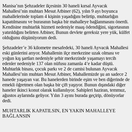
Manisa’nın Şehzadeler ilçesinin 30 haneli kırsal Ayvacık
Mahallesi’nin muhtarı Mesut Atbiner (62), yılın 9 ayı boyunca
mahallelerinde toplam 4 kişinin yaşadığını belirtip, muhtarlığın
kapatılmasını ve burasının başka bir mahalleye bağlanmasını önerdi.
Kendisine muhtarlık hizmeti nedeniyle maaş ödendiğini, sigortasının
yatırıldığını belirten Atbiner, Bunun devlete gereksiz yere yük, külfet
olduğunu düşünüyorum dedi.
Şehzadeler’e 36 kilometre mesafedeki, 30 haneli Ayvacık Mahallesi
eski günlerini arıyor. Mahallenin ilçe merkezine uzak olması ve
yoğun kış şartları nedeniyle şehir merkezinde yaşamayı tercih
edenler nedeniyle 137 olan nüfusu zamanla 4’e kadar düştü.
Muhtarlık binası, çocuk parkı ve 2 de camisi bulunan Ayvacık
Mahallesi’nin muhtarı Mesut Atbiner, Mahallemizde şu an sadece 2
hanede yaşayan var. Bu hanelerden birinde eşim ve ben diğerinde de
emekli öğretmen olan başka bir çift yaşıyor. Bunun dışındaki diğer
haneler ikinci konut olarak kullanılıyor. Sahipleri haziran, temmuz,
ağustos aylarında geliyor. Yılın 3 ayını burada geçirip, dönüyorlar
dedi.
MUHTARLIK KAPATILSIN, EN YAKIN MAHALLEYE
BAĞLANSIN
Mahallelerini ‘hayalet mahalle’ olarak niteleyen iki çocuk babası
Muhtar Atbiner, Mahallemizde durum uzun yıllardır böyle. Yılın 9