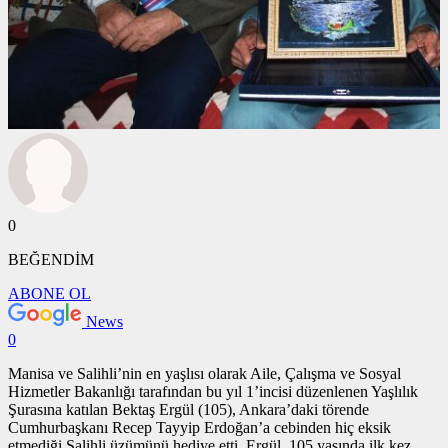
0
BEĞENDİM
ABONE OL
News
0
Manisa ve Salihli’nin en yaşlısı olarak Aile, Çalışma ve Sosyal
Hizmetler Bakanlığı tarafından bu yıl 1’incisi düzenlenen Yaşlılık
Şurasına katılan Bektaş Ergül (105), Ankara’daki törende
Cumhurbaşkanı Recep Tayyip Erdoğan’a cebinden hiç eksik
etmediği Salihli üzümünü hediye etti. Ergül, 105 yaşında ilk kez