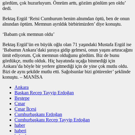
gördüm, çok huzurluyum. Ömrüm arttı, gözüm gönlüm şen oldu’
dedi.
Bektaş Ergül ‘Reisi Cumhurum benim alnımdan öptü, ben de onun
alnından öptüm. Memnun ayrıldık birbirimizden’ diye konuştu.
‘Babam çok memnun oldu’
Bektaş Ergül’ün en büyük oğlu olan 71 yaşındaki Mustafa Ergül ise
‘Babamın Ankara’daki şuraya gidip gelmesi, onun yaşını artıracağını
ümit ediyorum. Çok memnun olduğunu gördüm. Biz de bunu
gördükçe, mutlu olduk. Hiç hayatında uçağa binmediği için
Ankara’da böyle bir yerlere gitmediği için de yine çok mutlu oldu.
Bizi de aynı şekilde mutlu etti. Sağolsunlar bizi götürenler’ şeklinde
konuştu. – MANİSA
Ankara
Başkan Recep Tayyip Erdoğan
Beştepe
Çınar
Çınar İlçesi
Cumhurbaşkanı Erdoğan
Cumhurbaşkanı Recep Tayyip Erdoğan
haber
haberi