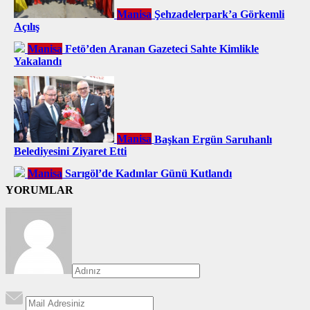
Manisa
Şehzadelerpark’a Görkemli
Açılış
Manisa
Fetö’den Aranan Gazeteci Sahte Kimlikle
Yakalandı
Manisa
Başkan Ergün Saruhanlı
Belediyesini Ziyaret Etti
Manisa
Sarıgöl’de Kadınlar Günü Kutlandı
YORUMLAR