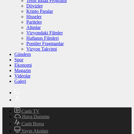
Tenis İddaa Programı
Dövizler
Kripto Paralar
Hisseler
Pariteler
Altınlar
Vizyondaki Filmler
Haftanın Filmleri
Popüler Fragmanlar
Vizyon Takvimi
Gündem
Spor
Ekonomi
Magazin
Videolar
Galeri
Canlı TV
Hava Durumu
Canlı Borsa
Yayın Akışları