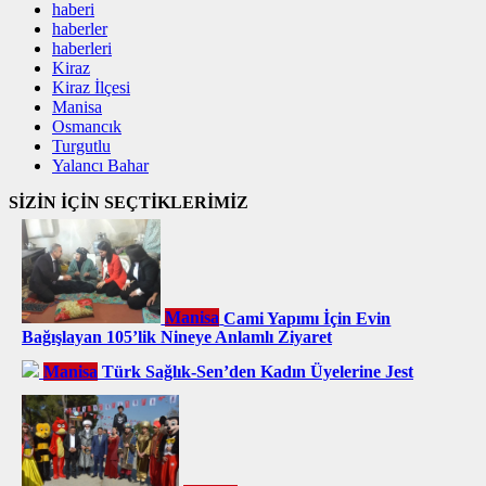
haberi
haberler
haberleri
Kiraz
Kiraz İlçesi
Manisa
Osmancık
Turgutlu
Yalancı Bahar
SİZİN İÇİN SEÇTİKLERİMİZ
Manisa
Cami Yapımı İçin Evin
Bağışlayan 105’lik Nineye Anlamlı Ziyaret
Manisa
Türk Sağlık-Sen’den Kadın Üyelerine Jest