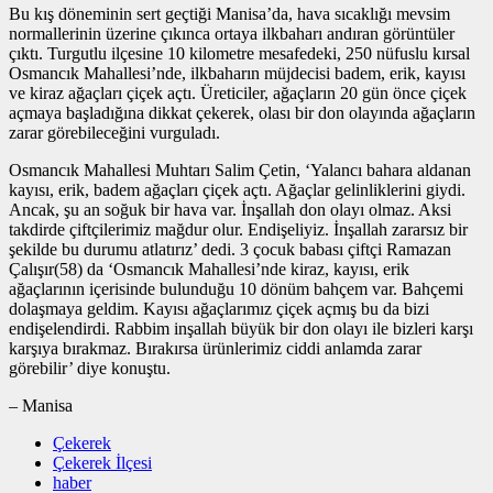
Bu kış döneminin sert geçtiği Manisa’da, hava sıcaklığı mevsim
normallerinin üzerine çıkınca ortaya ilkbaharı andıran görüntüler
çıktı. Turgutlu ilçesine 10 kilometre mesafedeki, 250 nüfuslu kırsal
Osmancık Mahallesi’nde, ilkbaharın müjdecisi badem, erik, kayısı
ve kiraz ağaçları çiçek açtı. Üreticiler, ağaçların 20 gün önce çiçek
açmaya başladığına dikkat çekerek, olası bir don olayında ağaçların
zarar görebileceğini vurguladı.
Osmancık Mahallesi Muhtarı Salim Çetin, ‘Yalancı bahara aldanan
kayısı, erik, badem ağaçları çiçek açtı. Ağaçlar gelinliklerini giydi.
Ancak, şu an soğuk bir hava var. İnşallah don olayı olmaz. Aksi
takdirde çiftçilerimiz mağdur olur. Endişeliyiz. İnşallah zararsız bir
şekilde bu durumu atlatırız’ dedi. 3 çocuk babası çiftçi Ramazan
Çalışır(58) da ‘Osmancık Mahallesi’nde kiraz, kayısı, erik
ağaçlarının içerisinde bulunduğu 10 dönüm bahçem var. Bahçemi
dolaşmaya geldim. Kayısı ağaçlarımız çiçek açmış bu da bizi
endişelendirdi. Rabbim inşallah büyük bir don olayı ile bizleri karşı
karşıya bırakmaz. Bırakırsa ürünlerimiz ciddi anlamda zarar
görebilir’ diye konuştu.
– Manisa
Çekerek
Çekerek İlçesi
haber