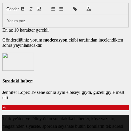
Gönder
En az 10 karakter gerekli
Gönderdiğiniz yorum
moderasyon
ekibi tarafından incelendikten
sonra yayınlanacaktır.
Sıradaki haber:
Jennifer Lopez 19 sene sonra aynı elbiseyi giydi, güzelliğiyle mest
etti
Türkiye'den ve Dünya’dan son dakika haberler, köşe yazıları,
magazinden siyasete, spordan seyahate bütün konuların tek adresi