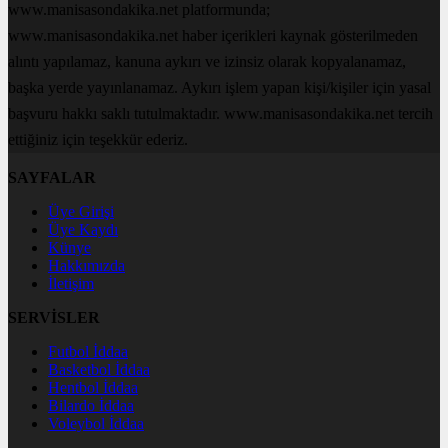
www.manisasondakika.net platformunda;
www.manisasondakika.net haber içerikleri kaynak gösterilmeden
alıntı yapılamaz, kanuna aykırı ve izinsiz olarak kopyalanamaz,
başka yerde yayınlanamaz. Aykırı işlem yapan kişi/kişiler için yasal
başvuru hakkı saklı tutulmaktadır. www.manisasondakika.net tercih
ettiğiniz için teşekkür ederiz.
SAYFALAR
Üye Girişi
Üye Kaydı
Künye
Hakkımızda
İletişim
SERVİSLER
Futbol İddaa
Basketbol İddaa
Hentbol İddaa
Bilardo İddaa
Voleybol İddaa