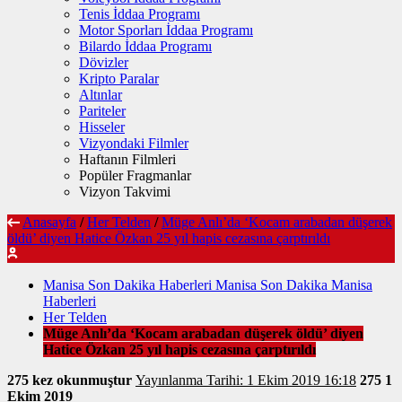
Tenis İddaa Programı
Motor Sporları İddaa Programı
Bilardo İddaa Programı
Dövizler
Kripto Paralar
Altınlar
Pariteler
Hisseler
Vizyondaki Filmler
Haftanın Filmleri
Popüler Fragmanlar
Vizyon Takvimi
Anasayfa
/
Her Telden
/
Müge Anlı’da ‘Kocam arabadan düşerek
öldü’ diyen Hatice Özkan 25 yıl hapis cezasına çarptırıldı
Manisa Son Dakika Haberleri Manisa Son Dakika Manisa
Haberleri
Her Telden
Müge Anlı’da ‘Kocam arabadan düşerek öldü’ diyen
Hatice Özkan 25 yıl hapis cezasına çarptırıldı
275 kez okunmuştur
Yayınlanma Tarihi: 1 Ekim 2019 16:18
275
1
Ekim 2019