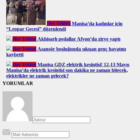
Her Telden
Manisa’da kadınlar için
“Leopar Gecesi” düzenlendi
Her Telden
Akhisarlı pedallar Afyon’da zirve yaptı
Her Telden
Asansör boşluğunda sıkışan genç hayatını
kaybetti
Her Telden
Manisa GDZ elektrik kesintisi! 12-13 Mayıs
Manisa’da elektrik kesintisi son dakika ne zaman bitecek,
elektrikler ne zaman gelecek?
YORUMLAR