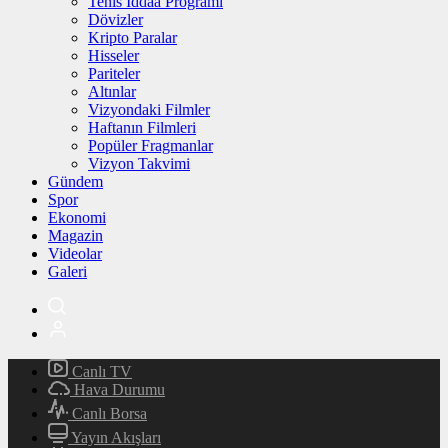
Tenis İddaa Programı
Dövizler
Kripto Paralar
Hisseler
Pariteler
Altınlar
Vizyondaki Filmler
Haftanın Filmleri
Popüler Fragmanlar
Vizyon Takvimi
Gündem
Spor
Ekonomi
Magazin
Videolar
Galeri
Canlı TV
Hava Durumu
Canlı Borsa
Yayın Akışları