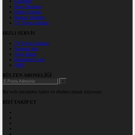
Gazeteler
Hava Durumu
Haber Gönder
Namaz Vakitleri
TV Yayın Akışları
HIZLI SERVİS
TV Yayın Akışları
Yazarlar Site
Tenis İddaa
Basketbol Canlı
AMP
BÜLTEN ABONELİĞİ
+
Bu web sitesinden haber ve ebülten almak istiyorum
BİZİ TAKİP ET