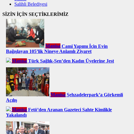
Salihli Belediyesi
SİZİN İÇİN SEÇTİKLERİMİZ
Manisa
Cami Yapımı İçin Evin
Bağışlayan 105’lik Nineye Anlamlı Ziyaret
Manisa
Türk Sağlık-Sen’den Kadın Üyelerine Jest
Manisa
Şehzadelerpark’a Görkemli
Açılış
Manisa
Fetö’den Aranan Gazeteci Sahte Kimlikle
Yakalandı