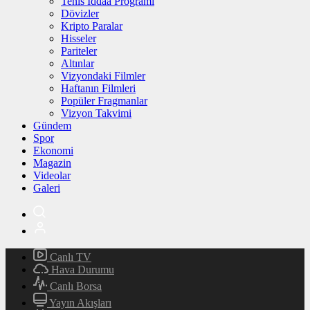
Tenis İddaa Programı
Dövizler
Kripto Paralar
Hisseler
Pariteler
Altınlar
Vizyondaki Filmler
Haftanın Filmleri
Popüler Fragmanlar
Vizyon Takvimi
Gündem
Spor
Ekonomi
Magazin
Videolar
Galeri
Canlı TV
Hava Durumu
Canlı Borsa
Yayın Akışları