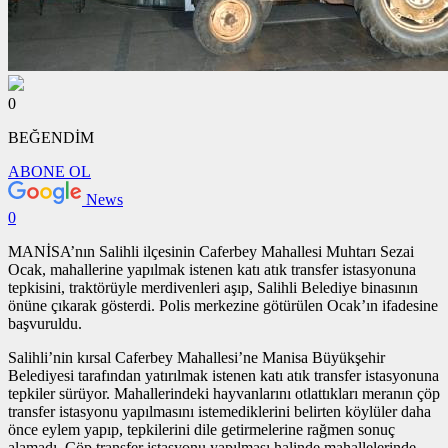
0
BEĞENDİM
ABONE OL
News
0
MANİSA’nın Salihli ilçesinin Caferbey Mahallesi Muhtarı Sezai
Ocak, mahallerine yapılmak istenen katı atık transfer istasyonuna
tepkisini, traktörüyle merdivenleri aşıp, Salihli Belediye binasının
önüne çıkarak gösterdi. Polis merkezine götürülen Ocak’ın ifadesine
başvuruldu.
Salihli’nin kırsal Caferbey Mahallesi’ne Manisa Büyükşehir
Belediyesi tarafından yatırılmak istenen katı atık transfer istasyonuna
tepkiler sürüyor. Mahallerindeki hayvanlarını otlattıkları meranın çöp
transfer istasyonu yapılmasını istemediklerini belirten köylüler daha
önce eylem yapıp, tepkilerini dile getirmelerine rağmen sonuç
alamadı. Çöp transfer istasyonu yapılması halinde mahallelerinde