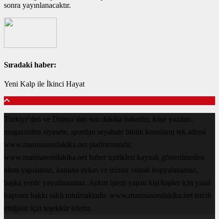
sonra yayınlanacaktır.
Sıradaki haber:
Yeni Kalp ile İkinci Hayat
Türkiye'den ve Dünya’dan son dakika haberler, köşe yazıları,
magazinden siyasete, spordan seyahate bütün konuların tek adresi
www.manisasondakika.net platformunda;
www.manisasondakika.net haber içerikleri kaynak gösterilmeden
alıntı yapılamaz, kanuna aykırı ve izinsiz olarak kopyalanamaz,
başka yerde yayınlanamaz. Aykırı işlem yapan kişi/kişiler için yasal
başvuru hakkı saklı tutulmaktadır. www.manisasondakika.net tercih
ettiğiniz için teşekkür ederiz.