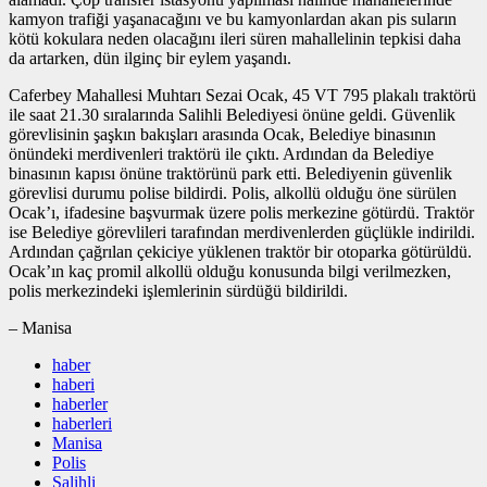
kamyon trafiği yaşanacağını ve bu kamyonlardan akan pis suların
kötü kokulara neden olacağını ileri süren mahallelinin tepkisi daha
da artarken, dün ilginç bir eylem yaşandı.
Caferbey Mahallesi Muhtarı Sezai Ocak, 45 VT 795 plakalı traktörü
ile saat 21.30 sıralarında Salihli Belediyesi önüne geldi. Güvenlik
görevlisinin şaşkın bakışları arasında Ocak, Belediye binasının
önündeki merdivenleri traktörü ile çıktı. Ardından da Belediye
binasının kapısı önüne traktörünü park etti. Belediyenin güvenlik
görevlisi durumu polise bildirdi. Polis, alkollü olduğu öne sürülen
Ocak’ı, ifadesine başvurmak üzere polis merkezine götürdü. Traktör
ise Belediye görevlileri tarafından merdivenlerden güçlükle indirildi.
Ardından çağrılan çekiciye yüklenen traktör bir otoparka götürüldü.
Ocak’ın kaç promil alkollü olduğu konusunda bilgi verilmezken,
polis merkezindeki işlemlerinin sürdüğü bildirildi.
– Manisa
haber
haberi
haberler
haberleri
Manisa
Polis
Salihli