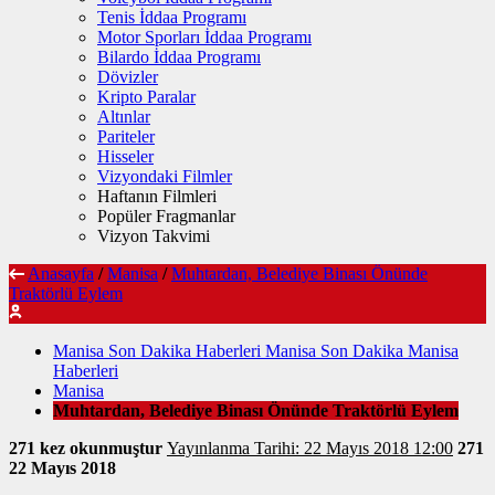
Tenis İddaa Programı
Motor Sporları İddaa Programı
Bilardo İddaa Programı
Dövizler
Kripto Paralar
Altınlar
Pariteler
Hisseler
Vizyondaki Filmler
Haftanın Filmleri
Popüler Fragmanlar
Vizyon Takvimi
Anasayfa
/
Manisa
/
Muhtardan, Belediye Binası Önünde
Traktörlü Eylem
Manisa Son Dakika Haberleri Manisa Son Dakika Manisa
Haberleri
Manisa
Muhtardan, Belediye Binası Önünde Traktörlü Eylem
271 kez okunmuştur
Yayınlanma Tarihi: 22 Mayıs 2018 12:00
271
22 Mayıs 2018