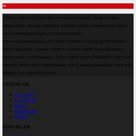
Türkiye'den ve Dünya’dan son dakika haberler, köşe yazıları,
magazinden siyasete, spordan seyahate bütün konuların tek adresi
www.manisasondakika.net platformunda;
www.manisasondakika.net haber içerikleri kaynak gösterilmeden
alıntı yapılamaz, kanuna aykırı ve izinsiz olarak kopyalanamaz,
başka yerde yayınlanamaz. Aykırı işlem yapan kişi/kişiler için yasal
başvuru hakkı saklı tutulmaktadır. www.manisasondakika.net tercih
ettiğiniz için teşekkür ederiz.
SAYFALAR
Üye Girişi
Üye Kaydı
Künye
Hakkımızda
İletişim
SERVİSLER