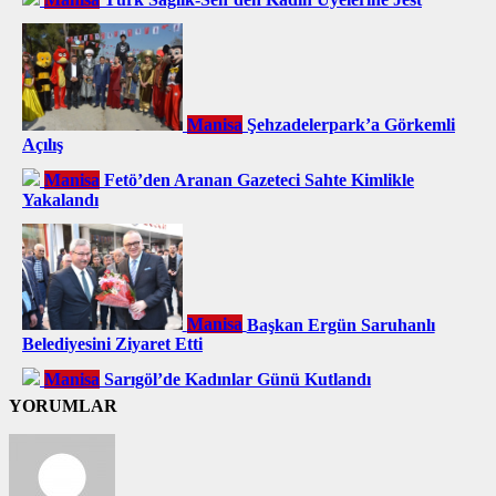
Manisa
Şehzadelerpark’a Görkemli
Açılış
Manisa
Fetö’den Aranan Gazeteci Sahte Kimlikle
Yakalandı
Manisa
Başkan Ergün Saruhanlı
Belediyesini Ziyaret Etti
Manisa
Sarıgöl’de Kadınlar Günü Kutlandı
YORUMLAR