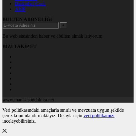
Basketbol Canlı
AMP
BÜLTEN ABONELİĞİ
+
Bu web sitesinden haber ve ebülten almak istiyorum
BİZİ TAKİP ET
www.manisasondakika.net
Veri politikasındaki amaçlarla sınırlı ve mevzuata uygun şekilde
çerez konumlandırmaktayız. Detaylar için
veri politikamızı
inceleyebilirsiniz.