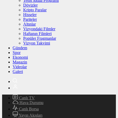
Tenis İddaa Programı
Dövizler
Kripto Paralar
Hisseler
Pariteler
Altınlar
Vizyondaki Filmler
Haftanın Filmleri
Popüler Fragmanlar
Vizyon Takvimi
Gündem
Spor
Ekonomi
Magazin
Videolar
Galeri
Canlı TV
Hava Durumu
Canlı Borsa
Yayın Akışları