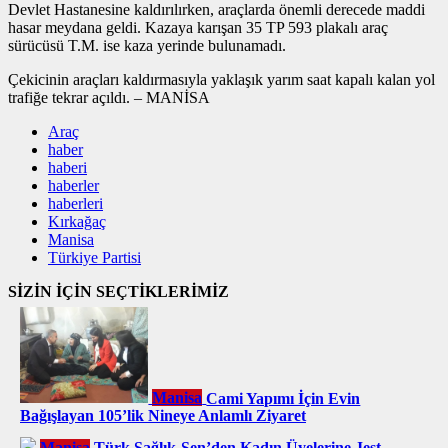
Devlet Hastanesine kaldırılırken, araçlarda önemli derecede maddi
hasar meydana geldi. Kazaya karışan 35 TP 593 plakalı araç
sürücüsü T.M. ise kaza yerinde bulunamadı.
Çekicinin araçları kaldırmasıyla yaklaşık yarım saat kapalı kalan yol
trafiğe tekrar açıldı. – MANİSA
Araç
haber
haberi
haberler
haberleri
Kırkağaç
Manisa
Türkiye Partisi
SİZİN İÇİN SEÇTİKLERİMİZ
Manisa
Cami Yapımı İçin Evin
Bağışlayan 105’lik Nineye Anlamlı Ziyaret
Manisa
Türk Sağlık-Sen’den Kadın Üyelerine Jest