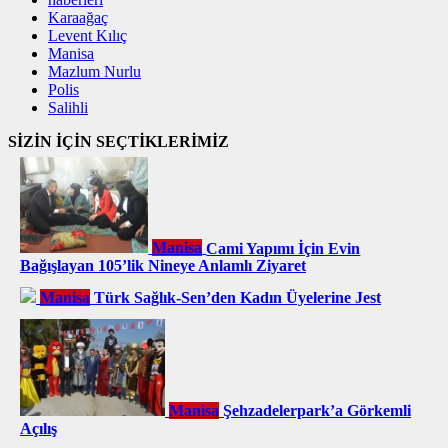
Karaağaç
Levent Kılıç
Manisa
Mazlum Nurlu
Polis
Salihli
SİZİN İÇİN SEÇTİKLERİMİZ
Manisa
Cami Yapımı İçin Evin
Bağışlayan 105’lik Nineye Anlamlı Ziyaret
Manisa
Türk Sağlık-Sen’den Kadın Üyelerine Jest
Manisa
Şehzadelerpark’a Görkemli
Açılış