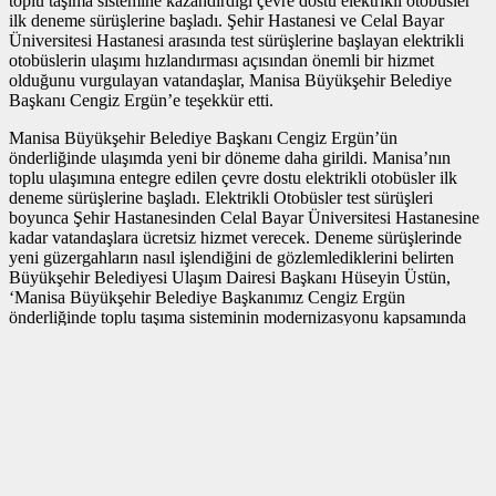
toplu taşıma sistemine kazandırdığı çevre dostu elektrikli otobüsler
ilk deneme sürüşlerine başladı. Şehir Hastanesi ve Celal Bayar
Üniversitesi Hastanesi arasında test sürüşlerine başlayan elektrikli
otobüslerin ulaşımı hızlandırması açısından önemli bir hizmet
olduğunu vurgulayan vatandaşlar, Manisa Büyükşehir Belediye
Başkanı Cengiz Ergün’e teşekkür etti.
Manisa Büyükşehir Belediye Başkanı Cengiz Ergün’ün
önderliğinde ulaşımda yeni bir döneme daha girildi. Manisa’nın
toplu ulaşımına entegre edilen çevre dostu elektrikli otobüsler ilk
deneme sürüşlerine başladı. Elektrikli Otobüsler test sürüşleri
boyunca Şehir Hastanesinden Celal Bayar Üniversitesi Hastanesine
kadar vatandaşlara ücretsiz hizmet verecek. Deneme sürüşlerinde
yeni güzergahların nasıl işlendiğini de gözlemlediklerini belirten
Büyükşehir Belediyesi Ulaşım Dairesi Başkanı Hüseyin Üstün,
‘Manisa Büyükşehir Belediye Başkanımız Cengiz Ergün
önderliğinde toplu taşıma sisteminin modernizasyonu kapsamında
hayata geçirilen elektrikli otobüslerimizin test amaçlı deneme
sürüşlerine başladık. 22 Şubat tarihinde ana aks diye
nitelendirdiğimiz İzmir Caddesi ve 8 Eylül Caddesi’nde yön
uygulamasına geçtik. Ulaşım Zabıta ekiplerimiz ve Emniyet Trafik
ekiplerimiz ile tercihli yol üzerinde araç parklanmasını önledik. 4
adet elektrikli otobüsümüzü toplu taşıma sistemine dahil ettik. Trafik
akıcı bir şekilde işliyor. Olumsuz bir durum olmadı. Toplu taşıma
araçları da tercihli yolları kullanıyor. Ekiplerimiz ile sahadayız.