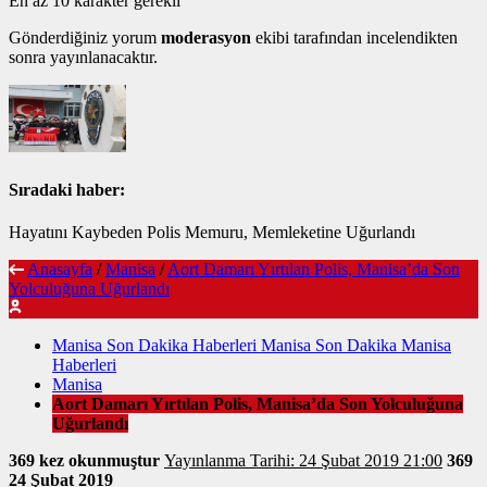
En az 10 karakter gerekli
Gönderdiğiniz yorum
moderasyon
ekibi tarafından incelendikten
sonra yayınlanacaktır.
Sıradaki haber:
Hayatını Kaybeden Polis Memuru, Memleketine Uğurlandı
Anasayfa
/
Manisa
/
Aort Damarı Yırtılan Polis, Manisa’da Son
Yolculuğuna Uğurlandı
Manisa Son Dakika Haberleri Manisa Son Dakika Manisa
Haberleri
Manisa
Aort Damarı Yırtılan Polis, Manisa’da Son Yolculuğuna
Uğurlandı
369 kez okunmuştur
Yayınlanma Tarihi: 24 Şubat 2019 21:00
369
24 Şubat 2019