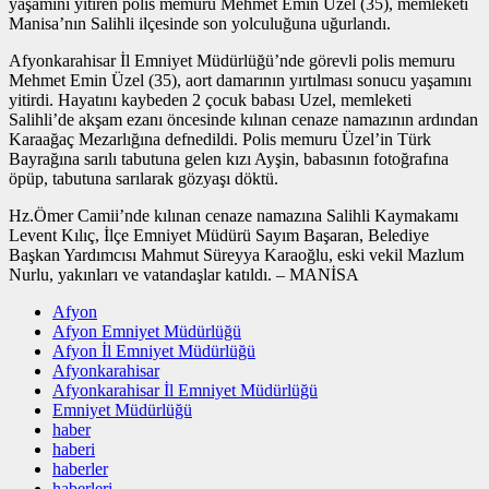
yaşamını yitiren polis memuru Mehmet Emin Üzel (35), memleketi
Manisa’nın Salihli ilçesinde son yolculuğuna uğurlandı.
Afyonkarahisar İl Emniyet Müdürlüğü’nde görevli polis memuru
Mehmet Emin Üzel (35), aort damarının yırtılması sonucu yaşamını
yitirdi. Hayatını kaybeden 2 çocuk babası Uzel, memleketi
Salihli’de akşam ezanı öncesinde kılınan cenaze namazının ardından
Karaağaç Mezarlığına defnedildi. Polis memuru Üzel’in Türk
Bayrağına sarılı tabutuna gelen kızı Ayşin, babasının fotoğrafına
öpüp, tabutuna sarılarak gözyaşı döktü.
Hz.Ömer Camii’nde kılınan cenaze namazına Salihli Kaymakamı
Levent Kılıç, İlçe Emniyet Müdürü Sayım Başaran, Belediye
Başkan Yardımcısı Mahmut Süreyya Karaoğlu, eski vekil Mazlum
Nurlu, yakınları ve vatandaşlar katıldı. – MANİSA
Afyon
Afyon Emniyet Müdürlüğü
Afyon İl Emniyet Müdürlüğü
Afyonkarahisar
Afyonkarahisar İl Emniyet Müdürlüğü
Emniyet Müdürlüğü
haber
haberi
haberler
haberleri