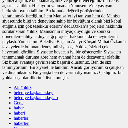
yalnızca işimize odaklanacağımız ve proje üreteceğimiz bir bakış
açısına sahibim. Hiç ayrım yapmadan Yunusemre’de yaşayan
herkesin oyuna talibim. Bu konuda değerli görüşlerinden
yararlanmak istediğim, hem Manisa’yı iyi tanıyan hem de Manisa
siyasetinde bilgi ve deneyime sahip bir büyüğüm olarak bizi kabul
ettiğiniz için çok teşekkür ederim’ dedi.Özkan’a projeleri hakkında
sorular soran Yıldız, Manisa’nın ihtiyaç duyduğu ve sonraki
dönemlerde ihtiyaç duyacağı projeler hakkında da deneyimlerini
paylaştı. Yunusemre Belediye Başkan Adayı Kürşad Mithat Özkan’a
tavsiyelerde bulunan deneyimli siyasetçi Yıldız, ‘sizleri çok
heyecanlı gördüm. Siyasette heyecan iyi bir göstergedir. Siyaseten
tanınmamak duruma göre hem avantaj hem de dezavantaj olabilir.
Siz bunu avantaja çevirirseniz başarılı olursunuz. Ben de sizi
tanımıyordum. Bu ziyaret ile tanıdım. Ancak görüyorum ki çalışkan
ve dinamiksiniz. Bu yarışta ben de varım diyorsunuz. Çıktığınız bu
yolda başarılar dilerim’ diye konuştu.
Ali Yıldız
belediye başkan adayı
belediye başkan adayları
Genç
haber
haberi
haberler
haberleri