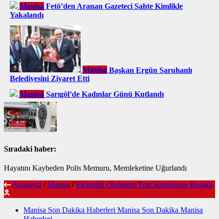
Manisa
Fetö’den Aranan Gazeteci Sahte Kimlikle
Yakalandı
Manisa
Başkan Ergün Saruhanlı
Belediyesini Ziyaret Etti
Manisa
Sarıgöl’de Kadınlar Günü Kutlandı
Sıradaki haber:
Hayatını Kaybeden Polis Memuru, Memleketine Uğurlandı
Anasayfa
/
Manisa
/
Elektrikli Otobüsler Test Sürüşlerine Başladı
Manisa Son Dakika Haberleri Manisa Son Dakika Manisa
Haberleri