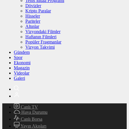
Tenis İddaa Programı
Dövizler
Kripto Paralar
Hisseler
Pariteler
Altınlar
Vizyondaki Filmler
Haftanın Filmleri
Popüler Fragmanlar
Vizyon Takvimi
Gündem
Spor
Ekonomi
Magazin
Videolar
Galeri
Canlı TV
Hava Durumu
Canlı Borsa
Yayın Akışları