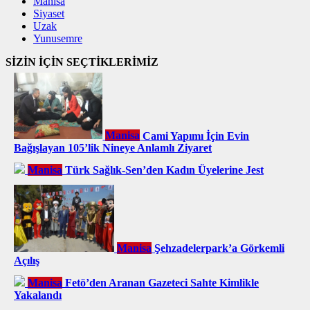
Manisa
Siyaset
Uzak
Yunusemre
SİZİN İÇİN SEÇTİKLERİMİZ
Manisa
Cami Yapımı İçin Evin
Bağışlayan 105’lik Nineye Anlamlı Ziyaret
Manisa
Türk Sağlık-Sen’den Kadın Üyelerine Jest
Manisa
Şehzadelerpark’a Görkemli
Açılış
Manisa
Fetö’den Aranan Gazeteci Sahte Kimlikle
Yakalandı