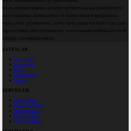
www.manisasondakika.net platformunda;
www.manisasondakika.net haber içerikleri kaynak gösterilmeden
alıntı yapılamaz, kanuna aykırı ve izinsiz olarak kopyalanamaz,
başka yerde yayınlanamaz. Aykırı işlem yapan kişi/kişiler için yasal
başvuru hakkı saklı tutulmaktadır. www.manisasondakika.net tercih
ettiğiniz için teşekkür ederiz.
SAYFALAR
Üye Girişi
Üye Kaydı
Künye
Hakkımızda
İletişim
SERVİSLER
Futbol İddaa
Basketbol İddaa
Hentbol İddaa
Bilardo İddaa
Voleybol İddaa