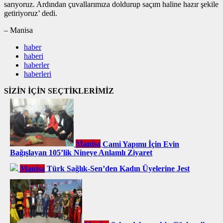
sarıyoruz. Ardından çuvallarımıza doldurup saçım haline hazır şekile
getiriyoruz’ dedi.
– Manisa
haber
haberi
haberler
haberleri
SİZİN İÇİN SEÇTİKLERİMİZ
Manisa
Cami Yapımı İçin Evin
Bağışlayan 105’lik Nineye Anlamlı Ziyaret
Manisa
Türk Sağlık-Sen’den Kadın Üyelerine Jest