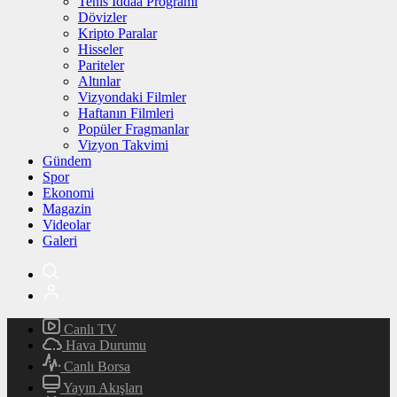
Tenis İddaa Programı
Dövizler
Kripto Paralar
Hisseler
Pariteler
Altınlar
Vizyondaki Filmler
Haftanın Filmleri
Popüler Fragmanlar
Vizyon Takvimi
Gündem
Spor
Ekonomi
Magazin
Videolar
Galeri
Canlı TV
Hava Durumu
Canlı Borsa
Yayın Akışları