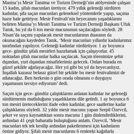
Manisa’yı Mesir Tanıtma ve Turizm Derneği’nin atölyesinde çalışan
15 kadın, şifalı macunları üretiyor. 479 yıllık geleneği sürdüren
kadınlar, şifa saçan macunları geleneksel yöntemlerle yapıp, saçıma
hazır hale getiriyor. Mesir Festivali’nin heyecanını yaşadıklarını
belirten Manisa’yı Mesiri Tanıtma ve Turizm Derneği Başkanı Ufuk
Tanık, bu yıl da 6 ton mesir macununun saçılacağını söyledi. 28
Nisan’da saçımı yapılacak mesir macunlarının duasının da
okunacağını kaydeden Tanık, ‘Mesir macunları yıllardır kadınlarımız
tarafından yapılıyor. Geleneği kadınlar sürdürüyor. 1 ay boyunca
gece- gündüz şifalı mesirleri hazırlamak için çalışıyorlar. 45
noktadan şifalı macunlar halka saçılacak. Saçım törenimize şehir
dışından, yurt dışından misafirlerimiz gelecek. Onları burada en
güzel şekilde ağırlayacağız. Her yıl gibi bu yıl da heyecanlıyız.
İnşallah kazasız belasız güzel bir şekilde bu mesir festivalimizi de
atlatacağız. Ben herkesin o gün orada olmasını o duyguyu
yaşamasını tavsiye ediyorum’ dedi.
Saçım için gece- gündüz çalıştıklarını anlatan kadınlar ise geleneği
sürdürmenin mutluluğunu yaşadıklarını dile getirdi. 1 ay boyunca 6
ton mesiri üreteceklerini ifade eden kadınlar, gece saatlerine kadar
çalıştıklarını söyledi. 32 yıldır mesir macunu yapan Serpil Özevcil,
şeker ve suyu kaynattıktan sonra macunu 1 gün dinlendirdiklerini,
ardından 41 çeşit baharatla buluştuğunu anlattı. Özevcil, ‘Mesir
macunları tek tek kesilip ardından paketlenmesi için kadınların
önüne gidiyor. Şifalı mesir macunlarını 6 renkteki kağıtlarla