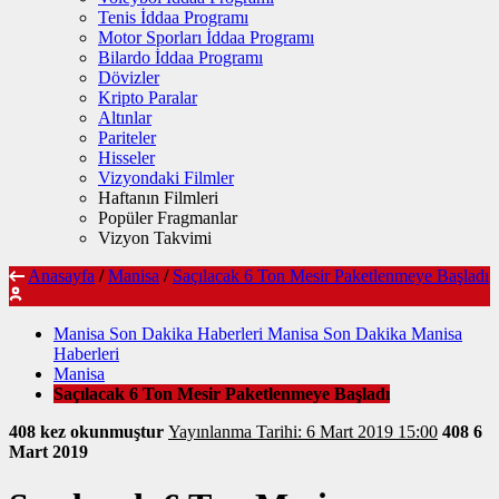
Tenis İddaa Programı
Motor Sporları İddaa Programı
Bilardo İddaa Programı
Dövizler
Kripto Paralar
Altınlar
Pariteler
Hisseler
Vizyondaki Filmler
Haftanın Filmleri
Popüler Fragmanlar
Vizyon Takvimi
Anasayfa
/
Manisa
/
Saçılacak 6 Ton Mesir Paketlenmeye Başladı
Manisa Son Dakika Haberleri Manisa Son Dakika Manisa
Haberleri
Manisa
Saçılacak 6 Ton Mesir Paketlenmeye Başladı
408 kez okunmuştur
Yayınlanma Tarihi: 6 Mart 2019 15:00
408
6
Mart 2019