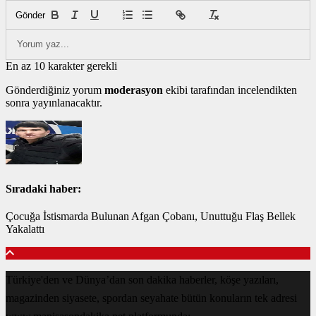
Gönder
En az 10 karakter gerekli
Gönderdiğiniz yorum
moderasyon
ekibi tarafından incelendikten
sonra yayınlanacaktır.
Sıradaki haber:
Çocuğa İstismarda Bulunan Afgan Çobanı, Unuttuğu Flaş Bellek
Yakalattı
Türkiye'den ve Dünya’dan son dakika haberler, köşe yazıları,
magazinden siyasete, spordan seyahate bütün konuların tek adresi