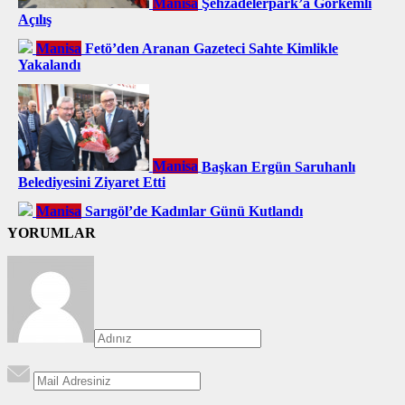
Manisa
Şehzadelerpark’a Görkemli
Açılış
Manisa
Fetö’den Aranan Gazeteci Sahte Kimlikle
Yakalandı
Manisa
Başkan Ergün Saruhanlı
Belediyesini Ziyaret Etti
Manisa
Sarıgöl’de Kadınlar Günü Kutlandı
YORUMLAR