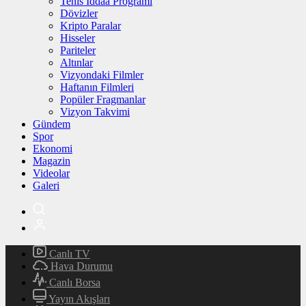
Tenis İddaa Programı
Dövizler
Kripto Paralar
Hisseler
Pariteler
Altınlar
Vizyondaki Filmler
Haftanın Filmleri
Popüler Fragmanlar
Vizyon Takvimi
Gündem
Spor
Ekonomi
Magazin
Videolar
Galeri
Canlı TV
Hava Durumu
Canlı Borsa
Yayın Akışları