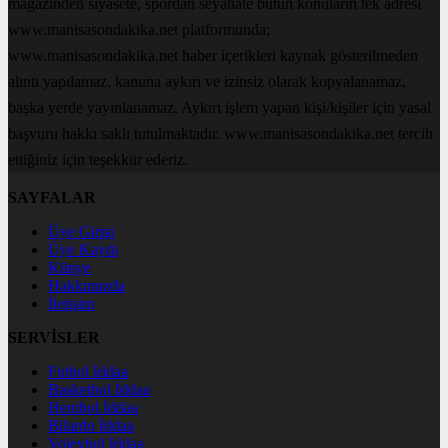
magazinden siyasete, spordan seyahate bütün konuların tek adresi
www.manisasondakika.net platformunda;
www.manisasondakika.net haber içerikleri kaynak gösterilmeden
alıntı yapılamaz, kanuna aykırı ve izinsiz olarak kopyalanamaz,
başka yerde yayınlanamaz. Aykırı işlem yapan kişi/kişiler için yasal
başvuru hakkı saklı tutulmaktadır. www.manisasondakika.net tercih
ettiğiniz için teşekkür ederiz.
SAYFALAR
Üye Girişi
Üye Kaydı
Künye
Hakkımızda
İletişim
SERVİSLER
Futbol İddaa
Basketbol İddaa
Hentbol İddaa
Bilardo İddaa
Voleybol İddaa