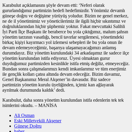
Karabulut açıklamasını şöyle devam etti: ‘Neferi olarak
gururlandığımız partimizin hedefi hedefimizdir. Yönümüz devamlı
güneşe doğru ve değişime yürüyüş yoludur. Bizim ne genel merkez,
ne de il yönetimimiz ve yöneticilerimiz ile ilgili hiçbir sıkıntımız ve
doğruluklarından hiçbir şüphemiz yoktur. Fakat mevcuttaki Salihli
İyi Parti İlçe Başkanı ile beraberce bu yola çıktığımız, malum şahsın
yönetim tarzının vasatlığı, bencil tavırlar sergilemesi, yönetimdeki
birkaç kişiyi kayırmacı yol izlemesi sebepleri ile bu yola onun ile
devam edemeyeceğimiz, başarıya ulaşamayacağımızı anlamış
durumdayız. Biz yönetim kurulundaki 34 arkadaşımız ile sadece ilçe
yönetim kurulundan istifa ediyoruz. Üyesi olmaktan gurur
duyduğumuz partimizden kesinlikle istifa etmiş değiliz, etmeyeceğiz.
Bundan sonra çalışmalarımızı kendi imkanlarımız ve tüm enerjimiz
ile gençlik kolları çatısı altında devam edeceğiz. Bizim davamız,
Genel Başkanımız Meral Akşener’in davasıdır. Biz sadece
partimizin yönetim kurulu üyeliğinden, içimiz kan ağlayarak
ayrılmak durumunda kaldık’ dedi.
Karabulut, daha sonra yönetim kurulundan istifa edenlerin tek tek
isimlerini okudu. – MANİSA
Ali Osman
Eski Milletvekili Akşener
Güneşe Doğru
haber