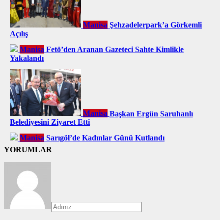
Manisa
Şehzadelerpark’a Görkemli
Açılış
Manisa
Fetö’den Aranan Gazeteci Sahte Kimlikle
Yakalandı
Manisa
Başkan Ergün Saruhanlı
Belediyesini Ziyaret Etti
Manisa
Sarıgöl’de Kadınlar Günü Kutlandı
YORUMLAR