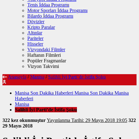
Tenis İddaa Programı
Motor Sporları İddaa Programı
Bilardo İddaa Programı
Dövizler
Kripto Paralar
Altınlar
Pariteler
Hisseler
Vizyondaki Filmler
Haftanın Filmleri
Popüler Fragmanlar
Vizyon Takvimi
Anasayfa
/
Manisa
/
Salihli İyi Parti’de İstifa Şoku
Manisa Son Dakika Haberleri Manisa Son Dakika Manisa
Haberleri
Manisa
Salihli İyi Parti’de İstifa Şoku
322 kez okunmuştur
Yayınlanma Tarihi: 29 Mayıs 2018 19:05
322
29 Mayıs 2018