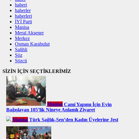
haberi
haberler
haberleri
İYİ Parti
Manisa
Meral Akşener
Merkez
Osman Karabulut
Salihli
Söz
Sözcü
SİZİN İÇİN SEÇTİKLERİMİZ
Manisa
Cami Yapımı İçin Evin
Bağışlayan 105’lik Nineye Anlamlı Ziyaret
Manisa
Türk Sağlık-Sen’den Kadın Üyelerine Jest