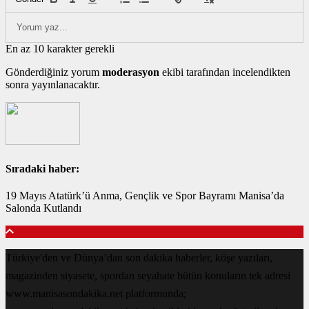
En az 10 karakter gerekli
Gönderdiğiniz yorum
moderasyon
ekibi tarafından incelendikten
sonra yayınlanacaktır.
Sıradaki haber:
19 Mayıs Atatürk’ü Anma, Gençlik ve Spor Bayramı Manisa’da
Salonda Kutlandı
Türkiye'den ve Dünya’dan son dakika haberler, köşe yazıları,
magazinden siyasete, spordan seyahate bütün konuların tek adresi
www.manisasondakika.net platformunda;