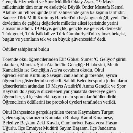
Gençlik Hizmetleri ve Spor Müdürü Oktay Ayaz, '19 Mayıs
milletimizin tüm onur ve asaletiyle Büyük Önder Mustafa Kemal
Atatürk'ün rehberliğinde tarih sahnesinde şaha kalkışının tarihidir.
Sadece Türk Milli Kurtuluş Hareketi'nin başlangıcı değil, yeni Türk
devletinin de çağdaş değerlerle milletler ailesi içerisinde yerini
almasının adıdır. 19 Mayıs gençlik, gençlik ise gelecek demektir.
Türk genci, Türk İstiklali ve Türk Cumhuriyeti'nin yılmaz bekçisi,
bugün ve yarınların tek ve en büyük güvencesidir' dedi.
Ödüller sahiplerini buldu
Törende okul öğrencilerinden Elif Göksu Sümer 'O Geliyor' şiirini
okurken, Mümtaz Şirin Atatürk'ün Gençliğe Hitabesini, Melih
Kamaloğlu ise Gençliğin Ata'ya cevabını okudu. Okul
öğrencilerinin Kurtuluş Savaşını canlandırdığı törende, ayrıca
öğrenciler gösterilerini sergiledi. Salihli Belediyesporlu judocuların
gösterilerinin ardından 19 Mayıs Atatürk'ü Anma Gençlik ve Spor
Bayramı dolayısıyla düzenlenen yarışmalarda dereceye giren
öğrenciler, yıl içersindeki başarılı olan sporcular ödüllendirildi.
Öğrencilerin ödüllerini ise protokol üyeleri tarafından verildi.
Okul Bahçesinde gerçekleştirilen törene Kaymakam Turgut
Çelenkoğlu, Garnizon Komutanı Binbaşı Kamil Karameşe,
Belediye Başkanı Zeki Kayda, Cumhuriyet Başsavcısı Hasan
Uğurlu, İlçe Emniyet Müdürü Sayım Başaran, İlçe Jandarma