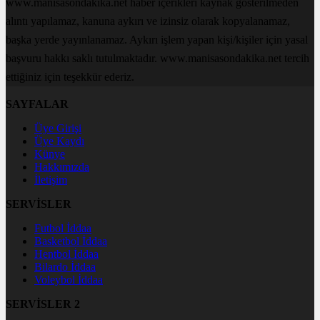
www.manisasondakika.net haber içerikleri kaynak gösterilmeden
alıntı yapılamaz, kanuna aykırı ve izinsiz olarak kopyalanamaz,
başka yerde yayınlanamaz. Aykırı işlem yapan kişi/kişiler için yasal
başvuru hakkı saklı tutulmaktadır. www.manisasondakika.net tercih
ettiğiniz için teşekkür ederiz.
SAYFALAR
Üye Girişi
Üye Kaydı
Künye
Hakkımızda
İletişim
SERVİSLER
Futbol İddaa
Basketbol İddaa
Hentbol İddaa
Bilardo İddaa
Voleybol İddaa
SERVİSLER 2