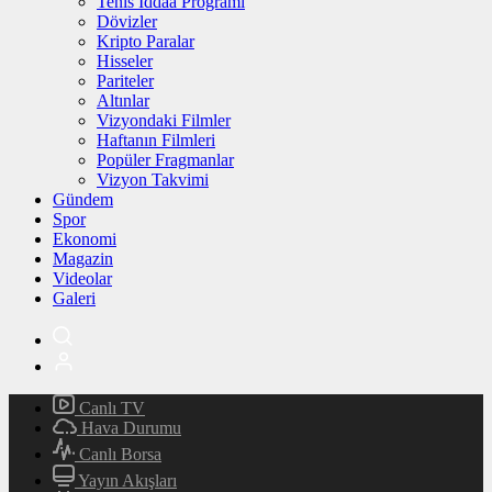
Tenis İddaa Programı
Dövizler
Kripto Paralar
Hisseler
Pariteler
Altınlar
Vizyondaki Filmler
Haftanın Filmleri
Popüler Fragmanlar
Vizyon Takvimi
Gündem
Spor
Ekonomi
Magazin
Videolar
Galeri
Canlı TV
Hava Durumu
Canlı Borsa
Yayın Akışları