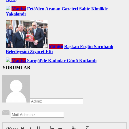
Manisa
Fetö’den Aranan Gazeteci Sahte Kimlikle
Yakalandı
Manisa
Başkan Ergün Saruhanlı
Belediyesini Ziyaret Etti
Manisa
Sarıgöl’de Kadınlar Günü Kutlandı
YORUMLAR
Gönder