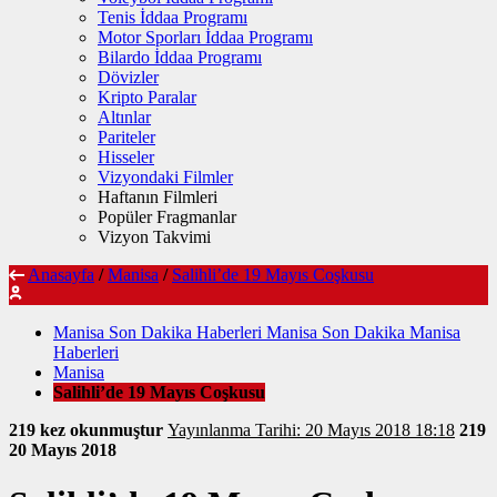
Tenis İddaa Programı
Motor Sporları İddaa Programı
Bilardo İddaa Programı
Dövizler
Kripto Paralar
Altınlar
Pariteler
Hisseler
Vizyondaki Filmler
Haftanın Filmleri
Popüler Fragmanlar
Vizyon Takvimi
Anasayfa
/
Manisa
/
Salihli’de 19 Mayıs Coşkusu
Manisa Son Dakika Haberleri Manisa Son Dakika Manisa
Haberleri
Manisa
Salihli’de 19 Mayıs Coşkusu
219 kez okunmuştur
Yayınlanma Tarihi: 20 Mayıs 2018 18:18
219
20 Mayıs 2018