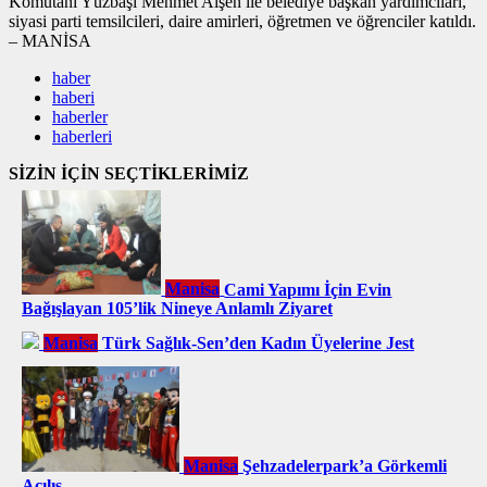
Komutanı Yüzbaşı Mehmet Alşen ile belediye başkan yardımcıları,
siyasi parti temsilcileri, daire amirleri, öğretmen ve öğrenciler katıldı.
– MANİSA
haber
haberi
haberler
haberleri
SİZİN İÇİN SEÇTİKLERİMİZ
Manisa
Cami Yapımı İçin Evin
Bağışlayan 105’lik Nineye Anlamlı Ziyaret
Manisa
Türk Sağlık-Sen’den Kadın Üyelerine Jest
Manisa
Şehzadelerpark’a Görkemli
Açılış