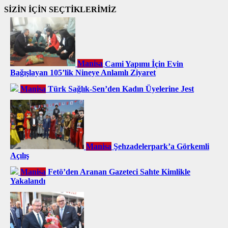
SİZİN İÇİN SEÇTİKLERİMİZ
Manisa
Cami Yapımı İçin Evin
Bağışlayan 105’lik Nineye Anlamlı Ziyaret
Manisa
Türk Sağlık-Sen’den Kadın Üyelerine Jest
Manisa
Şehzadelerpark’a Görkemli
Açılış
Manisa
Fetö’den Aranan Gazeteci Sahte Kimlikle
Yakalandı