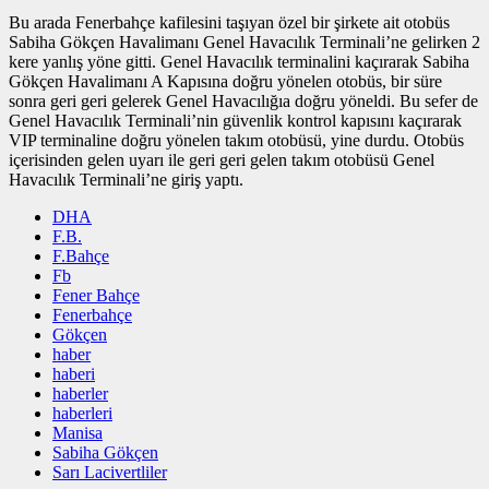
Bu arada Fenerbahçe kafilesini taşıyan özel bir şirkete ait otobüs
Sabiha Gökçen Havalimanı Genel Havacılık Terminali’ne gelirken 2
kere yanlış yöne gitti. Genel Havacılık terminalini kaçırarak Sabiha
Gökçen Havalimanı A Kapısına doğru yönelen otobüs, bir süre
sonra geri geri gelerek Genel Havacılığıa doğru yöneldi. Bu sefer de
Genel Havacılık Terminali’nin güvenlik kontrol kapısını kaçırarak
VIP terminaline doğru yönelen takım otobüsü, yine durdu. Otobüs
içerisinden gelen uyarı ile geri geri gelen takım otobüsü Genel
Havacılık Terminali’ne giriş yaptı.
DHA
F.B.
F.Bahçe
Fb
Fener Bahçe
Fenerbahçe
Gökçen
haber
haberi
haberler
haberleri
Manisa
Sabiha Gökçen
Sarı Lacivertliler