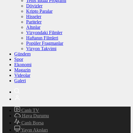
Tenis İddaa Programı
Dövizler
Kripto Paralar
Hisseler
Pariteler
Altınlar
Vizyondaki Filmler
Haftanın Filmleri
Popüler Fragmanlar
Vizyon Takvimi
Gündem
Spor
Ekonomi
Magazin
Videolar
Galeri
Canlı TV
Hava Durumu
Canlı Borsa
Yayın Akışları