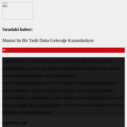
Sıradaki haber:
Manisa’da Bir Tarih Daha Geleceğe Kazandırılıyor
Türkiye'den ve Dünya’dan son dakika haberler, köşe yazıları,
magazinden siyasete, spordan seyahate bütün konuların tek adresi
www.manisasondakika.net platformunda;
www.manisasondakika.net haber içerikleri kaynak gösterilmeden
alıntı yapılamaz, kanuna aykırı ve izinsiz olarak kopyalanamaz,
başka yerde yayınlanamaz. Aykırı işlem yapan kişi/kişiler için yasal
başvuru hakkı saklı tutulmaktadır. www.manisasondakika.net tercih
ettiğiniz için teşekkür ederiz.
SAYFALAR