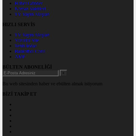
Haber Gönder
Namaz Vakitleri
TV Yayın Akışları
HIZLI SERVİS
TV Yayın Akışları
Yazarlar Site
Tenis İddaa
Basketbol Canlı
AMP
BÜLTEN ABONELİĞİ
+
Bu web sitesinden haber ve ebülten almak istiyorum
BİZİ TAKİP ET