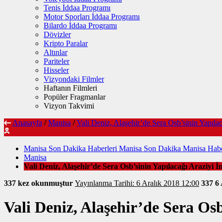
Tenis İddaa Programı
Motor Sporları İddaa Programı
Bilardo İddaa Programı
Dövizler
Kripto Paralar
Altınlar
Pariteler
Hisseler
Vizyondaki Filmler
Haftanın Filmleri
Popüler Fragmanlar
Vizyon Takvimi
Anasayfa
/
Manisa
/
Vali Deniz, Alaşehir’de Sera Osb’sinin Yapılac
Manisa Son Dakika Haberleri Manisa Son Dakika Manisa Habe
Manisa
Vali Deniz, Alaşehir’de Sera Osb’sinin Yapılacağı Araziyi İn
337 kez okunmuştur
Yayınlanma Tarihi: 6 Aralık 2018 12:00
337
6 
Vali Deniz, Alaşehir’de Sera Osb