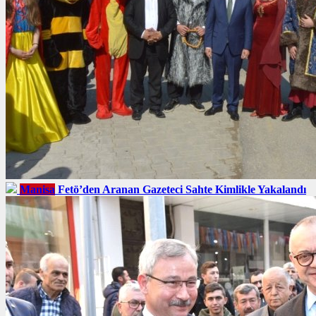
Manisa
Fetö’den Aranan Gazeteci Sahte Kimlikle Yakalandı