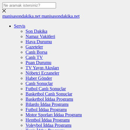
manisasondakika.net
manisasondakika.net
Servis
Son Dakika
Namaz Vakitleri
Hava Durumu
Gazeteler
Canlı Borsa
Canlı TV
Puan Durumu
TV Yayın Akışları
Nöbetçi Eczaneler
Haber Gönder
Canlı Sonuçlar
Futbol Canlı Sonuçlar
Basketbol Canlı Sonuçlar
Basketbol İddaa Programı
Bilardo İddaa Programı
Futbol İddaa Programı
Motor Sporları İddaa Programı
Hentbol İddaa Programı
Voleybol İddaa Programı