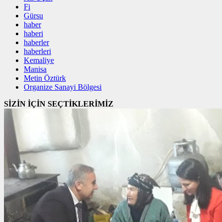
Fi
Gürsu
haber
haberi
haberler
haberleri
Kemaliye
Manisa
Metin Öztürk
Organize Sanayi Bölgesi
SİZİN İÇİN SEÇTİKLERİMİZ