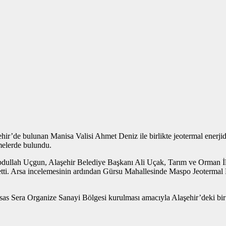
ehir’de bulunan Manisa Valisi Ahmet Deniz ile birlikte jeotermal enerj
melerde bulundu.
Abdullah Uçgun, Alaşehir Belediye Başkanı Ali Uçak, Tarım ve Orman 
ik etti. Arsa incelemesinin ardından Gürsu Mahallesinde Maspo Jeotermal
isas Sera Organize Sanayi Bölgesi kurulması amacıyla Alaşehir’deki bi