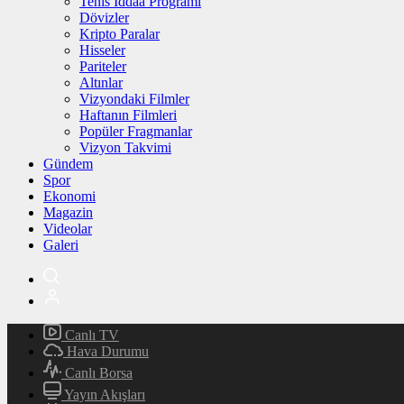
Tenis İddaa Programı
Dövizler
Kripto Paralar
Hisseler
Pariteler
Altınlar
Vizyondaki Filmler
Haftanın Filmleri
Popüler Fragmanlar
Vizyon Takvimi
Gündem
Spor
Ekonomi
Magazin
Videolar
Galeri
Canlı TV
Hava Durumu
Canlı Borsa
Yayın Akışları