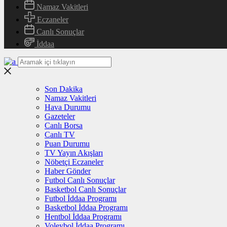
Namaz Vakitleri
Eczaneler
Canlı Sonuçlar
İddaa
Son Dakika
Namaz Vakitleri
Hava Durumu
Gazeteler
Canlı Borsa
Canlı TV
Puan Durumu
TV Yayın Akışları
Nöbetçi Eczaneler
Haber Gönder
Futbol Canlı Sonuçlar
Basketbol Canlı Sonuçlar
Futbol İddaa Programı
Basketbol İddaa Programı
Hentbol İddaa Programı
Voleybol İddaa Programı