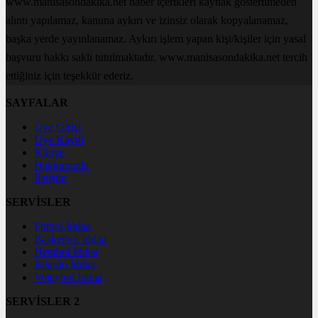
www.manisasondakika.net haber içerikleri kaynak gösterilmeden
alıntı yapılamaz, kanuna aykırı ve izinsiz olarak kopyalanamaz,
başka yerde yayınlanamaz. Aykırı işlem yapan kişi/kişiler için yasal
başvuru hakkı saklı tutulmaktadır. www.manisasondakika.net tercih
ettiğiniz için teşekkür ederiz.
SAYFALAR
Üye Girişi
Üye Kaydı
Künye
Hakkımızda
İletişim
SERVİSLER
Futbol İddaa
Basketbol İddaa
Hentbol İddaa
Bilardo İddaa
Voleybol İddaa
SERVİSLER 2