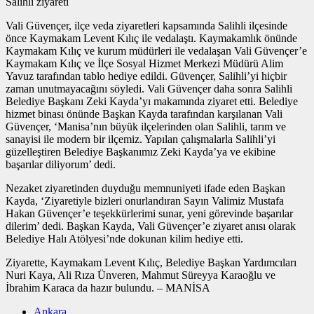
Salihli ziyareti
Vali Güvençer, ilçe veda ziyaretleri kapsamında Salihli ilçesinde
önce Kaymakam Levent Kılıç ile vedalaştı. Kaymakamlık önünde
Kaymakam Kılıç ve kurum müdürleri ile vedalaşan Vali Güvençer’e
Kaymakam Kılıç ve İlçe Sosyal Hizmet Merkezi Müdürü Alim
Yavuz tarafından tablo hediye edildi. Güvençer, Salihli’yi hiçbir
zaman unutmayacağını söyledi. Vali Güvençer daha sonra Salihli
Belediye Başkanı Zeki Kayda’yı makamında ziyaret etti. Belediye
hizmet binası önünde Başkan Kayda tarafından karşılanan Vali
Güvençer, ‘Manisa’nın büyük ilçelerinden olan Salihli, tarım ve
sanayisi ile modern bir ilçemiz. Yapılan çalışmalarla Salihli’yi
güzelleştiren Belediye Başkanımız Zeki Kayda’ya ve ekibine
başarılar diliyorum’ dedi.
Nezaket ziyaretinden duyduğu memnuniyeti ifade eden Başkan
Kayda, ‘Ziyaretiyle bizleri onurlandıran Sayın Valimiz Mustafa
Hakan Güvençer’e teşekkürlerimi sunar, yeni görevinde başarılar
dilerim’ dedi. Başkan Kayda, Vali Güvençer’e ziyaret anısı olarak
Belediye Halı Atölyesi’nde dokunan kilim hediye etti.
Ziyarette, Kaymakam Levent Kılıç, Belediye Başkan Yardımcıları
Nuri Kaya, Ali Rıza Ünveren, Mahmut Süreyya Karaoğlu ve
İbrahim Karaca da hazır bulundu. – MANİSA
Ankara