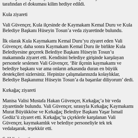
tarafından el dokuması kilim hediye edildi.
Kula ziyareti
Vali Güvençer, Kula ilçesinde de Kaymakam Kemal Duru ve Kula
Belediye Başkanı Hüseyin Tosun’a veda ziyaretinde bulundu.
İlk olarak Kula Kaymakamı Kemal Duru’yu ziyaret eden Vali
Güvençer, daha sonra Kaymakam Kemal Duru ile birlikte Kula
Belediyesine geçerek Belediye Başkanı Hüseyin Tosun’u
makamında ziyaret etti. Kendisini belediye girişinde karşılayan
personele seslenen Vali Güvençer, ‘Bir ilçenin kaymakamı ve
belediye başkanı var ama onların arkasında duran en büyük
destekçileri sizlersiniz. Hepinize çalışmalarınızda kolaylıklar,
Belediye Başkanımız Hüseyin Tosun’a da başarılar diliyorum’ dedi.
Kırkağaç ziyareti
Manisa Valisi Mustafa Hakan Güvençer, Kırkağaç’a bir veda
ziyaretinde bulundu. Vali Güvençer, sırasıyla Kırkağaç Kaymakamı
Murat Büyükköse ve Kırkağaç Belediye Başkanı Yaşar İsmail
Gedüz’ü ziyaret etti. Kırkağaç’ta çiçeklerle karşılanan Vali
Güvençer, kaymakamlık ve belediye personeliyle tek tek
vedalaşarak, teşekkür etti.