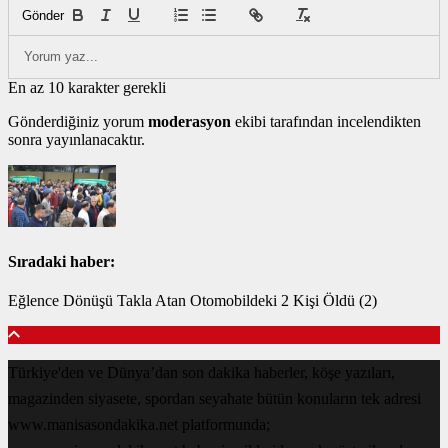
Gönder
En az 10 karakter gerekli
Gönderdiğiniz yorum
moderasyon
ekibi tarafından incelendikten
sonra yayınlanacaktır.
Sıradaki haber:
Eğlence Dönüşü Takla Atan Otomobildeki 2 Kişi Öldü (2)
Türkiye'den ve Dünya’dan son dakika haberler, köşe yazıları,
magazinden siyasete, spordan seyahate bütün konuların tek adresi
www.manisasondakika.net platformunda;