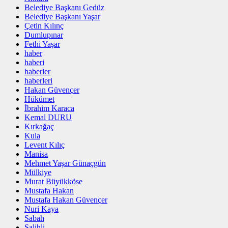
Belediye Başkanı Gedüz
Belediye Başkanı Yaşar
Çetin Kılınç
Dumlupınar
Fethi Yaşar
haber
haberi
haberler
haberleri
Hakan Güvençer
Hükümet
İbrahim Karaca
Kemal DURU
Kırkağaç
Kula
Levent Kılıç
Manisa
Mehmet Yaşar Günaçgün
Mülkiye
Murat Büyükköse
Mustafa Hakan
Mustafa Hakan Güvençer
Nuri Kaya
Sabah
Salihli