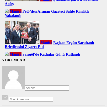
Açılış
Manisa
Fetö’den Aranan Gazeteci Sahte Kimlikle
Yakalandı
Manisa
Başkan Ergün Saruhanlı
Belediyesini Ziyaret Etti
Manisa
Sarıgöl’de Kadınlar Günü Kutlandı
YORUMLAR