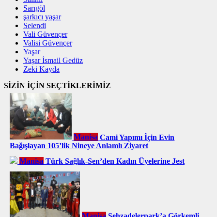
Sarıgöl
şarkıcı yaşar
Selendi
Vali Güvençer
Valisi Güvençer
Yaşar
Yaşar İsmail Gedüz
Zeki Kayda
SİZİN İÇİN SEÇTİKLERİMİZ
Manisa
Cami Yapımı İçin Evin
Bağışlayan 105’lik Nineye Anlamlı Ziyaret
Manisa
Türk Sağlık-Sen’den Kadın Üyelerine Jest
Manisa
Şehzadelerpark’a Görkemli