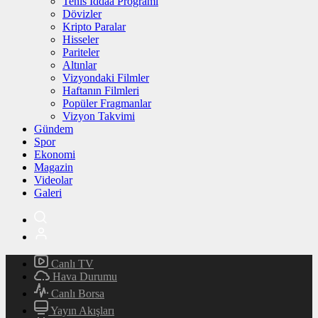
Tenis İddaa Programı
Dövizler
Kripto Paralar
Hisseler
Pariteler
Altınlar
Vizyondaki Filmler
Haftanın Filmleri
Popüler Fragmanlar
Vizyon Takvimi
Gündem
Spor
Ekonomi
Magazin
Videolar
Galeri
Canlı TV
Hava Durumu
Canlı Borsa
Yayın Akışları