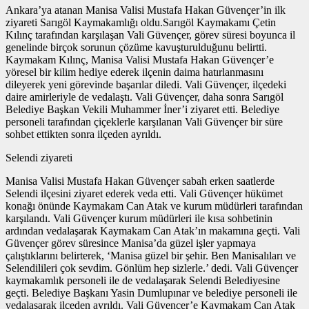
Ankara’ya atanan Manisa Valisi Mustafa Hakan Güvençer’in ilk
ziyareti Sarıgöl Kaymakamlığı oldu.Sarıgöl Kaymakamı Çetin
Kılınç tarafından karşılaşan Vali Güvençer, görev süresi boyunca il
genelinde birçok sorunun çözüme kavuşturulduğunu belirtti.
Kaymakam Kılınç, Manisa Valisi Mustafa Hakan Güvençer’e
yöresel bir kilim hediye ederek ilçenin daima hatırlanmasını
dileyerek yeni görevinde başarılar diledi. Vali Güvençer, ilçedeki
daire amirleriyle de vedalaştı. Vali Güvençer, daha sonra Sarıgöl
Belediye Başkan Vekili Muhammer İner’i ziyaret etti. Belediye
personeli tarafından çiçeklerle karşılanan Vali Güvençer bir süre
sohbet ettikten sonra ilçeden ayrıldı.
Selendi ziyareti
Manisa Valisi Mustafa Hakan Güvençer sabah erken saatlerde
Selendi ilçesini ziyaret ederek veda etti. Vali Güvençer hükümet
konağı önünde Kaymakam Can Atak ve kurum müdürleri tarafından
karşılandı. Vali Güvençer kurum müdürleri ile kısa sohbetinin
ardından vedalaşarak Kaymakam Can Atak’ın makamına geçti. Vali
Güvençer görev süresince Manisa’da güzel işler yapmaya
çalıştıklarını belirterek, ‘Manisa güzel bir şehir. Ben Manisalıları ve
Selendilileri çok sevdim. Gönlüm hep sizlerle.’ dedi. Vali Güvençer
kaymakamlık personeli ile de vedalaşarak Selendi Belediyesine
geçti. Belediye Başkanı Yasin Dumlupınar ve belediye personeli ile
vedalaşarak ilçeden ayrıldı. Vali Güvençer’e Kaymakam Can Atak