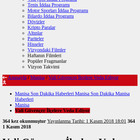
Tenis İddaa Programı
Motor Sporları İddaa Programı
Bilardo İddaa Programı
Dövizler
Kripto Paralar
Altınlar
Pariteler
Hisseler
Vizyondaki Filmler
Haftanın Filmleri
Popüler Fragmanlar
Vizyon Takvimi
Anasayfa
/
Manisa
/
Vali Güvençer İlçelere Veda Ediyor
Manisa Son Dakika Haberleri Manisa Son Dakika Manisa
Haberleri
Manisa
Vali Güvençer İlçelere Veda Ediyor
364 kez okunmuştur
Yayınlanma Tarihi: 1 Kasım 2018 18:01
364
1 Kasım 2018