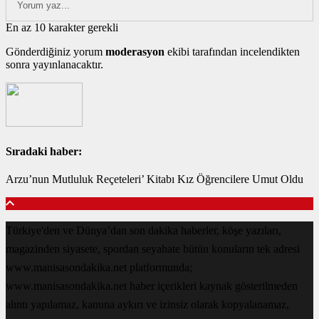
En az 10 karakter gerekli
Gönderdiğiniz yorum
moderasyon
ekibi tarafından incelendikten
sonra yayınlanacaktır.
Sıradaki haber:
Arzu’nun Mutluluk Reçeteleri’ Kitabı Kız Öğrencilere Umut Oldu
Türkiye'den ve Dünya’dan son dakika haberler, köşe yazıları,
magazinden siyasete, spordan seyahate bütün konuların tek adresi
www.manisasondakika.net platformunda;
www.manisasondakika.net haber içerikleri kaynak gösterilmeden
alıntı yapılamaz, kanuna aykırı ve izinsiz olarak kopyalanamaz,