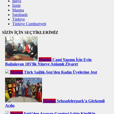
İtalya
İzmir
Manisa
Saruhanlı
Türkiye
Türkiye Cumhuriyeti
SİZİN İÇİN SEÇTİKLERİMİZ
Manisa
Cami Yapımı İçin Evin
Bağışlayan 105’lik Nineye Anlamlı Ziyaret
Manisa
Türk Sağlık-Sen’den Kadın Üyelerine Jest
Manisa
Şehzadelerpark’a Görkemli
Açılış
Manisa
Fetö’den Aranan Gazeteci Sahte Kimlikle