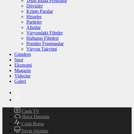
Tenis İddaa Programı
Dövizler
Kripto Paralar
Hisseler
Pariteler
Altınlar
Vizyondaki Filmler
Haftanın Filmleri
Popüler Fragmanlar
Vizyon Takvimi
Gündem
Spor
Ekonomi
Magazin
Videolar
Galeri
Canlı TV
Hava Durumu
Canlı Borsa
Yayın Akışları