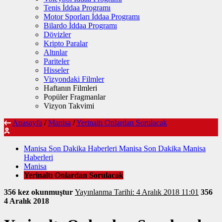
Tenis İddaa Programı
Motor Sporları İddaa Programı
Bilardo İddaa Programı
Dövizler
Kripto Paralar
Altınlar
Pariteler
Hisseler
Vizyondaki Filmler
Haftanın Filmleri
Popüler Fragmanlar
Vizyon Takvimi
Anasayfa
/
Manisa
/
Yerinaltı Onlardan Sorulacak
Manisa Son Dakika Haberleri Manisa Son Dakika Manisa
Haberleri
Manisa
Yerinaltı Onlardan Sorulacak
356 kez okunmuştur
Yayınlanma Tarihi: 4 Aralık 2018 11:01
356
4 Aralık 2018