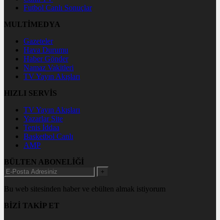
Futbol Canlı Sonuçlar
MULTİMEDYA
Gazeteler
Hava Durumu
Haber Gönder
Namaz Vakitleri
TV Yayın Akışları
HIZLI SERVİS
TV Yayın Akışları
Yazarlar Site
Tenis İddaa
Basketbol Canlı
AMP
BÜLTEN ABONELİĞİ
+
Bu web sitesinden haber ve ebülten almak istiyorum
BİZİ TAKİP ET