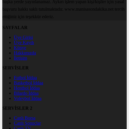
başka yerde yayınlanamaz. Aykırı işlem yapan kişi/kişiler için yasal
başvuru hakkı saklı tutulmaktadır. www.manisasondakika.net tercih
ettiğiniz için teşekkür ederiz.
SAYFALAR
Üye Girişi
Üye Kaydı
Künye
Hakkımızda
İletişim
SERVİSLER
Futbol İddaa
Basketbol İddaa
Hentbol İddaa
Bilardo İddaa
Voleybol İddaa
SERVİSLER 2
Canlı Borsa
Canlı Sonuçlar
Canlı TV