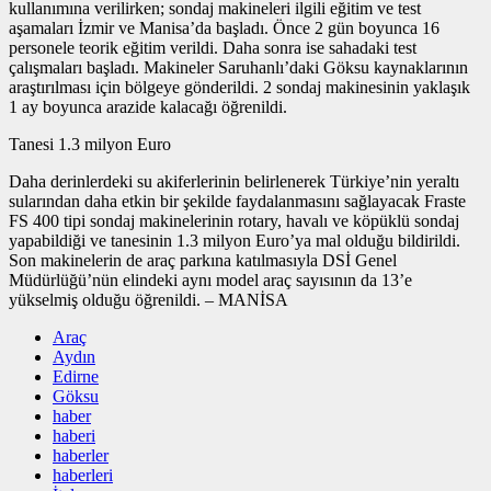
kullanımına verilirken; sondaj makineleri ilgili eğitim ve test
aşamaları İzmir ve Manisa’da başladı. Önce 2 gün boyunca 16
personele teorik eğitim verildi. Daha sonra ise sahadaki test
çalışmaları başladı. Makineler Saruhanlı’daki Göksu kaynaklarının
araştırılması için bölgeye gönderildi. 2 sondaj makinesinin yaklaşık
1 ay boyunca arazide kalacağı öğrenildi.
Tanesi 1.3 milyon Euro
Daha derinlerdeki su akiferlerinin belirlenerek Türkiye’nin yeraltı
sularından daha etkin bir şekilde faydalanmasını sağlayacak Fraste
FS 400 tipi sondaj makinelerinin rotary, havalı ve köpüklü sondaj
yapabildiği ve tanesinin 1.3 milyon Euro’ya mal olduğu bildirildi.
Son makinelerin de araç parkına katılmasıyla DSİ Genel
Müdürlüğü’nün elindeki aynı model araç sayısının da 13’e
yükselmiş olduğu öğrenildi. – MANİSA
Araç
Aydın
Edirne
Göksu
haber
haberi
haberler
haberleri