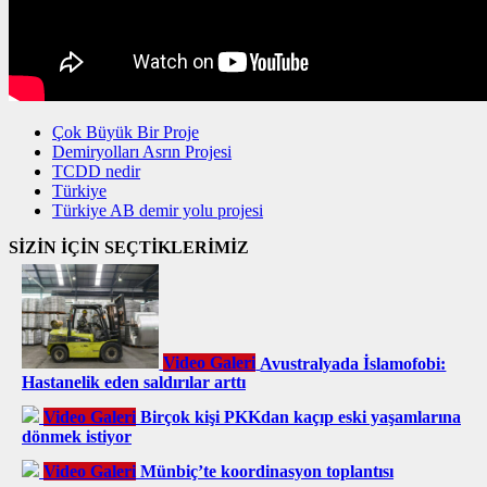
Çok Büyük Bir Proje
Demiryolları Asrın Projesi
TCDD nedir
Türkiye
Türkiye AB demir yolu projesi
SİZİN İÇİN SEÇTİKLERİMİZ
Video Galeri
Avustralyada İslamofobi:
Hastanelik eden saldırılar arttı
Video Galeri
Birçok kişi PKKdan kaçıp eski yaşamlarına
dönmek istiyor
Video Galeri
Münbiç’te koordinasyon toplantısı