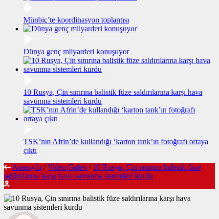
Münbiç’te koordinasyon toplantısı
Dünya genç milyarderi konuşuyor
10 Rusya, Çin sınırına balistik füze saldırılarına karşı hava
savunma sistemleri kurdu
TSK’nın Afrin’de kullandığı ‘karton tank’ın fotoğrafı ortaya
çıktı
Anasayfa
/
Video Galeri
/
10 Rusya, Çin sınırına balistik füze
saldırılarına karşı hava savunma sistemleri kurdu