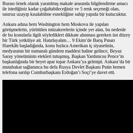
Burası örnek olarak yaratılmış makale arasında bilgilendirme amacı
ile istediğiniz kadar çoğaltabileceğiniz ve 5 renk seçeneği olan,
sınırsız uzayıp kısalabilme esnekliğine sahip yapıda bir kutucuktur.
Ankara adına hem Washington hem Moskova ile yapılan
görüşmelerin, yürütülen müzakerelerin içinde yer alan, bu nedenle
de bu konularla ilgili söyledikleri dikkate alınması gereken üst düzey
bir Türk yetkiliye ait. Hatırlayalım… 9 Ekim’de Barış Pınarı
Harekâtı başladığında, konu hızlıca Amerikan iç siyasetinin,
medyasının bir numaralı gündem maddesi haline gelince, Beyaz
Saray yönetiminin etekleri tutuşmuş, Başkan Yardımcısı Pence’in
başkanlığında bir heyet apar topar Ankara’ya gelmişti. Ankara’da bir
mutabakat sağlanınca bu defa Rusya Devlet Başkanı Putin hemen
telefona sarılıp Cumhurbaşkanı Erdoğan’ı Soçi’ye davet etti.