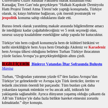
Üniversitesi Güzel Sanatlar Fakültesi olarak kullanılan eski
Karaağaç Tren Garı’nda gerçekleşen “Halkalı Kapıkule Demiryolu
Hattı Projesi Temel Atma Töreni’nde yaptığı konuşmada, Türkiye
olarak, üç kıtayı birbirine bağlayan, çok önemli jeostratejik ve
jeopolitik
konuma sahip olduklarını ifade etti.
Burası örnek olarak yaratılmış makale arasında bilgilendirme amacı
ile istediğiniz kadar çoğaltabileceğiniz ve 5 renk seçeneği olan,
sınırsız uzayıp kısalabilme esnekliğine sahip yapıda bir kutucuktur.
Türkiye’nin hem coğrafi konumuyla hem de kültürel birikimi ve
tarihi sürekliliğiyle hem Asya hem Ortadoğu Akdeniz ve
Karadeniz
hem Avrupa ülkesi olduğunu belirten Turhan Türkiye ihracatının
yüzde fazlası Avrupa’ya gerçekleştirdiğinin altını çizdi.
İLGİLİ İÇERİK
Binlerce Vatandaş İftar Sofrasında Buluştu
Manisa
Turhan, “Doğrudan yatırımın yüzde 67’den fazlası Avrupa’dan
Türkiye’ye gelmektedir ve Avrupa için Türk üreticiler, üretim ve
tedarik zincirinin önemli bir parçasıdır. Tüm bunları çok daha
yukarılara taşımak mümkün ve bu ancak adil, istikrarlı bir
yaklaşımla sağlanabilir. Ayrıca dünyanın yaşamış olduğu çalkantı da
AB’nin Türkiye’yle daha fazla birlikte hareket etmesini zorunlu
kılmaktadır.” diye konuştu.