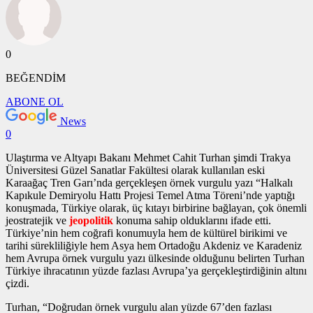
0
BEĞENDİM
ABONE OL
News
0
Ulaştırma ve Altyapı Bakanı Mehmet Cahit Turhan şimdi Trakya
Üniversitesi Güzel Sanatlar Fakültesi olarak kullanılan eski
Karaağaç Tren Garı’nda gerçekleşen
örnek vurgulu yazı
“Halkalı
Kapıkule Demiryolu Hattı Projesi Temel Atma Töreni’nde yaptığı
konuşmada, Türkiye olarak, üç kıtayı birbirine bağlayan, çok önemli
jeostratejik ve
jeopolitik
konuma sahip olduklarını ifade etti.
Türkiye’nin hem coğrafi konumuyla hem de kültürel birikimi ve
tarihi sürekliliğiyle hem Asya hem Ortadoğu Akdeniz ve Karadeniz
hem Avrupa
örnek vurgulu yazı
ülkesinde olduğunu belirten Turhan
Türkiye ihracatının yüzde fazlası Avrupa’ya gerçekleştirdiğinin altını
çizdi.
Turhan, “Doğrudan
örnek vurgulu alan
yüzde 67’den fazlası