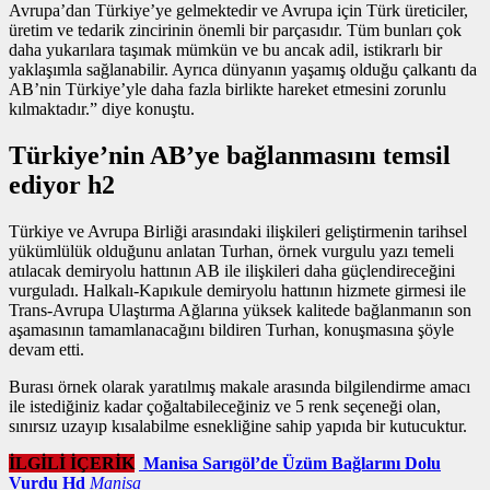
Avrupa’dan Türkiye’ye gelmektedir ve Avrupa için Türk üreticiler,
üretim ve tedarik zincirinin önemli bir parçasıdır. Tüm bunları çok
daha yukarılara taşımak mümkün ve bu ancak adil, istikrarlı bir
yaklaşımla sağlanabilir. Ayrıca dünyanın yaşamış olduğu çalkantı da
AB’nin Türkiye’yle daha fazla birlikte hareket etmesini zorunlu
kılmaktadır.” diye konuştu.
Türkiye’nin AB’ye bağlanmasını temsil
ediyor h2
Türkiye ve Avrupa Birliği arasındaki ilişkileri geliştirmenin tarihsel
yükümlülük olduğunu anlatan Turhan,
örnek vurgulu yazı
temeli
atılacak demiryolu hattının AB ile ilişkileri daha güçlendireceğini
vurguladı. Halkalı-Kapıkule demiryolu hattının hizmete girmesi ile
Trans-Avrupa Ulaştırma Ağlarına yüksek kalitede bağlanmanın son
aşamasının tamamlanacağını bildiren Turhan, konuşmasına şöyle
devam etti.
Burası örnek olarak yaratılmış makale arasında bilgilendirme amacı
ile istediğiniz kadar çoğaltabileceğiniz ve 5 renk seçeneği olan,
sınırsız uzayıp kısalabilme esnekliğine sahip yapıda bir kutucuktur.
İLGİLİ İÇERİK
Manisa Sarıgöl’de Üzüm Bağlarını Dolu
Vurdu Hd
Manisa