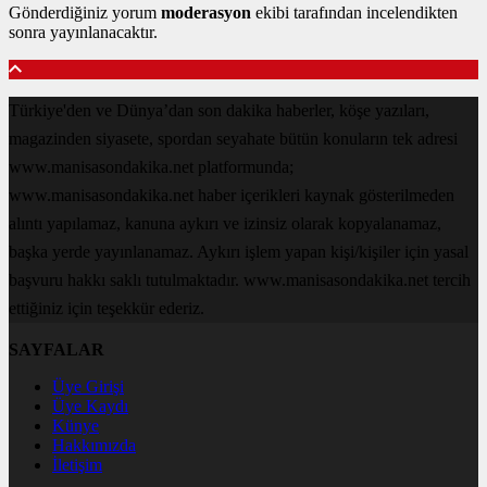
Gönderdiğiniz yorum
moderasyon
ekibi tarafından incelendikten
sonra yayınlanacaktır.
Türkiye'den ve Dünya’dan son dakika haberler, köşe yazıları,
magazinden siyasete, spordan seyahate bütün konuların tek adresi
www.manisasondakika.net platformunda;
www.manisasondakika.net haber içerikleri kaynak gösterilmeden
alıntı yapılamaz, kanuna aykırı ve izinsiz olarak kopyalanamaz,
başka yerde yayınlanamaz. Aykırı işlem yapan kişi/kişiler için yasal
başvuru hakkı saklı tutulmaktadır. www.manisasondakika.net tercih
ettiğiniz için teşekkür ederiz.
SAYFALAR
Üye Girişi
Üye Kaydı
Künye
Hakkımızda
İletişim