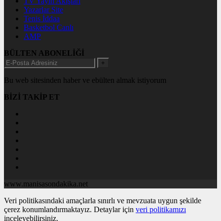
TV Yayın Akışları
Yazarlar Site
Tenis İddaa
Basketbol Canlı
AMP
BÜLTEN ABONELİĞİ
+
Bu web sitesinden haber ve ebülten almak istiyorum
BİZİ TAKİP ET
www.manisasondakika.net
Veri politikasındaki amaçlarla sınırlı ve mevzuata uygun şekilde
çerez konumlandırmaktayız. Detaylar için
veri politikamızı
inceleyebilirsiniz.