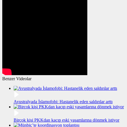
Benzer Videolar
Avustralyada İslamofobi: Hastanelik eden saldırılar arttı
Birçok kişi PKKdan kaçıp eski yaşamlarına dönmek istiyor