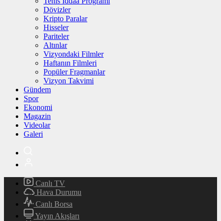
Tenis İddaa Programı
Dövizler
Kripto Paralar
Hisseler
Pariteler
Altınlar
Vizyondaki Filmler
Haftanın Filmleri
Popüler Fragmanlar
Vizyon Takvimi
Gündem
Spor
Ekonomi
Magazin
Videolar
Galeri
Canlı TV
Hava Durumu
Canlı Borsa
Yayın Akışları