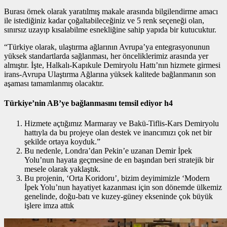
Burası örnek olarak yaratılmış makale arasında bilgilendirme amacı
ile istediğiniz kadar çoğaltabileceğiniz ve 5 renk seçeneği olan,
sınırsız uzayıp kısalabilme esnekliğine sahip yapıda bir kutucuktur.
“Türkiye olarak, ulaştırma ağlarının Avrupa’ya entegrasyonunun
yüksek standartlarda sağlanması, her önceliklerimiz arasında yer
almıştır. İşte, Halkalı-Kapıkule Demiryolu Hattı’nın hizmete girmesi
irans-Avrupa Ulaştırma Ağlarına yüksek kalitede bağlanmanın son
aşaması tamamlanmış olacaktır.
Türkiye’nin AB’ye bağlanmasını temsil ediyor h4
Hizmete açtığımız Marmaray ve Bakü-Tiflis-Kars Demiryolu
hattıyla da bu projeye olan destek ve inancımızı çok net bir
şekilde ortaya koyduk.”
Bu nedenle, Londra’dan Pekin’e uzanan Demir İpek
Yolu’nun hayata geçmesine de en başından beri stratejik bir
mesele olarak yaklaştık.
Bu projenin, ‘Orta Koridoru’, bizim deyimimizle ‘Modern
İpek Yolu’nun hayatiyet kazanması için son dönemde ülkemiz
genelinde, doğu-batı ve kuzey-güney ekseninde çok büyük
işlere imza attık