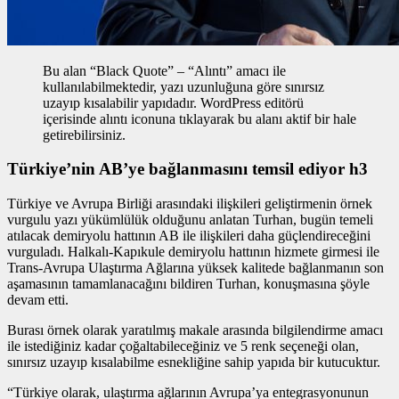
Bu alan “Black Quote” – “Alıntı” amacı ile
kullanılabilmektedir, yazı uzunluğuna göre sınırsız
uzayıp kısalabilir yapıdadır. WordPress editörü
içerisinde alıntı iconuna tıklayarak bu alanı aktif bir hale
getirebilirsiniz.
Türkiye’nin AB’ye bağlanmasını temsil ediyor h3
Türkiye ve Avrupa Birliği arasındaki ilişkileri geliştirmenin
örnek
vurgulu yazı
yükümlülük olduğunu anlatan Turhan, bugün temeli
atılacak demiryolu hattının AB ile ilişkileri daha güçlendireceğini
vurguladı. Halkalı-Kapıkule demiryolu hattının hizmete girmesi ile
Trans-Avrupa Ulaştırma Ağlarına yüksek kalitede bağlanmanın son
aşamasının tamamlanacağını bildiren Turhan, konuşmasına şöyle
devam etti.
Burası örnek olarak yaratılmış makale arasında bilgilendirme amacı
ile istediğiniz kadar çoğaltabileceğiniz ve 5 renk seçeneği olan,
sınırsız uzayıp kısalabilme esnekliğine sahip yapıda bir kutucuktur.
“Türkiye olarak, ulaştırma ağlarının Avrupa’ya entegrasyonunun