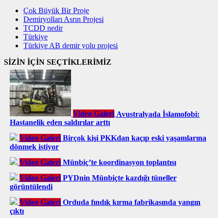
Çok Büyük Bir Proje
Demiryolları Asrın Projesi
TCDD nedir
Türkiye
Türkiye AB demir yolu projesi
SİZİN İÇİN SEÇTİKLERİMİZ
Video Galeri
Avustralyada İslamofobi:
Hastanelik eden saldırılar arttı
Video Galeri
Birçok kişi PKKdan kaçıp eski yaşamlarına
dönmek istiyor
Video Galeri
Münbiç’te koordinasyon toplantısı
Video Galeri
PYDnin Münbiçte kazdığı tüneller
görüntülendi​
Video Galeri
Orduda fındık kırma fabrikasında yangın
çıktı