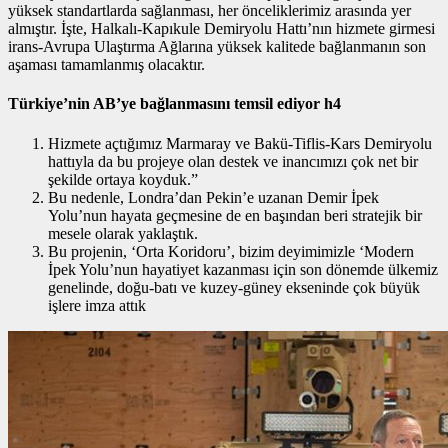
yüksek standartlarda sağlanması, her önceliklerimiz arasında yer
almıştır. İşte, Halkalı-Kapıkule Demiryolu Hattı’nın hizmete girmesi
irans-Avrupa Ulaştırma Ağlarına yüksek kalitede bağlanmanın son
aşaması tamamlanmış olacaktır.
Türkiye’nin AB’ye bağlanmasını temsil ediyor h4
Hizmete açtığımız Marmaray ve Bakü-Tiflis-Kars Demiryolu
hattıyla da bu projeye olan destek ve inancımızı çok net bir
şekilde ortaya koyduk.”
Bu nedenle, Londra’dan Pekin’e uzanan Demir İpek
Yolu’nun hayata geçmesine de en başından beri stratejik bir
mesele olarak yaklaştık.
Bu projenin, ‘Orta Koridoru’, bizim deyimimizle ‘Modern
İpek Yolu’nun hayatiyet kazanması için son dönemde ülkemiz
genelinde, doğu-batı ve kuzey-güney ekseninde çok büyük
işlere imza attık