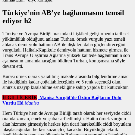
Türkiye’nin AB’ye bağlanmasını temsil
ediyor h2
Türkiye ve Avrupa Birliği arasındaki ilişkileri geliştirmenin tarihsel
yükümlülük olduğunu anlatan Turhan,
örnek vurgulu yazı
temeli
atılacak demiryolu hattının AB ile ilişkileri daha güçlendireceğini
vurguladı. Halkalı-Kapıkule demiryolu hattının hizmete girmesi ile
Trans-Avrupa Ulaştırma Ağlarına yüksek kalitede bağlanmanın son
aşamasının tamamlanacağını bildiren Turhan, konuşmasına şöyle
devam etti.
Burası örnek olarak yaratılmış makale arasında bilgilendirme amacı
ile istediğiniz kadar çoğaltabileceğiniz ve 5 renk seçeneği olan,
sınırsız uzayıp kısalabilme esnekliğine sahip yapıda bir kutucuktur.
İLGİLİ İÇERİK
Manisa Sarıgöl’de Üzüm Bağlarını Dolu
Vurdu Hd
Manisa
Hem Türkiye hem de Avrupa Birliği tarafı olarak her seviyede ciddi
oranda zaman, emek ve çaba sarf edilmiştir. Hattın
örnek vurgulu
alan
hizmete girmesiyle herkes için ticari hareketlilik ciddi boyutlara
ulaşılacağından herkes kazançlı çıkacaktır. Büyüklüğü teknik
özelliklerinin yanı sıra ülkemizin Bulgaristan sınırından İstanbul’a