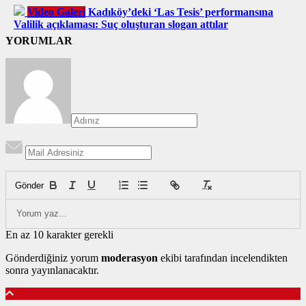
Video Galeri
Kadıköy’deki ‘Las Tesis’ performansına
Valilik açıklaması: Suç oluşturan slogan attılar
YORUMLAR
Gönder
En az 10 karakter gerekli
Gönderdiğiniz yorum
moderasyon
ekibi tarafından incelendikten
sonra yayınlanacaktır.