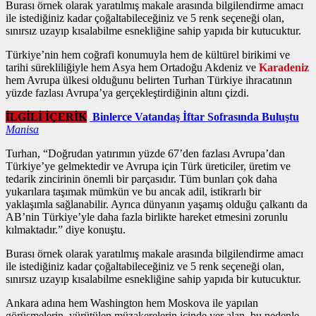
Burası örnek olarak yaratılmış makale arasında bilgilendirme amacı
ile istediğiniz kadar çoğaltabileceğiniz ve 5 renk seçeneği olan,
sınırsız uzayıp kısalabilme esnekliğine sahip yapıda bir kutucuktur.
Türkiye’nin hem coğrafi konumuyla hem de kültürel birikimi ve
tarihi sürekliliğiyle hem Asya hem Ortadoğu Akdeniz ve
Karadeniz
hem Avrupa ülkesi olduğunu belirten Turhan Türkiye ihracatının
yüzde fazlası Avrupa’ya gerçekleştirdiğinin altını çizdi.
İLGİLİ İÇERİK
Binlerce Vatandaş İftar Sofrasında Buluştu
Manisa
Turhan, “Doğrudan yatırımın yüzde 67’den fazlası Avrupa’dan
Türkiye’ye gelmektedir ve Avrupa için Türk üreticiler, üretim ve
tedarik zincirinin önemli bir parçasıdır. Tüm bunları çok daha
yukarılara taşımak mümkün ve bu ancak adil, istikrarlı bir
yaklaşımla sağlanabilir. Ayrıca dünyanın yaşamış olduğu çalkantı da
AB’nin Türkiye’yle daha fazla birlikte hareket etmesini zorunlu
kılmaktadır.” diye konuştu.
Burası örnek olarak yaratılmış makale arasında bilgilendirme amacı
ile istediğiniz kadar çoğaltabileceğiniz ve 5 renk seçeneği olan,
sınırsız uzayıp kısalabilme esnekliğine sahip yapıda bir kutucuktur.
Ankara adına hem Washington hem Moskova ile yapılan
görüşmelerin, yürütülen müzakerelerin içinde yer alan, bu nedenle