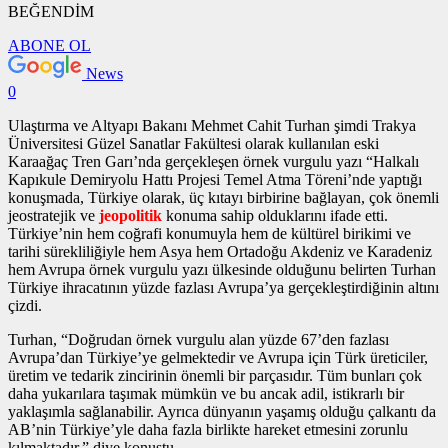
BEĞENDİM
ABONE OL
News
0
Ulaştırma ve Altyapı Bakanı Mehmet Cahit Turhan şimdi Trakya
Üniversitesi Güzel Sanatlar Fakültesi olarak kullanılan eski
Karaağaç Tren Garı’nda gerçekleşen
örnek vurgulu yazı
“Halkalı
Kapıkule Demiryolu Hattı Projesi Temel Atma Töreni’nde yaptığı
konuşmada, Türkiye olarak, üç kıtayı birbirine bağlayan, çok önemli
jeostratejik ve
jeopolitik
konuma sahip olduklarını ifade etti.
Türkiye’nin hem coğrafi konumuyla hem de kültürel birikimi ve
tarihi sürekliliğiyle hem Asya hem Ortadoğu Akdeniz ve Karadeniz
hem Avrupa
örnek vurgulu yazı
ülkesinde olduğunu belirten Turhan
Türkiye ihracatının yüzde fazlası Avrupa’ya gerçekleştirdiğinin altını
çizdi.
Turhan, “Doğrudan
örnek vurgulu alan
yüzde 67’den fazlası
Avrupa’dan Türkiye’ye gelmektedir ve Avrupa için Türk üreticiler,
üretim ve tedarik zincirinin önemli bir parçasıdır. Tüm bunları çok
daha yukarılara taşımak mümkün ve bu ancak adil, istikrarlı bir
yaklaşımla sağlanabilir. Ayrıca dünyanın yaşamış olduğu çalkantı da
AB’nin Türkiye’yle daha fazla birlikte hareket etmesini zorunlu
kılmaktadır.” diye konuştu.