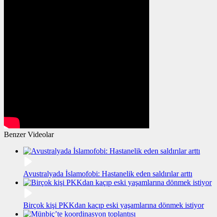
Benzer Videolar
Avustralyada İslamofobi: Hastanelik eden saldırılar arttı
Birçok kişi PKKdan kaçıp eski yaşamlarına dönmek istiyor