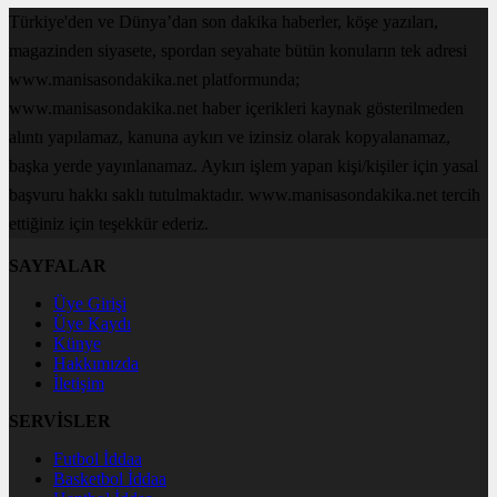
Türkiye'den ve Dünya’dan son dakika haberler, köşe yazıları,
magazinden siyasete, spordan seyahate bütün konuların tek adresi
www.manisasondakika.net platformunda;
www.manisasondakika.net haber içerikleri kaynak gösterilmeden
alıntı yapılamaz, kanuna aykırı ve izinsiz olarak kopyalanamaz,
başka yerde yayınlanamaz. Aykırı işlem yapan kişi/kişiler için yasal
başvuru hakkı saklı tutulmaktadır. www.manisasondakika.net tercih
ettiğiniz için teşekkür ederiz.
SAYFALAR
Üye Girişi
Üye Kaydı
Künye
Hakkımızda
İletişim
SERVİSLER
Futbol İddaa
Basketbol İddaa