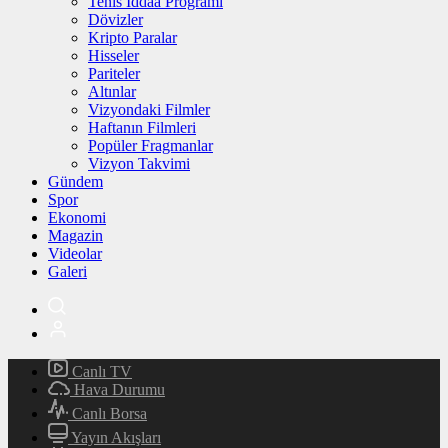
Tenis İddaa Programı
Dövizler
Kripto Paralar
Hisseler
Pariteler
Altınlar
Vizyondaki Filmler
Haftanın Filmleri
Popüler Fragmanlar
Vizyon Takvimi
Gündem
Spor
Ekonomi
Magazin
Videolar
Galeri
Canlı TV
Hava Durumu
Canlı Borsa
Yayın Akışları