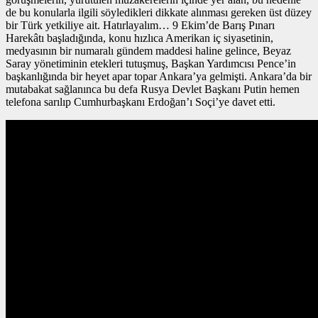
de bu konularla ilgili söyledikleri dikkate alınması gereken üst düzey
bir Türk yetkiliye ait. Hatırlayalım… 9 Ekim’de Barış Pınarı
Harekâtı başladığında, konu hızlıca Amerikan iç siyasetinin,
medyasının bir numaralı gündem maddesi haline gelince, Beyaz
Saray yönetiminin etekleri tutuşmuş, Başkan Yardımcısı Pence’in
başkanlığında bir heyet apar topar Ankara’ya gelmişti. Ankara’da bir
mutabakat sağlanınca bu defa Rusya Devlet Başkanı Putin hemen
telefona sarılıp Cumhurbaşkanı Erdoğan’ı Soçi’ye davet etti.