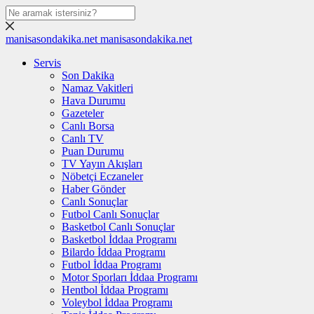
manisasondakika.net
manisasondakika.net
Servis
Son Dakika
Namaz Vakitleri
Hava Durumu
Gazeteler
Canlı Borsa
Canlı TV
Puan Durumu
TV Yayın Akışları
Nöbetçi Eczaneler
Haber Gönder
Canlı Sonuçlar
Futbol Canlı Sonuçlar
Basketbol Canlı Sonuçlar
Basketbol İddaa Programı
Bilardo İddaa Programı
Futbol İddaa Programı
Motor Sporları İddaa Programı
Hentbol İddaa Programı
Voleybol İddaa Programı