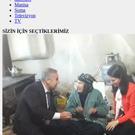
Manisa
Soma
Televizyon
TV
SİZİN İÇİN SEÇTİKLERİMİZ