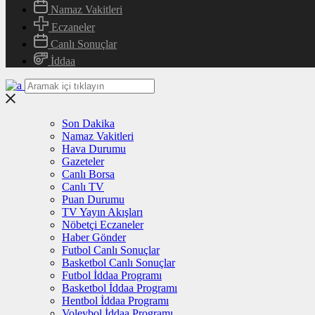
Namaz Vakitleri
Eczaneler
Canlı Sonuçlar
İddaa
Son Dakika
Namaz Vakitleri
Hava Durumu
Gazeteler
Canlı Borsa
Canlı TV
Puan Durumu
TV Yayın Akışları
Nöbetçi Eczaneler
Haber Gönder
Futbol Canlı Sonuçlar
Basketbol Canlı Sonuçlar
Futbol İddaa Programı
Basketbol İddaa Programı
Hentbol İddaa Programı
Voleybol İddaa Programı