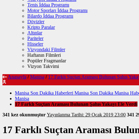
Tenis İddaa Programı
Motor Sporları İddaa Programı
Bilardo İddaa Programı
Dövizler
Kripto Paralar
Altınlar
Pariteler
Hisseler
Vizyondaki Filmler
Haftanın Filmleri
Popüler Fragmanlar
Vizyon Takvimi
Anasayfa
/
Manisa
/
17 Farklı Suçtan Araması Bulunan Şahıs Yakay
Manisa Son Dakika Haberleri Manisa Son Dakika Manisa Habe
Manisa
17 Farklı Suçtan Araması Bulunan Şahıs Yakayı Ele Verdi
341 kez okunmuştur
Yayınlanma Tarihi: 29 Ocak 2019 23:00
341
2
17 Farklı Suçtan Araması Bulun