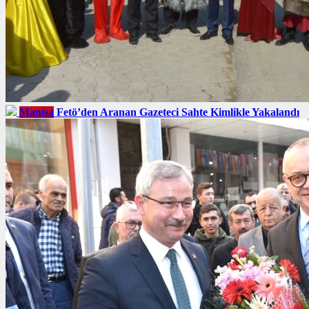
Manisa
Fetö’den Aranan Gazeteci Sahte Kimlikle Yakalandı