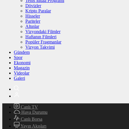
Tenis İddaa Programı
Dövizler
Kripto Paralar
Hisseler
Pariteler
Altınlar
Vizyondaki Filmler
Haftanın Filmleri
Popüler Fragmanlar
Vizyon Takvimi
Gündem
Spor
Ekonomi
Magazin
Videolar
Galeri
Canlı TV
Hava Durumu
Canlı Borsa
Yayın Akışları