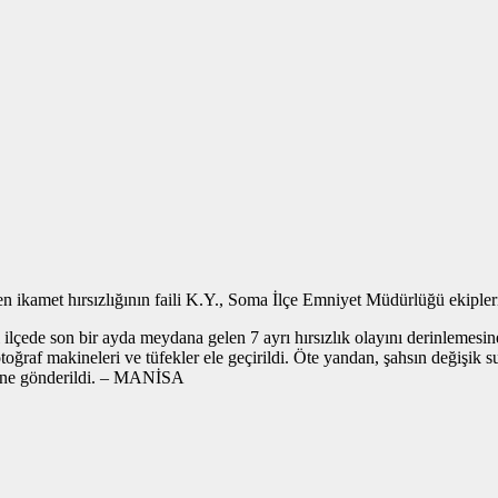
n ikamet hırsızlığının faili K.Y., Soma İlçe Emniyet Müdürlüğü ekipleri
lçede son bir ayda meydana gelen 7 ayrı hırsızlık olayını derinlemesine 
otoğraf makineleri ve tüfekler ele geçirildi. Öte yandan, şahsın değişik 
evine gönderildi. – MANİSA