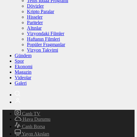
Tenis İddaa Programı
Dövizler
Kripto Paralar
Hisseler
Pariteler
Altınlar
Vizyondaki Filmler
Haftanın Filmleri
Popüler Fragmanlar
Vizyon Takvimi
Gündem
Spor
Ekonomi
Magazin
Videolar
Galeri
Canlı TV
Hava Durumu
Canlı Borsa
Yayın Akışları