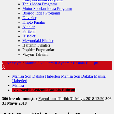
Tenis İddaa Programı
Motor Sporları İddaa Programı
Bilardo İddaa Programı
Dövizler
Kripto Paralar
Altınlar
Pariteler
Hisseler
Vizyondaki Filmler
Haftanın Filmleri
Popüler Fragmanlar
Vizyon Takvimi
Anasayfa
/
Manisa
/
AK Parti’li Aydemir Basınla Buluştu
Manisa Son Dakika Haberleri Manisa Son Dakika Manisa
Haberleri
Manisa
AK Parti’li Aydemir Basınla Buluştu
306 kez okunmuştur
Yayınlanma Tarihi: 31 Mayıs 2018 13:50
306
31 Mayıs 2018