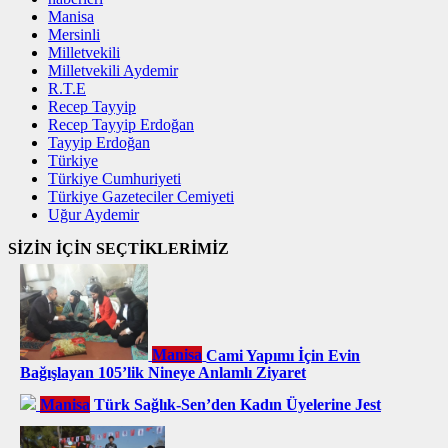
Manisa
Mersinli
Milletvekili
Milletvekili Aydemir
R.T.E
Recep Tayyip
Recep Tayyip Erdoğan
Tayyip Erdoğan
Türkiye
Türkiye Cumhuriyeti
Türkiye Gazeteciler Cemiyeti
Uğur Aydemir
SİZİN İÇİN SEÇTİKLERİMİZ
Manisa
Cami Yapımı İçin Evin
Bağışlayan 105’lik Nineye Anlamlı Ziyaret
Manisa
Türk Sağlık-Sen’den Kadın Üyelerine Jest