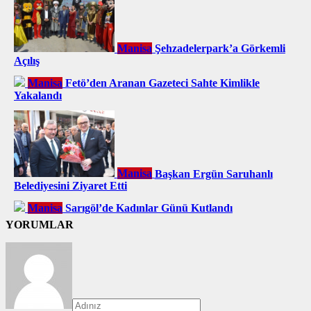
Manisa
Şehzadelerpark’a Görkemli
Açılış
Manisa
Fetö’den Aranan Gazeteci Sahte Kimlikle
Yakalandı
Manisa
Başkan Ergün Saruhanlı
Belediyesini Ziyaret Etti
Manisa
Sarıgöl’de Kadınlar Günü Kutlandı
YORUMLAR