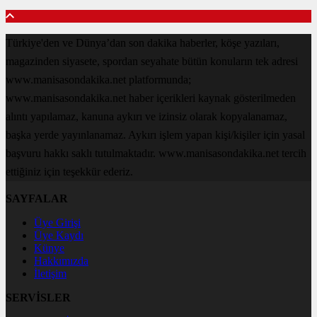
Türkiye'den ve Dünya’dan son dakika haberler, köşe yazıları,
magazinden siyasete, spordan seyahate bütün konuların tek adresi
www.manisasondakika.net platformunda;
www.manisasondakika.net haber içerikleri kaynak gösterilmeden
alıntı yapılamaz, kanuna aykırı ve izinsiz olarak kopyalanamaz,
başka yerde yayınlanamaz. Aykırı işlem yapan kişi/kişiler için yasal
başvuru hakkı saklı tutulmaktadır. www.manisasondakika.net tercih
ettiğiniz için teşekkür ederiz.
SAYFALAR
Üye Girişi
Üye Kaydı
Künye
Hakkımızda
İletişim
SERVİSLER