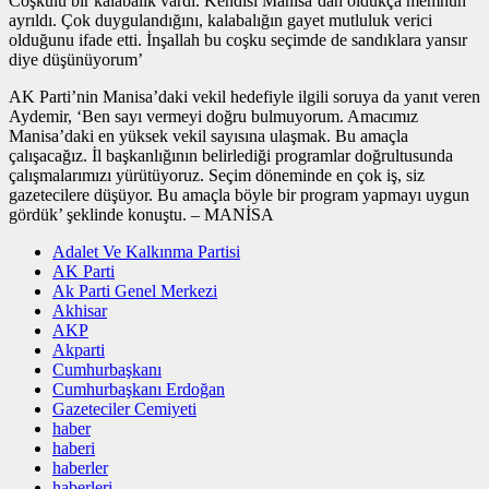
Coşkulu bir kalabalık vardı. Kendisi Manisa’dan oldukça memnun
ayrıldı. Çok duygulandığını, kalabalığın gayet mutluluk verici
olduğunu ifade etti. İnşallah bu coşku seçimde de sandıklara yansır
diye düşünüyorum’
AK Parti’nin Manisa’daki vekil hedefiyle ilgili soruya da yanıt veren
Aydemir, ‘Ben sayı vermeyi doğru bulmuyorum. Amacımız
Manisa’daki en yüksek vekil sayısına ulaşmak. Bu amaçla
çalışacağız. İl başkanlığının belirlediği programlar doğrultusunda
çalışmalarımızı yürütüyoruz. Seçim döneminde en çok iş, siz
gazetecilere düşüyor. Bu amaçla böyle bir program yapmayı uygun
gördük’ şeklinde konuştu. – MANİSA
Adalet Ve Kalkınma Partisi
AK Parti
Ak Parti Genel Merkezi
Akhisar
AKP
Akparti
Cumhurbaşkanı
Cumhurbaşkanı Erdoğan
Gazeteciler Cemiyeti
haber
haberi
haberler
haberleri