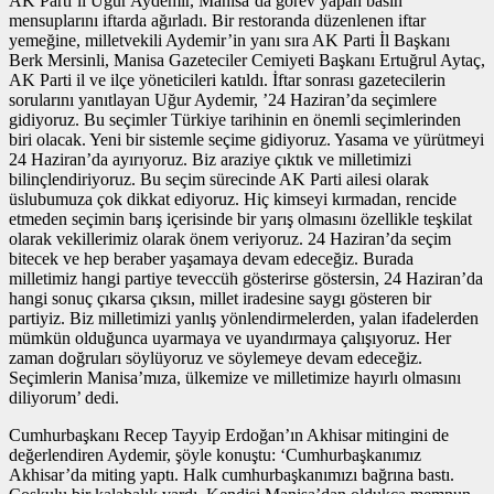
AK Parti’li Uğur Aydemir, Manisa’da görev yapan basın
mensuplarını iftarda ağırladı. Bir restoranda düzenlenen iftar
yemeğine, milletvekili Aydemir’in yanı sıra AK Parti İl Başkanı
Berk Mersinli, Manisa Gazeteciler Cemiyeti Başkanı Ertuğrul Aytaç,
AK Parti il ve ilçe yöneticileri katıldı. İftar sonrası gazetecilerin
sorularını yanıtlayan Uğur Aydemir, ’24 Haziran’da seçimlere
gidiyoruz. Bu seçimler Türkiye tarihinin en önemli seçimlerinden
biri olacak. Yeni bir sistemle seçime gidiyoruz. Yasama ve yürütmeyi
24 Haziran’da ayırıyoruz. Biz araziye çıktık ve milletimizi
bilinçlendiriyoruz. Bu seçim sürecinde AK Parti ailesi olarak
üslubumuza çok dikkat ediyoruz. Hiç kimseyi kırmadan, rencide
etmeden seçimin barış içerisinde bir yarış olmasını özellikle teşkilat
olarak vekillerimiz olarak önem veriyoruz. 24 Haziran’da seçim
bitecek ve hep beraber yaşamaya devam edeceğiz. Burada
milletimiz hangi partiye teveccüh gösterirse göstersin, 24 Haziran’da
hangi sonuç çıkarsa çıksın, millet iradesine saygı gösteren bir
partiyiz. Biz milletimizi yanlış yönlendirmelerden, yalan ifadelerden
mümkün olduğunca uyarmaya ve uyandırmaya çalışıyoruz. Her
zaman doğruları söylüyoruz ve söylemeye devam edeceğiz.
Seçimlerin Manisa’mıza, ülkemize ve milletimize hayırlı olmasını
diliyorum’ dedi.
Cumhurbaşkanı Recep Tayyip Erdoğan’ın Akhisar mitingini de
değerlendiren Aydemir, şöyle konuştu: ‘Cumhurbaşkanımız
Akhisar’da miting yaptı. Halk cumhurbaşkanımızı bağrına bastı.