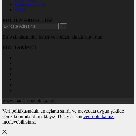
Basketbol Canlı
AMP
BÜLTEN ABONELİĞİ
+
Bu web sitesinden haber ve ebülten almak istiyorum
BİZİ TAKİP ET
www.manisasondakika.net
Veri politikasındaki amaçlarla sınırlı ve mevzuata uygun şekilde
çerez konumlandırmaktayız. Detaylar için
veri politikamızı
inceleyebilirsiniz.