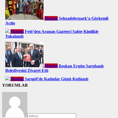
Manisa
Şehzadelerpark’a Görkemli
Açılış
Manisa
Fetö’den Aranan Gazeteci Sahte Kimlikle
Yakalandı
Manisa
Başkan Ergün Saruhanlı
Belediyesini Ziyaret Etti
Manisa
Sarıgöl’de Kadınlar Günü Kutlandı
YORUMLAR