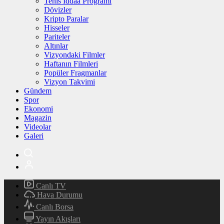
Tenis İddaa Programı
Dövizler
Kripto Paralar
Hisseler
Pariteler
Altınlar
Vizyondaki Filmler
Haftanın Filmleri
Popüler Fragmanlar
Vizyon Takvimi
Gündem
Spor
Ekonomi
Magazin
Videolar
Galeri
Canlı TV
Hava Durumu
Canlı Borsa
Yayın Akışları