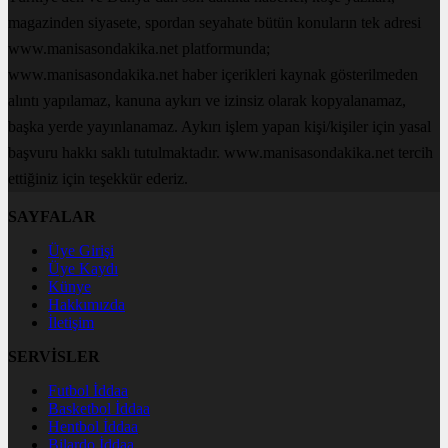
magazinden siyasete, spordan seyahate bütün konuların tek adresi
www.manisasondakika.net platformunda;
www.manisasondakika.net haber içerikleri kaynak gösterilmeden
alıntı yapılamaz, kanuna aykırı ve izinsiz olarak kopyalanamaz,
başka yerde yayınlanamaz. Aykırı işlem yapan kişi/kişiler için yasal
başvuru hakkı saklı tutulmaktadır. www.manisasondakika.net tercih
ettiğiniz için teşekkür ederiz.
SAYFALAR
Üye Girişi
Üye Kaydı
Künye
Hakkımızda
İletişim
SERVİSLER
Futbol İddaa
Basketbol İddaa
Hentbol İddaa
Bilardo İddaa