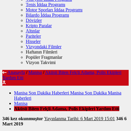
Tenis İddaa Programı
Motor Sporları İddaa Programı
Bilardo İddaa Programı
Dövizler
Kripto Paralar
Altınlar
Pariteler
Hisseler
Vizyondaki Filmler
Haftanın Filmleri
Popüler Fragmanlar
Vizyon Takvimi
Anasayfa
/
Manisa
/
Aküsü Biten Felçli Adama, Polis Ekipleri
Yardım Etti
Manisa Son Dakika Haberleri Manisa Son Dakika Manisa
Haberleri
Manisa
Aküsü Biten Felçli Adama, Polis Ekipleri Yardım Etti
346 kez okunmuştur
Yayınlanma Tarihi: 6 Mart 2019 15:01
346
6
Mart 2019