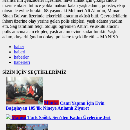
Manisa’nın Şehzadeler ilçesinde, hava almak için çıktığı cadde
üzerine aküsü bitince yolda mahsur kalan yaşlı adamı, polisler, ekip
otosu ile evine bıraktı. 68 yaşındaki Mehmet Ali Altın’ın, Mimar
Sinan Bulvarı üzerinde tekerlekli aracının aküsü bitti. Çevredekilerin
ihbarı üzerine olay yerine gelen polis ekipleri, yaşlı adama yardım
etti. Sağ tarafının felçli olduğu öğrenilen Altın’ı ve akülü aracını
polis aracına alan ekipler, yaşlı adamı evine kadar bıraktı. Yaşlı
adam, duyarlılığından dolayı polislere teşekkür etti. – MANİSA
haber
haberi
haberler
haberleri
SİZİN İÇİN SEÇTİKLERİMİZ
Manisa
Cami Yapımı İçin Evin
Bağışlayan 105’lik Nineye Anlamlı Ziyaret
Manisa
Türk Sağlık-Sen’den Kadın Üyelerine Jest