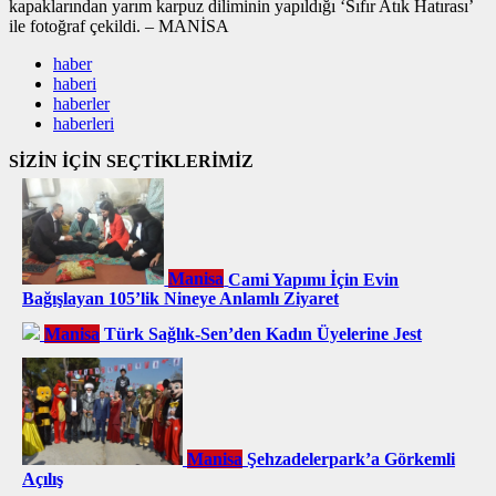
kapaklarından yarım karpuz diliminin yapıldığı ‘Sıfır Atık Hatırası’
ile fotoğraf çekildi. – MANİSA
haber
haberi
haberler
haberleri
SİZİN İÇİN SEÇTİKLERİMİZ
Manisa
Cami Yapımı İçin Evin
Bağışlayan 105’lik Nineye Anlamlı Ziyaret
Manisa
Türk Sağlık-Sen’den Kadın Üyelerine Jest
Manisa
Şehzadelerpark’a Görkemli
Açılış