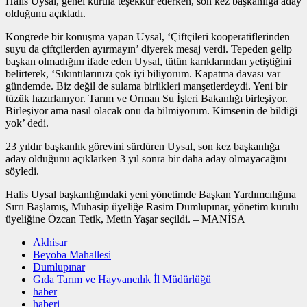
Halis Uysal, genel kurula teşekkür ederken, son kez başkanlığa aday
olduğunu açıkladı.
Kongrede bir konuşma yapan Uysal, ‘Çiftçileri kooperatiflerinden
suyu da çiftçilerden ayırmayın’ diyerek mesaj verdi. Tepeden gelip
başkan olmadığını ifade eden Uysal, tütün karıklarından yetiştiğini
belirterek, ‘Sıkıntılarınızı çok iyi biliyorum. Kapatma davası var
gündemde. Biz değil de sulama birlikleri manşetlerdeydi. Yeni bir
tüzük hazırlanıyor. Tarım ve Orman Su İşleri Bakanlığı birleşiyor.
Birleşiyor ama nasıl olacak onu da bilmiyorum. Kimsenin de bildiği
yok’ dedi.
23 yıldır başkanlık görevini sürdüren Uysal, son kez başkanlığa
aday olduğunu açıklarken 3 yıl sonra bir daha aday olmayacağını
söyledi.
Halis Uysal başkanlığındaki yeni yönetimde Başkan Yardımcılığına
Sırrı Başlamış, Muhasip üyeliğe Rasim Dumlupınar, yönetim kurulu
üyeliğine Özcan Tetik, Metin Yaşar seçildi. – MANİSA
Akhisar
Beyoba Mahallesi
Dumlupınar
Gıda Tarım ve Hayvancılık İl Müdürlüğü
haber
haberi