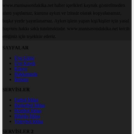
www.manisasondakika.net haber içerikleri kaynak gösterilmeden
alıntı yapılamaz, kanuna aykırı ve izinsiz olarak kopyalanamaz,
başka yerde yayınlanamaz. Aykırı işlem yapan kişi/kişiler için yasal
başvuru hakkı saklı tutulmaktadır. www.manisasondakika.net tercih
ettiğiniz için teşekkür ederiz.
SAYFALAR
Üye Girişi
Üye Kaydı
Künye
Hakkımızda
İletişim
SERVİSLER
Futbol İddaa
Basketbol İddaa
Hentbol İddaa
Bilardo İddaa
Voleybol İddaa
SERVİSLER 2