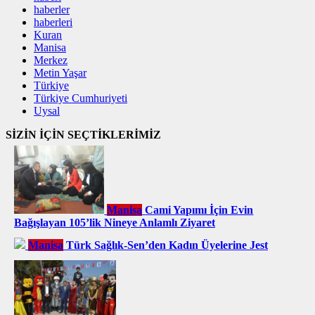
haberler
haberleri
Kuran
Manisa
Merkez
Metin Yaşar
Türkiye
Türkiye Cumhuriyeti
Uysal
SİZİN İÇİN SEÇTİKLERİMİZ
Manisa
Cami Yapımı İçin Evin
Bağışlayan 105’lik Nineye Anlamlı Ziyaret
Manisa
Türk Sağlık-Sen’den Kadın Üyelerine Jest