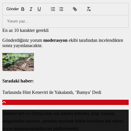
Gönder
En az 10 karakter gerekli
Gönderdiğiniz yorum
moderasyon
ekibi tarafından incelendikten
sonra yayınlanacaktır.
Sıradaki haber:
Tarlasında Hint Keneviri ile Yakalandı, ‘Bamya’ Dedi
Türkiye'den ve Dünya’dan son dakika haberler, köşe yazıları,
magazinden siyasete, spordan seyahate bütün konuların tek adresi
www.manisasondakika.net platformunda;