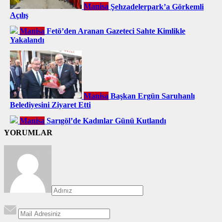
Manisa
Şehzadelerpark’a Görkemli
Açılış
Manisa
Fetö’den Aranan Gazeteci Sahte Kimlikle
Yakalandı
Manisa
Başkan Ergün Saruhanlı
Belediyesini Ziyaret Etti
Manisa
Sarıgöl’de Kadınlar Günü Kutlandı
YORUMLAR