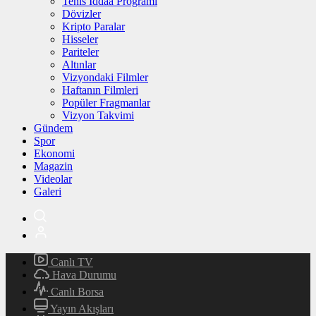
Tenis İddaa Programı
Dövizler
Kripto Paralar
Hisseler
Pariteler
Altınlar
Vizyondaki Filmler
Haftanın Filmleri
Popüler Fragmanlar
Vizyon Takvimi
Gündem
Spor
Ekonomi
Magazin
Videolar
Galeri
Canlı TV
Hava Durumu
Canlı Borsa
Yayın Akışları