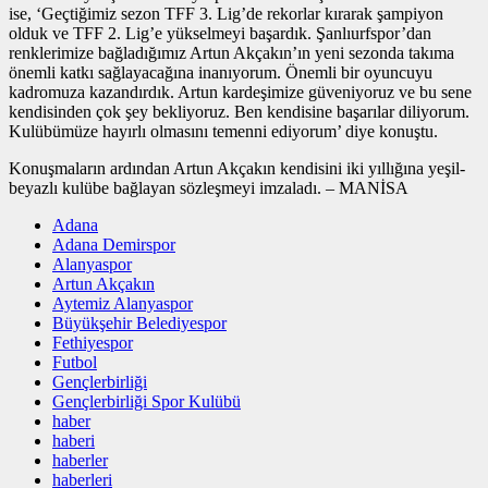
ise, ‘Geçtiğimiz sezon TFF 3. Lig’de rekorlar kırarak şampiyon
olduk ve TFF 2. Lig’e yükselmeyi başardık. Şanlıurfspor’dan
renklerimize bağladığımız Artun Akçakın’ın yeni sezonda takıma
önemli katkı sağlayacağına inanıyorum. Önemli bir oyuncuyu
kadromuza kazandırdık. Artun kardeşimize güveniyoruz ve bu sene
kendisinden çok şey bekliyoruz. Ben kendisine başarılar diliyorum.
Kulübümüze hayırlı olmasını temenni ediyorum’ diye konuştu.
Konuşmaların ardından Artun Akçakın kendisini iki yıllığına yeşil-
beyazlı kulübe bağlayan sözleşmeyi imzaladı. – MANİSA
Adana
Adana Demirspor
Alanyaspor
Artun Akçakın
Aytemiz Alanyaspor
Büyükşehir Belediyespor
Fethiyespor
Futbol
Gençlerbirliği
Gençlerbirliği Spor Kulübü
haber
haberi
haberler
haberleri