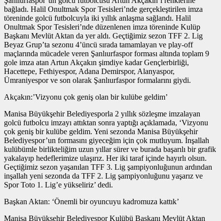
Şanlıurfaspor’un golcü futbolcusu Artun Akçakın’ı renklerine
bağladı. Halil Onultmak Spor Tesisleri’nde gerçekleştirilen imza
töreninde golcü futbolcuyla iki yıllık anlaşma sağlandı. Halil
Onultmak Spor Tesisleri’nde düzenlenen imza töreninde Kulüp
Başkanı Mevlüt Aktan da yer aldı. Geçtiğimiz sezon TFF 2. Lig
Beyaz Grup’ta sezonu 4’üncü sırada tamamlayan ve play-off
maçlarında mücadele veren Şanlıurfaspor forması altında toplam 9
gole imza atan Artun Akçakın şimdiye kadar Gençlerbirliği,
Hacettepe, Fethiyespor, Adana Demirspor, Alanyaspor,
Ümraniyespor ve son olarak Şanlıurfaspor formalarını giydi.
Akçakın:’Vizyonu çok geniş olan bir kulübe geldim’
Manisa Büyükşehir Belediyesporla 2 yıllık sözleşme imzalayan
golcü futbolcu imzayı attıktan sonra yaptığı açıklamada, ‘Vizyonu
çok geniş bir kulübe geldim. Yeni sezonda Manisa Büyükşehir
Belediyespor’un formasını giyeceğim için çok mutluyum. İnşallah
kulübümle birlikteliğim uzun yıllar sürer ve burada başarılı bir grafik
yakalayıp hedeflerimize ulaşırız. Her iki taraf içinde hayırlı olsun.
Geçtiğimiz sezon yaşanılan TFF 3. Lig şampiyonluğunun ardından
inşallah yeni sezonda da TFF 2. Lig şampiyonluğunu yaşarız ve
Spor Toto 1. Lig’e yükseliriz’ dedi.
Başkan Aktan: ‘Önemli bir oyuncuyu kadromuza kattık’
Manisa Büyükşehir Belediyespor Kulübü Başkanı Mevlüt Aktan