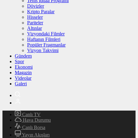
Tenis İddaa Programı
Dövizler
Kripto Paralar
Hisseler
Pariteler
Altınlar
Vizyondaki Filmler
Haftanın Filmleri
Popüler Fragmanlar
Vizyon Takvimi
Gündem
Spor
Ekonomi
Magazin
Videolar
Galeri
Canlı TV
Hava Durumu
Canlı Borsa
Yayın Akışları