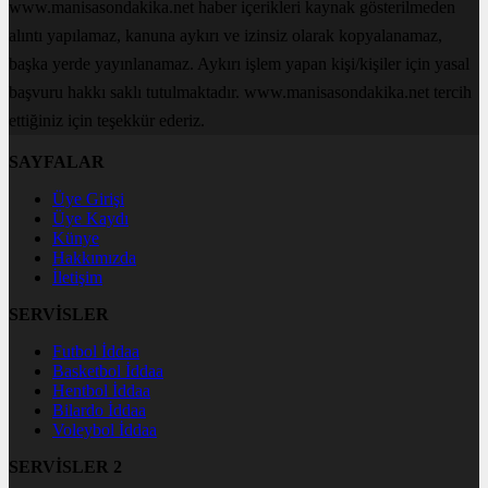
www.manisasondakika.net haber içerikleri kaynak gösterilmeden
alıntı yapılamaz, kanuna aykırı ve izinsiz olarak kopyalanamaz,
başka yerde yayınlanamaz. Aykırı işlem yapan kişi/kişiler için yasal
başvuru hakkı saklı tutulmaktadır. www.manisasondakika.net tercih
ettiğiniz için teşekkür ederiz.
SAYFALAR
Üye Girişi
Üye Kaydı
Künye
Hakkımızda
İletişim
SERVİSLER
Futbol İddaa
Basketbol İddaa
Hentbol İddaa
Bilardo İddaa
Voleybol İddaa
SERVİSLER 2