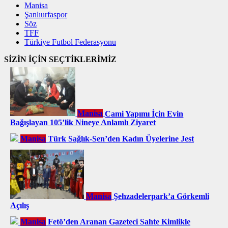
Manisa
Şanlıurfaspor
Söz
TFF
Türkiye Futbol Federasyonu
SİZİN İÇİN SEÇTİKLERİMİZ
Manisa
Cami Yapımı İçin Evin
Bağışlayan 105’lik Nineye Anlamlı Ziyaret
Manisa
Türk Sağlık-Sen’den Kadın Üyelerine Jest
Manisa
Şehzadelerpark’a Görkemli
Açılış
Manisa
Fetö’den Aranan Gazeteci Sahte Kimlikle