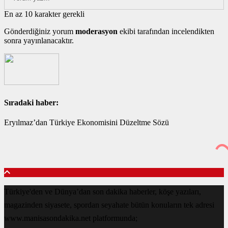
En az 10 karakter gerekli
Gönderdiğiniz yorum
moderasyon
ekibi tarafından incelendikten
sonra yayınlanacaktır.
Sıradaki haber:
Eryılmaz’dan Türkiye Ekonomisini Düzeltme Sözü
Türkiye'den ve Dünya’dan son dakika haberler, köşe yazıları,
magazinden siyasete, spordan seyahate bütün konuların tek adresi
www.manisasondakika.net platformunda;