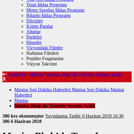
Tenis İddaa Programı
Motor Sporları İddaa Programı
Bilardo İddaa Programı
Dövizler
Kripto Paralar
Altınlar
Pariteler
Hisseler
Vizyondaki Filmler
Haftanın Filmleri
Popüler Fragmanlar
Vizyon Takvimi
Anasayfa
/
Manisa
/
Manisa Bbsk’da Transfer Sezonu Açıldı
Manisa Son Dakika Haberleri Manisa Son Dakika Manisa
Haberleri
Manisa
Manisa Bbsk’da Transfer Sezonu Açıldı
386 kez okunmuştur
Yayınlanma Tarihi: 6 Haziran 2018 16:30
386
6 Haziran 2018